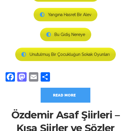
Yangına Hasret Bir Alev
Bu Gidiş Nereye
Unutulmuş Bir Çocukluğun Sokak Oyunları
Facebook
Mastodon
Email
Share
READ MORE
Özdemir Asaf Şiirleri –
Kısa Şiirler ve Sözler