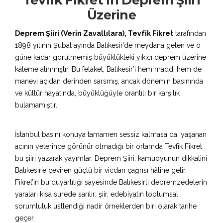
Üzerine
Deprem Şiiri (Verin Zavallılara), Tevfik Fikret
tarafından
1898 yılının Şubat ayında Balıkesir’de meydana gelen ve o
güne kadar görülmemiş büyüklükteki yıkıcı deprem üzerine
kaleme alınmıştır. Bu felaket, Balıkesir’i hem maddi hem de
manevi açıdan derinden sarsmış; ancak dönemin basınında
ve kültür hayatında, büyüklüğüyle orantılı bir karşılık
bulamamıştır.
İstanbul basını konuya tamamen sessiz kalmasa da, yaşanan
acının yeterince görünür olmadığı bir ortamda Tevfik Fikret
bu şiiri yazarak yayımlar. Deprem Şiiri, kamuoyunun dikkatini
Balıkesir’e çeviren güçlü bir vicdan çağrısı hâline gelir.
Fikret’in bu duyarlılığı sayesinde Balıkesirli depremzedelerin
yaraları kısa sürede sarılır; şiir, edebiyatın toplumsal
sorumluluk üstlendiği nadir örneklerden biri olarak tarihe
geçer.