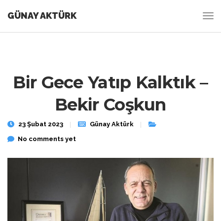
GÜNAY AKTÜRK
Bir Gece Yatıp Kalktık –
Bekir Coşkun
23 Şubat 2023
Günay Aktürk
No comments yet