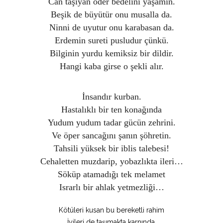
Can taşıyan öder bedelini yaşamın.
Beşik de büyütür onu musalla da.
Ninni de uyutur onu karabasan da.
Erdemin sureti pusludur çünkü.
Bilginin yurdu kemiksiz bir dildir.
Hangi kaba girse o şekli alır.
İnsandır kurban.
Hastalıklı bir ten konağında
Yudum yudum tadar gücün zehrini.
Ve öper sancağını şanın şöhretin.
Tahsili yüksek bir iblis talebesi!
Cehaletten muzdarip, yobazlıkta ileri…
Söküp atamadığı tek melamet
Israrlı bir ahlak yetmezliği…
Kötüleri kusan bu bereketli rahim
İyileri de taşımakta karnında.