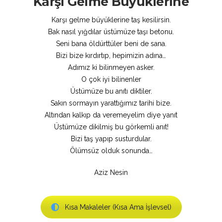
Karşı Gelme Büyüklerine
Karşı gelme büyüklerine taş kesilirsin.
Bak nasıl yığdılar üstümüze taşı betonu.
Seni bana öldürttüler beni de sana.
Bizi bize kırdırtıp, hepimizin adına…
Adımız ki bilinmeyen asker.
O çok iyi bilinenler
Üstümüze bu anıtı diktiler.
Sakın sormayın yarattığımız tarihi bize.
Altından kalkıp da veremeyelim diye yanıt
Üstümüze dikilmiş bu görkemli anıt!
Bizi taş yapıp susturdular.
Ölümsüz olduk sonunda…
Aziz Nesin
Kısa Makaleler (Kısa Ama İşlevsel)