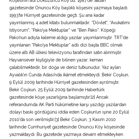
Köşesinin adı Dokuzuncu Köy’dü. 1987’de Sabah
gazetesinde Onuncu Köy başlıklı köşesini yazmaya başladı.
1993’te Hürriyet gazetesinde geçti. Şu ana kadar
yayımlanmış 4 adet kitabı bulunmaktadır: “Dövlet”, “Avukatımı
İstiyorum”, “Pako’ya Mektuplar” ve “Ben Pako”. Köpeği
Pako’nun adıyla kaleme aldığı yazılar yayımlanmıştır. TRT’de
yayınlanan “Pako’ya Mektuplar” adlı dizi başta BBC olmak
üzere altı AB ülkesi televizyonu tarafından satın alınmıştır.
Hayvansever kişiliğiyle de bilinen yazar; keman
çalabilmektedir, bir doğa ve deniz tutkunudur. Yaz ayları
Ayvalık’ın Cunda Adası’nda ikâmet etmekteydi. Bekir Coşkun,
9 Eylül 2009 tarihinde Hürriyet gazetesinden ayrılmıştır.
Bekir Coşkun, 25 Eylül 2009 tarihinde Habertürk
gazetesinde köşe yazarlığına başlamıştır.[2] Ancak
referandumda AK Parti hükûmetine karşı yazdığı yazılardan
dolayı baskı gördüğünü iddia eden Coşkun’un işine 20 Eylül
2010’da son verilmiştir.[3] Bekir Coşkun, 3 Kasım 2010
tarihinde Cumhuriyet gazetesinde Onuncu Köy köşesinde
yazmaktaydı. Bu gazetede yazmaya devam etmekteyken