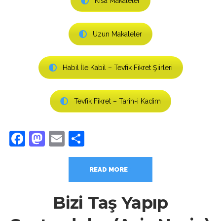
Kısa Makaleler
Uzun Makaleler
Habil İle Kabil – Tevfik Fikret Şiirleri
Tevfik Fikret – Tarih-i Kadim
Facebook
Mastodon
Email
Share
READ MORE
Bizi Taş Yapıp