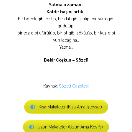
Yatma o zaman…
Kaldır başını artık…
Bir böcek gibi ezilip, bir dal gibi kırılıp, bir sürü gibi
güdülüp,
bir toz gibi üfürülüp, bir ot gibi sökülüp, bir kuş gibi
vurulacağına…
Yatma…
Bekir Coşkun – Sözcü
Kaynak:
Sözcü Gazetesi
Kısa Makaleler (Kısa Ama İşlevsel)
Uzun Makaleler (Uzun Ama Keyifli)