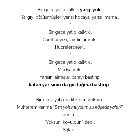
*
Bir gece yatıp kalktık
yargı yok
…
Yargıyı bölüşmüşler; yarısı hocaya, yarısı imama…
*
Bir gece yatıp kalktık…
Cumhuriyetçi aydınlar yok…
Hücrelerdeler…
*
Bir gece yatıp kalktık…
Medya yok…
Yarısını almışlar parayı bastırıp,
kalan yarısının da gırtlağına bastırıp…
*
Bir gece yatıp kalktık ben yokum…
Muhterem karıma “
Ben yok muydum şu köşede yahu?
”
dedim…
“Yoksun, kovuldun” dedi…
Ağladı…