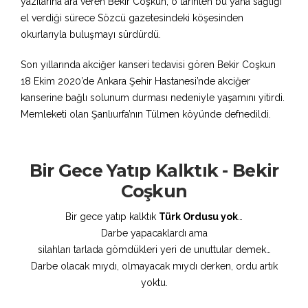
yazılarına ara veren Bekir Coşkun, o tarihten bu yana sağlığı
el verdiği sürece Sözcü gazetesindeki köşesinden
okurlarıyla buluşmayı sürdürdü.
Son yıllarında akciğer kanseri tedavisi gören Bekir Coşkun
18 Ekim 2020’de Ankara Şehir Hastanesi’nde akciğer
kanserine bağlı solunum durması nedeniyle yaşamını yitirdi.
Memleketi olan Şanlıurfa’nın Tülmen köyünde defnedildi.
Bir Gece Yatıp Kalktık - Bekir
Coşkun
Bir gece yatıp kalktık
Türk Ordusu yok
…
Darbe yapacaklardı ama
silahları tarlada gömdükleri yeri de unuttular demek…
Darbe olacak mıydı, olmayacak mıydı derken, ordu artık
yoktu.