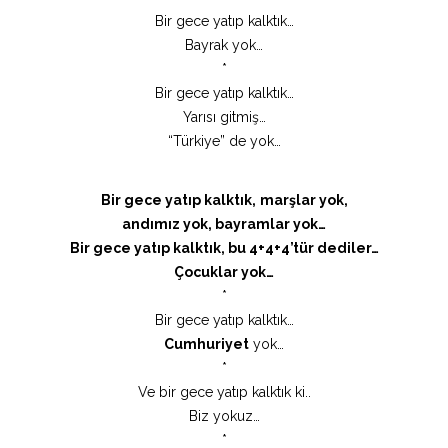
Bir gece yatıp kalktık…
Bayrak yok…
*
Bir gece yatıp kalktık…
Yarısı gitmiş…
“Türkiye” de yok…
Bir gece yatıp kalktık,
marşlar yok,
andımız yok, bayramlar yok…
Bir gece yatıp kalktık, bu 4+4+4’tür dediler…
Çocuklar yok…
*
Bir gece yatıp kalktık…
Cumhuriyet
yok…
*
Ve bir gece yatıp kalktık ki..
Biz yokuz…
*