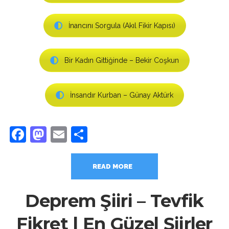
İnancını Sorgula (Akıl Fikir Kapısı)
Bir Kadın Gittiğinde – Bekir Coşkun
İnsandır Kurban – Günay Aktürk
Facebook
Mastodon
Email
Share
READ MORE
Deprem Şiiri – Tevfik
Fikret | En Güzel Şiirler