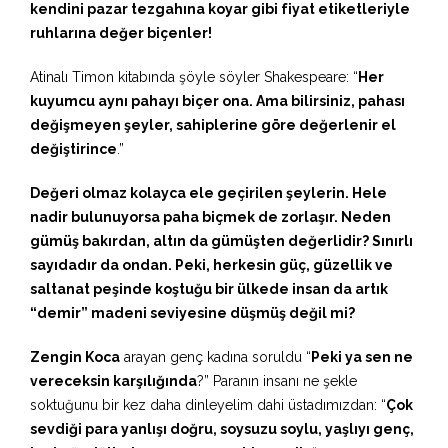
kendini pazar tezgahına koyar gibi fiyat etiketleriyle
ruhlarına değer biçenler!
Atinalı Timon kitabında şöyle söyler Shakespeare: “
Her
kuyumcu aynı pahayı biçer ona. Ama bilirsiniz, pahası
değişmeyen şeyler, sahiplerine göre değerlenir el
değiştirince
.”
Değeri olmaz kolayca ele geçirilen şeylerin. Hele
nadir bulunuyorsa paha biçmek de zorlaşır. Neden
gümüş bakırdan, altın da gümüşten değerlidir? Sınırlı
sayıdadır da ondan. Peki, herkesin güç, güzellik ve
saltanat peşinde koştuğu bir ülkede insan da artık
“demir” madeni seviyesine düşmüş değil mi?
Zengin Koca
arayan genç kadına soruldu “
Peki ya sen ne
vereceksin karşılığında
?” Paranın insanı ne şekle
soktuğunu bir kez daha dinleyelim dahi üstadımızdan: “
Çok
sevdiği para yanlışı doğru, soysuzu soylu, yaşlıyı genç,