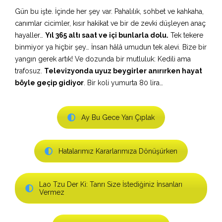
Gün bu işte. İçinde her şey var. Pahalılık, sohbet ve kahkaha,
canımlar cicimler, kısır hakikat ve bir de zevki düşleyen anaç
hayaller…
Yıl 365 altı saat ve içi bunlarla dolu.
Tek tekere
binmiyor ya hiçbir şey… İnsan hâlâ umudun tek alevi. Bize bir
yangın gerek artık! Ve dozunda bir mutluluk: Kedili ama
trafosuz.
Televizyonda uyuz beygirler anırırken hayat
böyle geçip gidiyor
. Bir koli yumurta 80 lira…
Ay Bu Gece Yarı Çıplak
Hatalarımız Kararlarımıza Dönüşürken
Lao Tzu Der Ki: Tanrı Size İstediğiniz İnsanları
Vermez