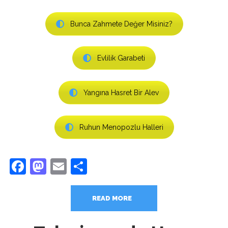
Bunca Zahmete Değer Misiniz?
Evlilik Garabeti
Yangına Hasret Bir Alev
Ruhun Menopozlu Halleri
Facebook
Mastodon
Email
Share
READ MORE