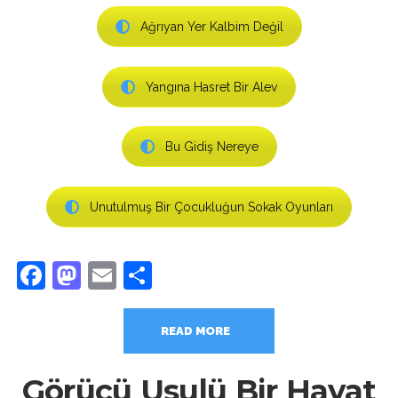
Ağrıyan Yer Kalbim Değil
Yangına Hasret Bir Alev
Bu Gidiş Nereye
Unutulmuş Bir Çocukluğun Sokak Oyunları
Facebook
Mastodon
Email
Share
READ MORE
Görücü Usulü Bir Hayat