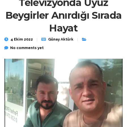
Televizyonda Uyuz
Beygirler Anırdığı Sırada
Hayat
4 Ekim 2022
Günay Aktürk
No comments yet