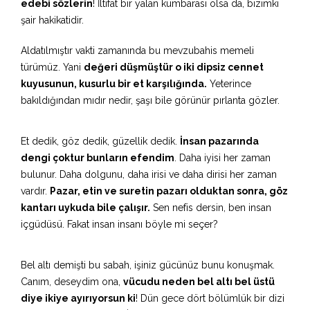
edebi sözlerin
! İltifat bir yalan kumbarası olsa da, bizimki
şair hakikatidir.
Aldatılmıştır vakti zamanında bu mevzubahis memeli
türümüz. Yani
değeri düşmüştür o iki dipsiz cennet
kuyusunun, kusurlu bir et karşılığında.
Yeterince
bakıldığından mıdır nedir, şaşı bile görünür pırlanta gözler.
Et dedik, göz dedik, güzellik dedik.
İnsan pazarında
dengi çoktur bunların efendim
. Daha iyisi her zaman
bulunur. Daha dolgunu, daha irisi ve daha dirisi her zaman
vardır.
Pazar, etin ve suretin pazarı olduktan sonra, göz
kantarı uykuda bile çalışır.
Sen nefis dersin, ben insan
içgüdüsü. Fakat insan insanı böyle mi seçer?
Bel altı demişti bu sabah, işiniz gücünüz bunu konuşmak.
Canım, deseydim ona,
vücudu neden bel altı bel üstü
diye ikiye ayırıyorsun ki
! Dün gece dört bölümlük bir dizi