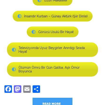
Uzun Makaleler
İnsandır Kurban – Günay Aktürk (Şiir Dinle)
Görücü Usulü Bir Hayat
Televizyonda Uyuz Beygirler Anırdığı Sırada
Hayat
Ölümün Ömrü Bir Gün Galiba, Aşk Ömür
Boyunca
Facebook
Mastodon
Email
Share
READ MORE