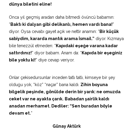
dünya biletini eline!
Onca yıl geçmiş aradan daha bitmedi övüncü babamın:
“
Baktı ki dalyan gibi delikanlı, hemen vardı bana!
”
diyor. Oysa cevabı gayet açık ve nettir anamın: “
Bir küçük
sabiydim, kararda mantık arama İsmail.”
diyor. Kızmaya
bile tenezzül etmeden: “
Kapıdaki eşeğe varana kadar
sattırdınız!
” diyor babam. Anam da: “
Kapıda bir eşeginiz
bile yoktu ki!
” diye cevap veriyor.
Onlar çekisedursunlar inceden tatlı tatlı, kimseye bir şey
olduğu yok, “köz” “naçar” bana kaldı.
Zihin boyuna
bilgelik peşinde, gönülde derin bir yarık: ne omuzda
ceket var ne ayakta çarık.
Babadan şairlik kaldı
anadan merhamet. Dediler: “Sen buradan böyle
devam et.
”
Günay Aktürk