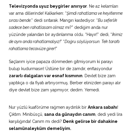
Televizyonda uyuz beygirler anırıyor
. Ne az kelamları
var ama dillerinde! Kalkarken: “
Şimdi rahatlama ve keyiflenme
sırası bende
.” dedi sırıtarak. Mangırı kastediyor. “
Bu seferlik
sadece ben rahatlasam olmaz mı
?” dediğim anda nur
yüzünde yalandan bir aydınlanma oldu. “Hayır!” dedi, “
İkimiz
de aynı anda rahatlamalıyız!
” “
Doğru söylüyorsun. Tek taraflı
rahatlama tecavüze girer
!”
Saçlarım iyice papaza dönmeden gitmiyorum ki parayı
bulup kudurmasın! Üstüne bir de zamdır, enflasyondur
zararlı dalgaları var esnaf kısmının
. Devlet bize zam
yaptıkça o da fiyatı artırıyormuş. Berber elinizden parayı alır
diye devlet bize zam yapmıyor, dedim. Yemedi.
Nur yüzlü kuaförüme rağmen aydınlık bir
Ankara sabahı
!
Çıktım. Minibüsçü,
sana da günaydın canım
, dedi yedi lira
karşılığında! Canım mı dedi?
Denk gelirse bir dahakine
selamünaleyküm demeliyim.