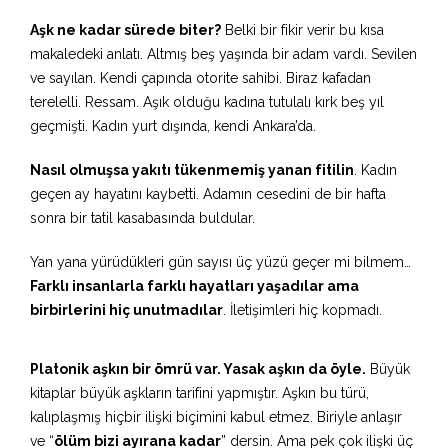
Aşk ne kadar sürede biter?
Belki bir fikir verir bu kısa
makaledeki anlatı. Altmış beş yaşında bir adam vardı. Sevilen
ve sayılan. Kendi çapında otorite sahibi. Biraz kafadan
terelelli. Ressam. Aşık olduğu kadına tutulalı kırk beş yıl
geçmişti. Kadın yurt dışında, kendi Ankara’da.
Nasıl olmuşsa yakıtı tükenmemiş yanan fitilin
. Kadın
geçen ay hayatını kaybetti. Adamın cesedini de bir hafta
sonra bir tatil kasabasında buldular.
Yan yana yürüdükleri gün sayısı üç yüzü geçer mi bilmem…
Farklı insanlarla farklı hayatları yaşadılar ama
birbirlerini hiç unutmadılar
. İletişimleri hiç kopmadı.
Platonik aşkın bir ömrü var. Yasak aşkın da öyle.
Büyük
kitaplar büyük aşkların tarifini yapmıştır. Aşkın bu türü,
kalıplaşmış hiçbir ilişki biçimini kabul etmez. Biriyle anlaşır
ve “
ölüm bizi ayırana kadar
” dersin. Ama pek çok ilişki üç