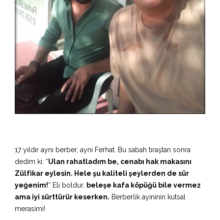
17 yıldır aynı berber, aynı Ferhat. Bu sabah tıraştan sonra
dedim ki: “
Ulan rahatladım be, cenabı hak makasını
Zülfikar eylesin. Hele şu kaliteli şeylerden de sür
yeğenim!
” Eli boldur,
beleşe kafa köpüğü bile vermez
ama iyi sürttürür keserken.
Berberlik ayininin kutsal
merasimi!