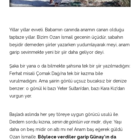
Yıllar yıllar evveli. Babamın canında anamın canan olduğu
taptaze yıllar. Bizim Ozan İsmail gecenin üçüdür, sabahın
beşidir demeden şiirler yazarken yudumlayarak meyi, anam
garip sevinmekte yeni bir şiir daha geliyor deyi.
Şaka bir yana o da bilmekte şahsına tek bir şiir yazılmadığını:
Ferhat misali Çomak Dağı’na tek bir kazma bile
vurulmadığını. Ama şairin gönlü uçsuz bucaksız bir denize
benzer: o gönül ki bazı Yeter Sultan’dan, bazı Kara Kız’dan
vurgun yer.
Başladı aslında her şey töreye uygun görücü usulü ile.
Dedem sordu kızına,
senin de gönlün var mıdır
, diye: Yaşı
daha on beş midir on altı mı ne! Anam baş eğerek güldü
Ozan İsmail’e.
Böylece verdiler garip Günay’ın da