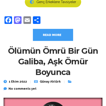
Genç Erkeklere Tavsiyeler
Facebook
Mastodon
Email
Share
READ MORE
Ölümün Ömrü Bir Gün
Galiba, Aşk Ömür
Boyunca
1 Ekim 2022
Günay Aktürk
No comments yet