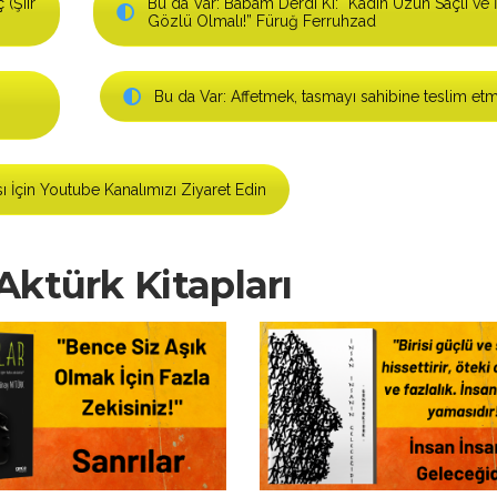
(Şiir
Bu da Var: Babam Derdi Ki: “Kadın Uzun Saçlı ve İ
Gözlü Olmalı!” Füruğ Ferruhzad
Bu da Var: Affetmek, tasmayı sahibine teslim etm
ı İçin Youtube Kanalımızı Ziyaret Edin
ktürk Kitapları