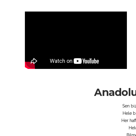
Anadolu 
Sen bi
Hele b
Her haf
Hele
Bilm