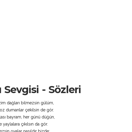
Sevgisi - Sözleri
zim dağları bilmezsin gülüm,
oz dumanlar çekilsin de gör.
tası bayram, her günü düğün,
 yaylalara çıkılsın da gör.
ezsin ovalar nasıldır bizde;