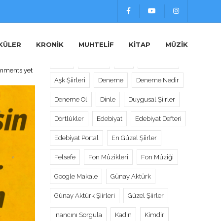
Etiketler
le)
KÜLER
KRONIK
MUHTELIF
KITAP
MÜZIK
Alıntı
Alıntılar
Aşk
Aşk Sözleri
mments yet
Aşk Şiirleri
Deneme
Deneme Nedir
Deneme Ol
Dinle
Duygusal Şiirler
Dörtlükler
Edebiyat
Edebiyat Defteri
Edebiyat Portal
En Güzel Şiirler
Felsefe
Fon Müzikleri
Fon Müziği
Google Makale
Günay Aktürk
Günay Aktürk Şiirleri
Güzel Şiirler
Inancını Sorgula
Kadın
Kimdir