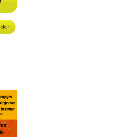
ri
ektir