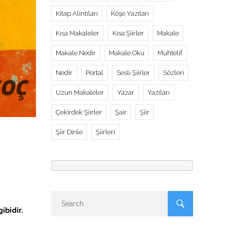
Kitap Alıntıları
Köşe Yazıları
Kısa Makaleler
Kısa Şiirler
Makale
Makale Nedir
Makale Oku
Muhtelif
Nedir
Portal
Sesli Şiirler
Sözleri
Uzun Makaleler
Yazar
Yazıları
Çekirdek Şiirler
Şair
Şiir
Şiir Dinle
Şiirleri
ibidir.