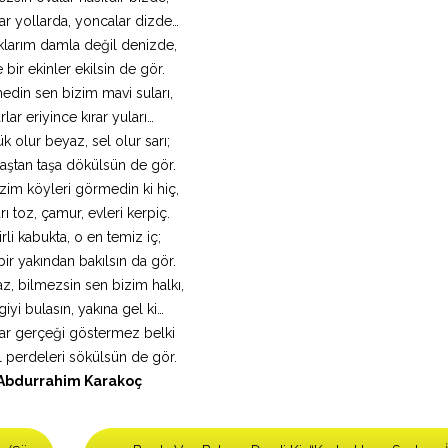
ar yollarda, yoncalar dizde…
klarım damla değil denizde,
 bir ekinler ekilsin de gör.
din sen bizim mavi suları,
rlar eriyince kırar yuları…
 olur beyaz, sel olur sarı;
taştan taşa dökülsün de gör.
zim köyleri görmedin ki hiç,
rı toz, çamur, evleri kerpiç.
irli kabukta, o en temiz iç;
bir yakından bakılsın da gör.
z, bilmezsin sen bizim halkı,
iyi bulasın, yakına gel ki…
lar gerçeği göstermez belki
 perdeleri sökülsün de gör.
Abdurrahim Karakoç