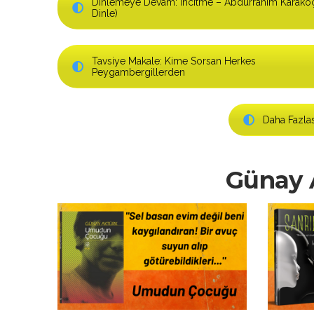
Dinlemeye Devam: İncitme – Abdurrahim Karakoç 
Dinle)
Tavsiye Makale: Kime Sorsan Herkes
Peygambergillerden
Daha Fazlas
Günay A