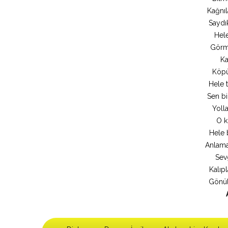
Kağnıl
Saydı
Hele
Görme
Ka
Köpük
Hele 
Sen bi
Yolla
O k
Hele 
Anlama
Sevg
Kalıp
Gönül