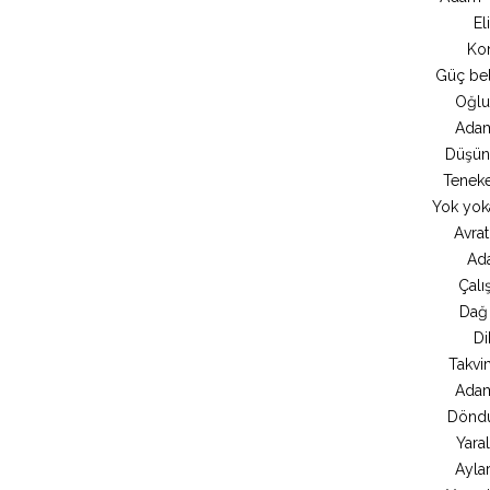
El
Kon
Güç bel
Oğlu 
Adam
Düşünd
Teneke
Yok yoka
Avrat
Ada
Çalı
Dağ 
Di
Takvim
Adam
Döndü
Yaral
Aylar