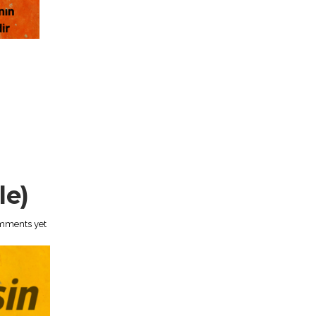
le)
mments yet