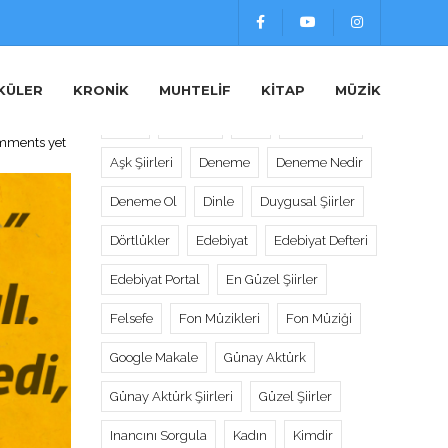
Etiketler
ç
KÜLER
KRONIK
MUHTELIF
KITAP
MÜZIK
Alıntı
Alıntılar
Aşk
Aşk Sözleri
mments yet
Aşk Şiirleri
Deneme
Deneme Nedir
Deneme Ol
Dinle
Duygusal Şiirler
Dörtlükler
Edebiyat
Edebiyat Defteri
Edebiyat Portal
En Güzel Şiirler
Felsefe
Fon Müzikleri
Fon Müziği
Google Makale
Günay Aktürk
Günay Aktürk Şiirleri
Güzel Şiirler
Inancını Sorgula
Kadın
Kimdir