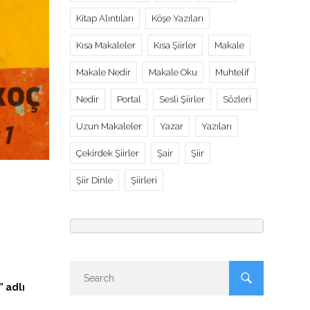
Kitap Alıntıları
Köşe Yazıları
Kısa Makaleler
Kısa Şiirler
Makale
Makale Nedir
Makale Oku
Muhtelif
Nedir
Portal
Sesli Şiirler
Sözleri
Uzun Makaleler
Yazar
Yazıları
Çekirdek Şiirler
Şair
Şiir
Şiir Dinle
Şiirleri
 adlı