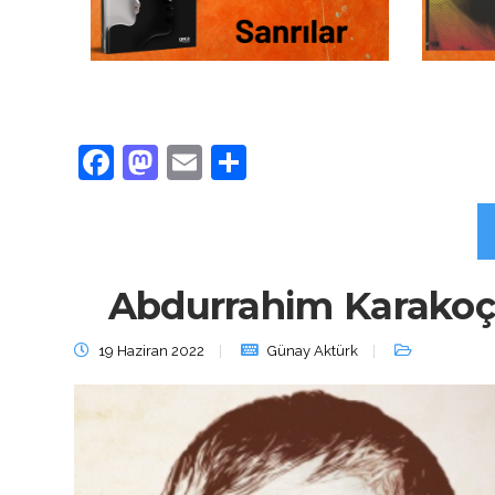
Facebook
Mastodon
Email
Share
Abdurrahim Karakoç –
19 Haziran 2022
Günay Aktürk