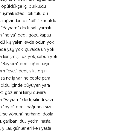
i öpüldükçe içi burkuldu
uşmak istedi, dili tutuldu
â ağzından bir “off! ” kurtuldu
“Bayram” dedi, sırtı yamalı
 “he ya” dedi, gözü kapalı
ü kış yakın, evde odun yok
de yağ yok, çuvalda un yok
 karışmış; tuz yok, sabun yok
 “Bayram” dedi, eğdi başını
m “evet” dedi, sıktı dişini
şsa ne iş var, ne cepte para
oldu içinde büyüyen yara
kti gözlerini karşı duvara
 “Bayram” dedi, silindi yazı
 “öyle” dedi, bağrında sızı
rse yönünü herhangi dosta
ı, gariban, dul, yetim, hasta
, yıllar, günler erirken yasta