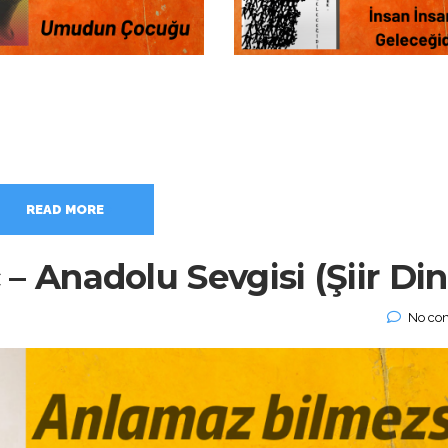
READ MORE
 Anadolu Sevgisi (Şiir Din
No co