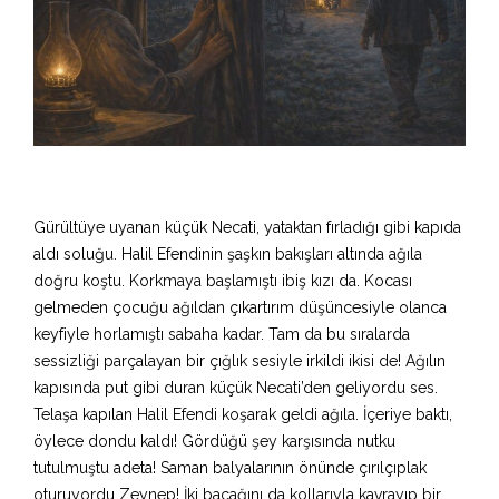
Gürültüye uyanan küçük Necati, yataktan fırladığı gibi kapıda
aldı soluğu. Halil Efendinin şaşkın bakışları altında ağıla
doğru koştu. Korkmaya başlamıştı ibiş kızı da. Kocası
gelmeden çocuğu ağıldan çıkartırım düşüncesiyle olanca
keyfiyle horlamıştı sabaha kadar. Tam da bu sıralarda
sessizliği parçalayan bir çığlık sesiyle irkildi ikisi de! Ağılın
kapısında put gibi duran küçük Necati’den geliyordu ses.
Telaşa kapılan Halil Efendi koşarak geldi ağıla. İçeriye baktı,
öylece dondu kaldı! Gördüğü şey karşısında nutku
tutulmuştu adeta! Saman balyalarının önünde çırılçıplak
oturuyordu Zeynep! İki bacağını da kollarıyla kavrayıp bir