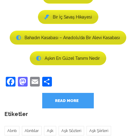
Bir İç Savaş Hikayesi
Bahadın Kasabası – Anadolu’da Bir Alevi Kasabası
Aşkın En Güzel Tanımı Nedir
Facebook
Mastodon
Email
Share
READ MORE
Etiketler
Alıntı
Alıntılar
Aşk
Aşk Sözleri
Aşk Şiirleri