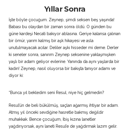
Yıllar Sonra
İşte böyle çocuğum. Zeynep, şimdi seksen beş yaşında!
Babası bu olaydan bir zaman sonra öldü. O günden bu
güne kardeşi Necati bakıyor ablasına. Geriye kalansa çalınan
bir ömür, yarım kalmış bir aşk hikayesi ve asla
unutulmayacak acılar. Deliler aşkı hisseder mi deme. Derler
ki seneler sonra, sanırım Zeynep seksenine yaklaşmışken
yaşlı bir adam geliyor evlerine. Yanında da aynı yaşlarda bir
kadın! Zeynep, nasıl oluyorsa bir bakışta tanıyor adamı ve
diyor ki:
“Bunca yıl bekledim seni Resul, niye hiç gelmedin?
Resul’ün de beli bükülmüş, saçları ağarmış ihtiyar bir adam.
Atmış yıl önceki sevdiğine hasretle bakmış değildir
muhakkak. Bence çocuğum, İbiş kızına lanetler
yağdırıyorsak, aynı laneti Resul’e de yağdırmak lazım gelir.