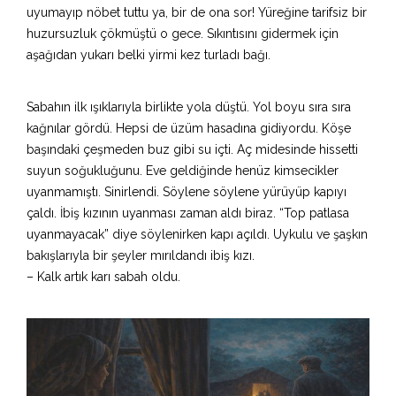
uyumayıp nöbet tuttu ya, bir de ona sor! Yüreğine tarifsiz bir
huzursuzluk çökmüştü o gece. Sıkıntısını gidermek için
aşağıdan yukarı belki yirmi kez turladı bağı.
Sabahın ilk ışıklarıyla birlikte yola düştü. Yol boyu sıra sıra
kağnılar gördü. Hepsi de üzüm hasadına gidiyordu. Köşe
başındaki çeşmeden buz gibi su içti. Aç midesinde hissetti
suyun soğukluğunu. Eve geldiğinde henüz kimsecikler
uyanmamıştı. Sinirlendi. Söylene söylene yürüyüp kapıyı
çaldı. İbiş kızının uyanması zaman aldı biraz. “Top patlasa
uyanmayacak” diye söylenirken kapı açıldı. Uykulu ve şaşkın
bakışlarıyla bir şeyler mırıldandı ibiş kızı.
– Kalk artık karı sabah oldu.