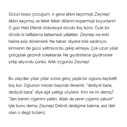
Sözün kısası çocuğum, o gece aklını kaçırmıştı Zeynep!
Aklını kaçırmış ve teker teker dillerini koparmıştı koyunların!
O gün Halil Efendi öldüresiye dövdü ibiş kızını. Öyle bir
dövdü ki haftalarca kalkamadı yataktan. Zeynep ise eski
haline asla dönemedi. Ne haber, diyene bile saldırıyor,
kimsenin de gücü yetmiyordu çekip almaya. Çok uzun yıllar
çırılçıplak gezindi sokaklarda. Ne giydirirlerse giydirsinler
yırtıp atıyordu çünkü. Artık özgürdü Zeynep!
Bu olaydan yıllar yıllar sonra genç yaşta bir oğlunu kaybetti
ibiş kızı. Oğlunun mezarı başında devamlı, “dediydi bana,
dediydi bana” diye ağıt yaktığı söylenir. Kim ne mi demiş?
“Sen benim ciğerimi yaktın, Allah da senin ciğerini yaksın!”
İşte bunu demiş Zeynep! Delirdi dediğime bakma, asıl deli
olan o değil bizleriz.