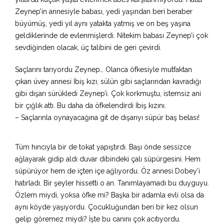
Zeynep’in annesiyle babası, yedi yaşından beri beraber
büyümüş, yedi yıl aynı yatakta yatmış ve on beş yaşına
geldiklerinde de evlenmişlerdi. Nitekim babası Zeynep’i çok
sevdiğinden olacak, üç talibini de geri çevirdi.
Saçlarını tarıyordu Zeynep… Olanca öfkesiyle mutfaktan
çıkan üvey annesi İbiş kızı, sülün gibi saçlarından kavradığı
gibi dışarı sürükledi Zeynep’i. Çok korkmuştu, istemsiz ani
bir çığlık attı. Bu daha da öfkelendirdi İbiş kızını.
– Saçlarınla oynayacağına git de dışarıyı süpür baş belası!
Tüm hıncıyla bir de tokat yapıştırdı. Başı önde sessizce
ağlayarak gidip aldı duvar dibindeki çalı süpürgesini. Hem
süpürüyor hem de içten içe ağlıyordu. Öz annesi Dobey’i
hatırladı. Bir şeyler hissetti o an. Tanımlayamadı bu duyguyu.
Özlem miydi, yoksa öfke mi? Başka bir adamla evli olsa da
aynı köyde yaşıyordu. Çocukluğundan beri bir kez olsun
gelip göremez miydi? İşte bu canını çok acıtıyordu.