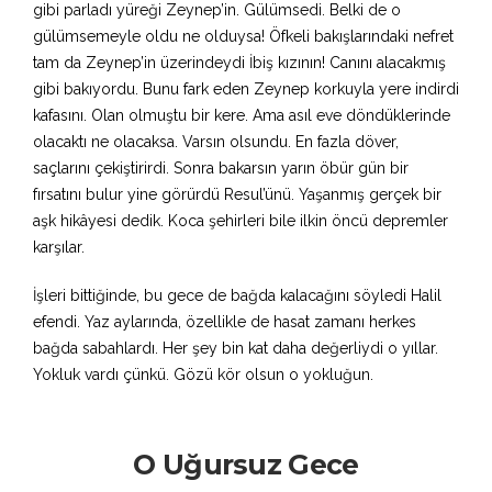
gibi parladı yüreği Zeynep’in. Gülümsedi. Belki de o
gülümsemeyle oldu ne olduysa! Öfkeli bakışlarındaki nefret
tam da Zeynep’in üzerindeydi İbiş kızının! Canını alacakmış
gibi bakıyordu. Bunu fark eden Zeynep korkuyla yere indirdi
kafasını. Olan olmuştu bir kere. Ama asıl eve döndüklerinde
olacaktı ne olacaksa. Varsın olsundu. En fazla döver,
saçlarını çekiştirirdi. Sonra bakarsın yarın öbür gün bir
fırsatını bulur yine görürdü Resul’ünü. Yaşanmış gerçek bir
aşk hikâyesi dedik. Koca şehirleri bile ilkin öncü depremler
karşılar.
İşleri bittiğinde, bu gece de bağda kalacağını söyledi Halil
efendi. Yaz aylarında, özellikle de hasat zamanı herkes
bağda sabahlardı. Her şey bin kat daha değerliydi o yıllar.
Yokluk vardı çünkü. Gözü kör olsun o yokluğun.
O Uğursuz Gece