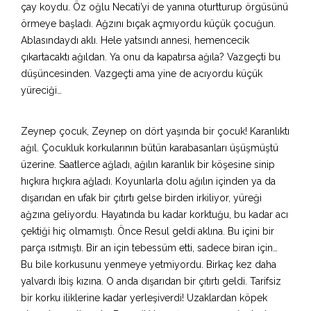
çay koydu. Öz oğlu Necati’yi de yanına oturtturup örgüsünü
örmeye başladı. Ağzını bıçak açmıyordu küçük çocuğun.
Ablasındaydı aklı. Hele yatsındı annesi, hemencecik
çıkartacaktı ağıldan. Ya onu da kapatırsa ağıla? Vazgeçti bu
düşüncesinden. Vazgeçti ama yine de acıyordu küçük
yüreciği…
Zeynep çocuk, Zeynep on dört yaşında bir çocuk! Karanlıktı
ağıl. Çocukluk korkularının bütün karabasanları üşüşmüştü
üzerine. Saatlerce ağladı, ağılın karanlık bir köşesine sinip
hıçkıra hıçkıra ağladı. Koyunlarla dolu ağılın içinden ya da
dışarıdan en ufak bir çıtırtı gelse birden irkiliyor, yüreği
ağzına geliyordu. Hayatında bu kadar korktuğu, bu kadar acı
çektiği hiç olmamıştı. Önce Resul geldi aklına. Bu içini bir
parça ısıtmıştı. Bir an için tebessüm etti, sadece biran için…
Bu bile korkusunu yenmeye yetmiyordu. Birkaç kez daha
yalvardı İbiş kızına. O anda dışarıdan bir çıtırtı geldi. Tarifsiz
bir korku iliklerine kadar yerleşiverdi! Uzaklardan köpek