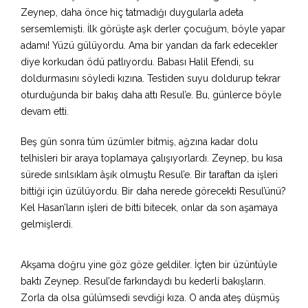
Zeynep, daha önce hiç tatmadığı duygularla adeta
sersemlemişti. İlk görüşte aşk derler çocuğum, böyle yapar
adamı! Yüzü gülüyordu. Ama bir yandan da fark edecekler
diye korkudan ödü patlıyordu. Babası Halil Efendi, su
doldurmasını söyledi kızına. Testiden suyu doldurup tekrar
oturduğunda bir bakış daha attı Resul’e. Bu, günlerce böyle
devam etti.
Beş gün sonra tüm üzümler bitmiş, ağzına kadar dolu
telhisleri bir araya toplamaya çalışıyorlardı. Zeynep, bu kısa
sürede sırılsıklam âşık olmuştu Resul’e. Bir taraftan da işleri
bittiği için üzülüyordu. Bir daha nerede görecekti Resul’ünü?
Kel Hasan’ların işleri de bitti bitecek, onlar da son aşamaya
gelmişlerdi.
Akşama doğru yine göz göze geldiler. İçten bir üzüntüyle
baktı Zeynep. Resul’de farkındaydı bu kederli bakışların.
Zorla da olsa gülümsedi sevdiği kıza. O anda ateş düşmüş