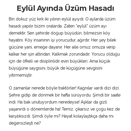
Eylül Ayında Üzüm Hasadı
Bin dokuz yüz kırk iki yılının eylül ayıydı. O aylarda üzüm
hasadı yapılır bizim oralarda. Zaten “eylül” üzüm ayı
demektir. Sen şehirde doğup büyüdün, bilmezsin köy
hayatını. Köy insanının işi yorucudur, ağırdır. Her şey bilek
gücüne yani, emeğe dayanır. Her aile omuz omuza verip
kalkar her işin altından. Kalkmak zorundadır. Yorucu olduğu
için de öfkeli ve disiplinlidir evin büyükleri. Ama küçük
büyüğüne saygısını, büyük de küçüğüne sevgisini
yitirmemiştir.
O zamanlar nerede böyle traktörler! Kağnılar vardı dizi dizi.
Şehre gidip de dönmek bir hafta sürüyordu. Şimdi bir saate
indi. Ha bak unutuyordum neredeyse! Aşklar da gizli
yaşanırdı o dönemlerde ha! Temiz, çıkarsız ve çoğu kez de
karşılıksızdı. Şimdi öyle mi? Hayat kolaylaştıkça daha mı
değersizleşti ne?