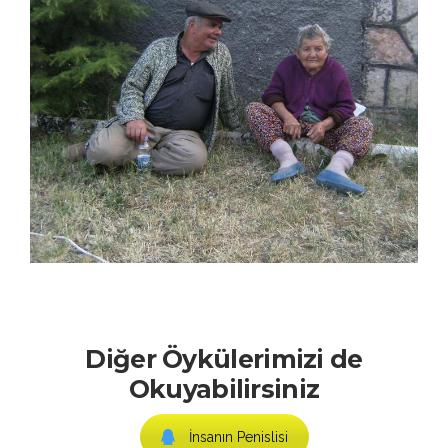
Diğer Öykülerimizi de
Okuyabilirsiniz
İnsanın Penislisi