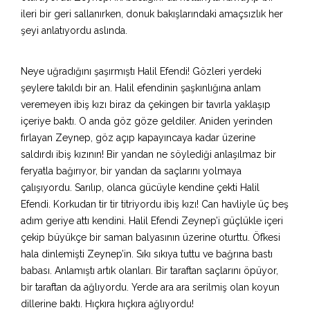
ileri bir geri sallanırken, donuk bakışlarındaki amaçsızlık her
şeyi anlatıyordu aslında.
Neye uğradığını şaşırmıştı Halil Efendi! Gözleri yerdeki
şeylere takıldı bir an. Halil efendinin şaşkınlığına anlam
veremeyen ibiş kızı biraz da çekingen bir tavırla yaklaşıp
içeriye baktı. O anda göz göze geldiler. Aniden yerinden
fırlayan Zeynep, göz açıp kapayıncaya kadar üzerine
saldırdı ibiş kızının! Bir yandan ne söylediği anlaşılmaz bir
feryatla bağırıyor, bir yandan da saçlarını yolmaya
çalışıyordu. Sarılıp, olanca gücüyle kendine çekti Halil
Efendi. Korkudan tir tir titriyordu ibiş kızı! Can havliyle üç beş
adım geriye attı kendini. Halil Efendi Zeynep’i güçlükle içeri
çekip büyükçe bir saman balyasının üzerine oturttu. Öfkesi
hala dinlemişti Zeynep’in. Sıkı sıkıya tuttu ve bağrına bastı
babası. Anlamıştı artık olanları. Bir taraftan saçlarını öpüyor,
bir taraftan da ağlıyordu. Yerde ara ara serilmiş olan koyun
dillerine baktı. Hıçkıra hıçkıra ağlıyordu!