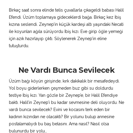
Birkaç saat sonra elinde telis çuvallarla çıkageldi babası Halil
Efendi. Üzüm toplamaya gideceklerdi bağa. Birkaç kez İbiş
kızına seslendi. Zeynep’in küçük kardeşi altı yaşındaki Necati
ile koyunları ağıla sürüyordu İbiş kızı. Eve girip öğle yemeği
için azık hazırlayıp çıktı. Söylenerek Zeynep’in eline
tutuşturdu.
Ne Vardı Bunca Sevilecek
Üzüm bağı köyün girişinde, kırk dakikalık bir mesafedeydi.
Yol boyu giderlerken çeşmeden buz gibi su doldurdu
testiye İbiş kızı. Yan gözle bir Zeynep’e, bir Halil Efendiye
baktı. Halil’in Zeynep’i bu kadar sevmesine deli oluyordu. Ne
vardı bunca sevilecek? Evini ve kocasını terk eden bir
kadının kızından ne olacaktı? Bir yolunu bulup annesine
postalamalıydı bu baş belasını. Ama nasıl? Nasıl olsa
bulunurdu bir yolu…