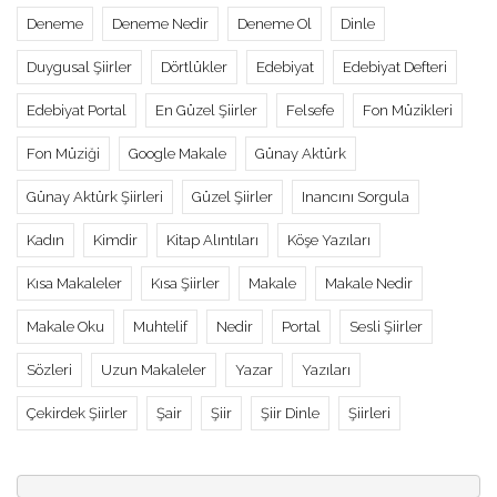
Deneme
Deneme Nedir
Deneme Ol
Dinle
Duygusal Şiirler
Dörtlükler
Edebiyat
Edebiyat Defteri
Edebiyat Portal
En Güzel Şiirler
Felsefe
Fon Müzikleri
Fon Müziği
Google Makale
Günay Aktürk
Günay Aktürk Şiirleri
Güzel Şiirler
Inancını Sorgula
Kadın
Kimdir
Kitap Alıntıları
Köşe Yazıları
Kısa Makaleler
Kısa Şiirler
Makale
Makale Nedir
Makale Oku
Muhtelif
Nedir
Portal
Sesli Şiirler
Sözleri
Uzun Makaleler
Yazar
Yazıları
Çekirdek Şiirler
Şair
Şiir
Şiir Dinle
Şiirleri