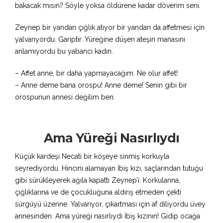
bakacak mısın? Söyle yoksa öldürene kadar döverim seni.
Zeynep bir yandan çığlık atıyor bir yandan da affetmesi için
yalvarıyordu. Gariptir. Yüreğine düşen ateşin manasını
anlamıyordu bu yabancı kadın.
– Affet anne, bir daha yapmayacağım. Ne olur affet!
– Anne deme bana orospu! Anne deme! Senin gibi bir
orospunun annesi değilim ben.
Ama Yüreği Nasırlıydı
Küçük kardeşi Necati bir köşeye sinmiş korkuyla
seyrediyordu. Hıncını alamayan İbiş kızı, saçlarından tutuğu
gibi sürükleyerek ağıla kapattı Zeynep’i. Korkularına,
çığlıklarına ve de çocukluğuna aldırış etmeden çekti
sürgüyü üzerine. Yalvarıyor, çıkartması için af diliyordu üvey
annesinden. Ama yüreği nasırlıydı İbiş kızının! Gidip ocağa