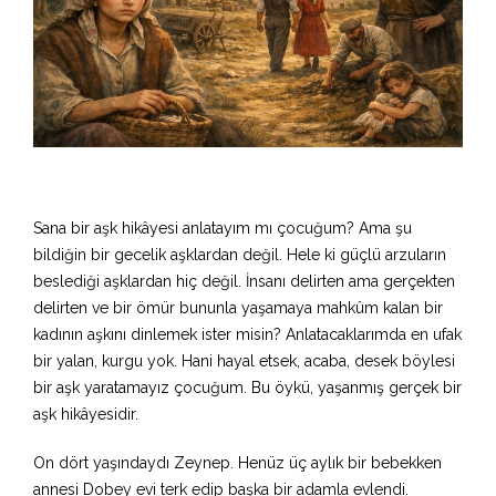
Sana bir aşk hikâyesi anlatayım mı çocuğum? Ama şu
bildiğin bir gecelik aşklardan değil. Hele ki güçlü arzuların
beslediği aşklardan hiç değil. İnsanı delirten ama gerçekten
delirten ve bir ömür bununla yaşamaya mahkûm kalan bir
kadının aşkını dinlemek ister misin? Anlatacaklarımda en ufak
bir yalan, kurgu yok. Hani hayal etsek, acaba, desek böylesi
bir aşk yaratamayız çocuğum. Bu öykü, yaşanmış gerçek bir
aşk hikâyesidir.
On dört yaşındaydı Zeynep. Henüz üç aylık bir bebekken
annesi Dobey evi terk edip başka bir adamla evlendi.