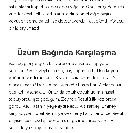
salkımlarını kopartıp öbek öbek yığdılar. Öbekler çoğaldıkça
küçük Necati telhis torbalarını getirip bir öbeğin başına
koyuyor, sonra da telhise dolduruyordu Halil efendi. Yorucu
bir iş sayılmazdı.
Üzüm Bağında Karşılaşma
Saat üç gibi gölgelik bir yerde mola verip azığı yere
serdiler. Peynir, zeytin, birkaç baş soğan ile birlikte koyun
yoğurdu vardı menüde. Biraz da kara üzüm topladılar. Ne
olacaktı daha? Dört koldan yemeğe başladılar. Yanlarındaki
bağ kel Hasan’a aitti. Onlar da çoluk çocuk gelmiş hasat
topluyordu. İşte çocuğum, Zeynep Resul’ü ilk kez orada
gördü. Kel Hasan’ın yeğeniydi Resul. Kız kardeşi Emine’yi
karşı köyden topal Remzi’ye verdiler yıllar yıllar önce. Resul,
dayısını çok sevdiğinden ara sıra gelir onlarda kalırdı. Bu
sene de yaz boyu burada kalacaktı.