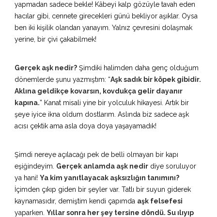
yapmadan sadece bekle! Kâbeyi kalp gözüyle tavah eden
hacılar gibi, cennete girecekleri günü bekliyor aşıklar. Oysa
ben iki kişilik olandan yanayım. Yalnız çevresini dolaşmak
yerine, bir çivi çakabilmek!
Gerçek aşk nedir?
Şimdiki halimden daha genç olduğum
dönemlerde şunu yazmıştım: “
Aşk sadık bir köpek gibidir.
Aklına geldikçe kovarsın, kovdukça gelir dayanır
kapına.
” Kanat misali yine bir yolculuk hikayesi. Artık bir
şeye iyice ikna oldum dostlarım. Aslında biz sadece aşk
acısı çektik ama asla doya doya yaşayamadık!
Şimdi nereye açılacağı pek de belli olmayan bir kapı
eşiğindeyim.
Gerçek anlamda aşk nedir
diye soruluyor
ya hani!
Ya kim yanıtlayacak aşksızlığın tanımını?
İçimden çıkıp giden bir şeyler var. Tatlı bir suyun giderek
kaynamasıdır, demiştim kendi çapımda
aşk felsefesi
yaparken.
Yıllar sonra her şey tersine döndü. Su ılıyıp