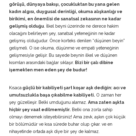
görüşü, dünyaya bakışı, çocukluktan bu yana gelen
kadın algısı, duygusal derinliği, okuma alışkanlığı ve
birikimi, en önemlisi de sanatsal zekasının ne kadar
gelişmiş olduğu
. İlkel beyni üzerinde ne derece hakim
olacağını belirleyen şey, sanatsal yeteneğinin ne kadar
gelişmiş olduğudur. Önce korteks denilen “düşünen beyin”
gelişmeli. O ise okuma, düşünme ve empati yeteneğinin
gelişmesiyle gelişir. Bu sayede beynin ilkel ve düşünen
kısımları arasındaki bağlar sıklaşır.
Bizi bir çalı dibine
işemekten men eden şey de budur!
Kısaca
güçlü bir kabiliyeti şart koşar aşk dediğin: acı ve
umutsuzlukla başa çıkabilme kabiliyeti.
O zaman her
şey güzelleşir. Belki umduğunu alamaz.
Ama zaten aşkta
hiçbir şey vaat edilmemiştir.
Belki ona zorla sahip
olmayı denemek isteyebilirsiniz! Ama zevk, aşkın çok küçük
bir bölümüdür ve kısa sürede buhar olup çıkar. ve en
nihayetinde ortada aşk diye bir şey de kalmaz.