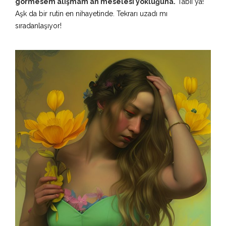
görmesem alışmam an meselesi yokluğuna.
Tabii ya!
Aşk da bir rutin en nihayetinde. Tekrarı uzadı mı
sıradanlaşıyor!