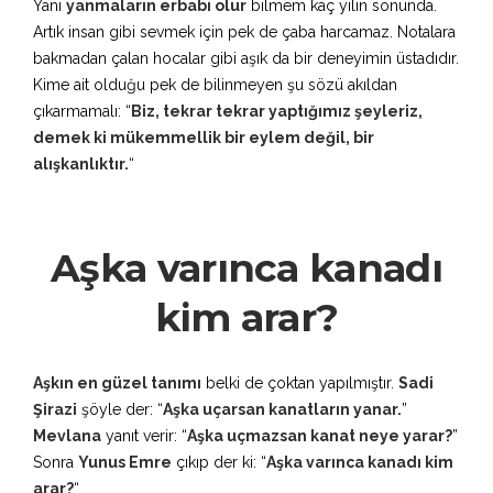
Yani
yanmaların erbabı olur
bilmem kaç yılın sonunda.
Artık insan gibi sevmek için pek de çaba harcamaz. Notalara
bakmadan çalan hocalar gibi aşık da bir deneyimin üstadıdır.
Kime ait olduğu pek de bilinmeyen şu sözü akıldan
çıkarmamalı: “
Biz, tekrar tekrar yaptığımız şeyleriz,
demek ki mükemmellik bir eylem değil, bir
alışkanlıktır.
“
Aşka varınca kanadı
kim arar?
Aşkın en güzel tanımı
belki de çoktan yapılmıştır.
Sadi
Şirazi
şöyle der: “
Aşka uçarsan kanatların yanar.
”
Mevlana
yanıt verir: “
Aşka uçmazsan kanat neye yarar?
”
Sonra
Yunus Emre
çıkıp der ki: “
Aşka varınca kanadı kim
arar?
“