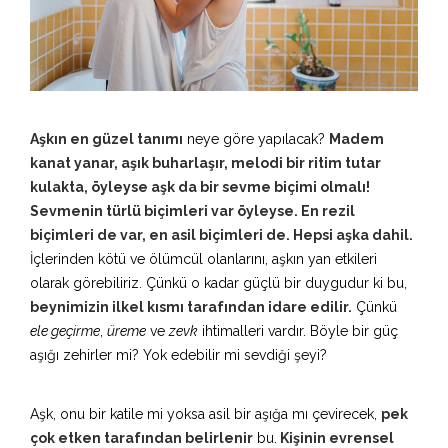
Aşkın en güzel tanımı
neye göre yapılacak?
Madem
kanat yanar, aşık buharlaşır, melodi bir ritim tutar
kulakta, öyleyse aşk da bir sevme biçimi olmalı!
Sevmenin türlü biçimleri var öyleyse. En rezil
biçimleri de var, en asil biçimleri de. Hepsi aşka dahil.
İçlerinden kötü ve ölümcül olanlarını, aşkın yan etkileri
olarak görebiliriz. Çünkü o kadar güçlü bir duygudur ki bu,
beynimizin ilkel kısmı tarafından idare edilir.
Çünkü
ele geçirme
,
üreme
ve
zevk
ihtimalleri vardır. Böyle bir güç
aşığı zehirler mi? Yok edebilir mi sevdiği şeyi?
Aşk, onu bir katile mi yoksa asil bir aşığa mı çevirecek,
pek
çok etken tarafından belirlenir
bu.
Kişinin evrensel