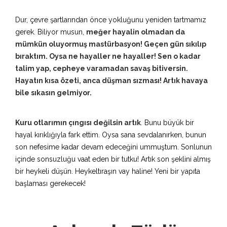
Dur, çevre şartlarından önce yokluğunu yeniden tartmamız
gerek. Biliyor musun,
meğer hayalin olmadan da
mümkün oluyormuş mastürbasyon! Geçen gün sıkılıp
bıraktım. Oysa ne hayaller ne hayaller! Sen o kadar
talim yap, cepheye varamadan savaş bitiversin.
Hayatın kısa özeti, anca düşman sızması! Artık havaya
bile sıkasın gelmiyor.
Kuru otlarımın çıngısı değilsin artık
. Bunu büyük bir
hayal kırıklığıyla fark ettim. Oysa sana sevdalanırken, bunun
son nefesime kadar devam edeceğini ummuştum. Sonlunun
içinde sonsuzluğu vaat eden bir tutku! Artık son şeklini almış
bir heykeli düşün. Heykeltıraşın vay haline! Yeni bir yapıta
başlaması gerekecek!