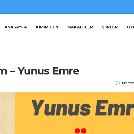
ANASAYFA
KIMIM BEN
MAKALELER
ŞIIRLER
ÖY
m – Yunus Emre
No co