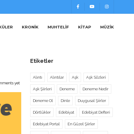
KÜLER
KRONIK
MUHTELIF
KITAP
MÜZIK
Etiketler
Alıntı
Alıntılar
Aşk
Aşk Sözleri
mments yet
Aşk Şiirleri
Deneme
Deneme Nedir
Deneme Ol
Dinle
Duygusal Şiirler
Dörtlükler
Edebiyat
Edebiyat Defteri
Edebiyat Portal
En Güzel Şiirler