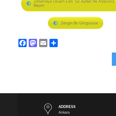
Dinlemeye Devam Edin: Siz Aşktan Ne Anlarsınız
Bayım
Zengin Bir Görgüsüze
Facebook
Mastodon
Email
Share
ADDRESS
Ankara