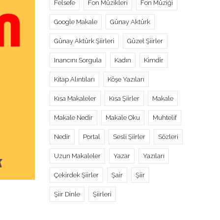
Felsefe
Fon Müzikleri
Fon Müziği
Google Makale
Günay Aktürk
Günay Aktürk Şiirleri
Güzel Şiirler
Inancını Sorgula
Kadın
Kimdir
Kitap Alıntıları
Köşe Yazıları
Kısa Makaleler
Kısa Şiirler
Makale
Makale Nedir
Makale Oku
Muhtelif
Nedir
Portal
Sesli Şiirler
Sözleri
Uzun Makaleler
Yazar
Yazıları
Çekirdek Şiirler
Şair
Şiir
Şiir Dinle
Şiirleri