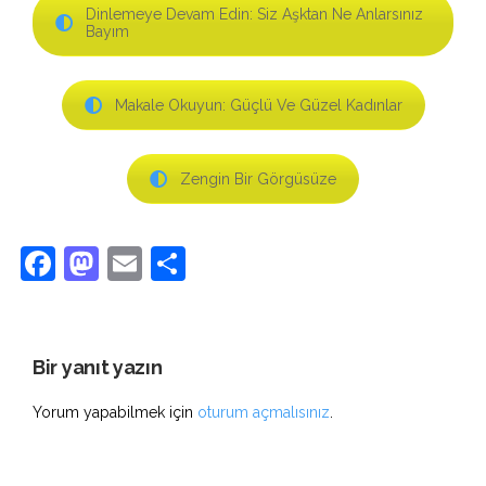
Dinlemeye Devam Edin: Siz Aşktan Ne Anlarsınız
Bayım
Makale Okuyun: Güçlü Ve Güzel Kadınlar
Zengin Bir Görgüsüze
Facebook
Mastodon
Email
Share
Bir yanıt yazın
Yorum yapabilmek için
oturum açmalısınız
.