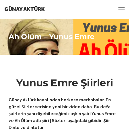
GÜNAY AKTÜRK
Ah Ölüm – Yunus Emre
Yunus Emre Şiirleri
Günay Aktürk kanalından herkese merhabalar. En
güzel Şiirler serisine yeni bir video daha. Bu defa
şairlerin şahı diyebileceğimiz aşkın şairi Yunus Emre
ve Ah Ölüm adlı şiiri | Sözleri aşağıdaki gibidir. Şiir
Dinle ve dinlettir.