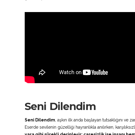
Seni Dilendim
Seni Dilendim
, aşkın ilk anda başlayan tutsaklığını ve 
Eserde sevilenin güzelliği hayranlıkla anılırken, karşılıksız
yara gibi sürekli derinleşir; çaresizlik ise insanı h