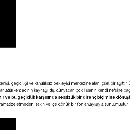
şi, geçiciliği ve karşılıksız bekleyişi merkezine alan içsel bir ağıttır.
nlatılırken; acının kaynağı dış dünyadan çok insanın kendi nefsine bağ
nır ve bu geçicilik karşısında sessizlik bir direnç biçimine dönüş
atize etmeden, sakin ve içe dönük bir fon anlayışıyla sunulmuştur.