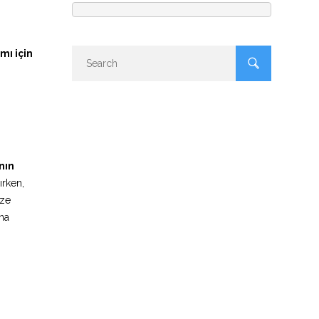
mı için
nın
nırken,
ize
ana