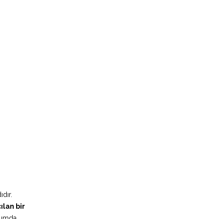
ıdır.
lan bir
rumda