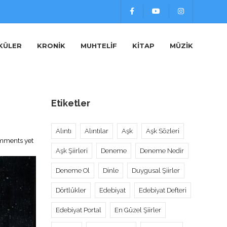
KÜLER
KRONIK
MUHTELIF
KITAP
MÜZIK
Etiketler
Alıntı
Alıntılar
Aşk
Aşk Sözleri
mments yet
Aşk Şiirleri
Deneme
Deneme Nedir
Deneme Ol
Dinle
Duygusal Şiirler
Dörtlükler
Edebiyat
Edebiyat Defteri
Edebiyat Portal
En Güzel Şiirler