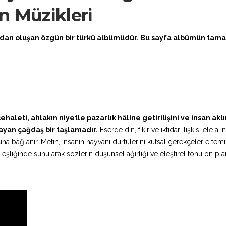
n Müzikleri
adan oluşan özgün bir türkü albümüdür. Bu sayfa albümün tama
ehaleti, ahlakın niyetle pazarlık hâline getirilişini ve insan aklı
layan çağdaş bir taşlamadır.
Eserde din, fikir ve iktidar ilişkisi ele alı
a bağlanır. Metin, insanın hayvani dürtülerini kutsal gerekçelerle tem
n eşliğinde sunularak sözlerin düşünsel ağırlığı ve eleştirel tonu ön pl