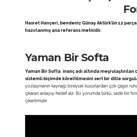
Fo
Hasret Hançeri, bendeniz Günay Aktürk’ün 12 parç
hazırlanmış ana referans metnidir.
Yaman Bir Softa
Yaman Bir Softa
,
inanç adı altında meşrulaştırılan c
sistemli biçimde köreltilmesini sert bir dille sorgu
yozlaşmanın kaynağı bireysel kusurlardan çok çağın ruhun
çıkaran anlayışı hedef alır. Bu yorumda türkü, sade bir fo
çıkarılmıştır.