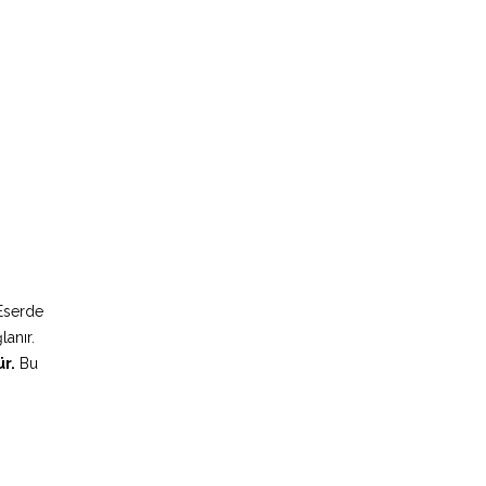
 Eserde
lanır.
ür.
Bu