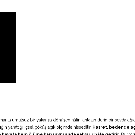
zamanla umutsuz bir yakarışa dönüşen hâlini anlatan derin bir sevda ağıd
lığın yarattığı içsel çöküş açık biçimde hissedilir.
Hasret, bedende açı
em hayata hem ölüme karşı aynı anda yalvarır hâle getirir.
Bu yo