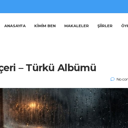
ANASAYFA
KIMIM BEN
MAKALELER
ŞIIRLER
ÖY
çeri – Türkü Albümü
No co