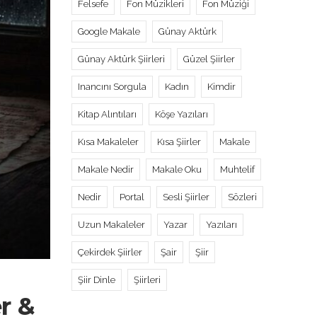
Felsefe
Fon Müzikleri
Fon Müziği
Google Makale
Günay Aktürk
Günay Aktürk Şiirleri
Güzel Şiirler
Inancını Sorgula
Kadın
Kimdir
Kitap Alıntıları
Köşe Yazıları
Kısa Makaleler
Kısa Şiirler
Makale
Makale Nedir
Makale Oku
Muhtelif
Nedir
Portal
Sesli Şiirler
Sözleri
Uzun Makaleler
Yazar
Yazıları
Çekirdek Şiirler
Şair
Şiir
Şiir Dinle
Şiirleri
r &