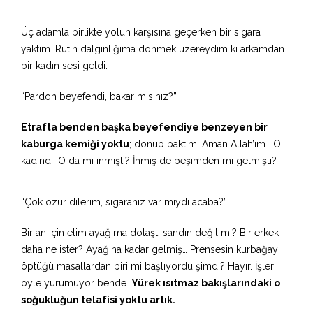
Üç adamla birlikte yolun karşısına geçerken bir sigara
yaktım. Rutin dalgınlığıma dönmek üzereydim ki arkamdan
bir kadın sesi geldi:
“Pardon beyefendi, bakar mısınız?”
Etrafta benden başka beyefendiye benzeyen bir
kaburga kemiği yoktu
; dönüp baktım. Aman Allah’ım… O
kadındı. O da mı inmişti? İnmiş de peşimden mi gelmişti?
“Çok özür dilerim, sigaranız var mıydı acaba?”
Bir an için elim ayağıma dolaştı sandın değil mi? Bir erkek
daha ne ister? Ayağına kadar gelmiş… Prensesin kurbağayı
öptüğü masallardan biri mi başlıyordu şimdi? Hayır. İşler
öyle yürümüyor bende.
Yürek ısıtmaz bakışlarındaki o
soğukluğun telafisi yoktu artık.