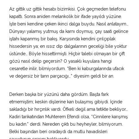
Az gittik uz gittik hesabı bizimkisi. Çok geçmeden telefonu
kapattı. Sonra aniden melankolik bir ifade yayıldı yüzüne.
İşte beni kendine çeken ikinci dalga buydu. Nasıl anlatayım…
Dünyayı yalamış yutmuş da karnı doymuş, çay saati gelince
iştahı kapanmış bir bakış. Karşısında kendini çırılçıplak
hissedersin ya; en ıssız dip dalgalarının geceliği bile yoktur
üstünde… Böyle hissettirmişti. Hiçbir talebi olmayan bir çift
gözü nasıl delip geçersin? O yasaklı kuyulara hangi
cesaretle inilir, bilmiyordum. “Ben ki kaburgalarında ufacık
ve değersiz bir tanrı parçacığı…” diyesim geldi bir an.
Derken başka bir yüzünü daha gördüm. Başta fark
etmemiştim; keskin dişlerine kan bulaşmış gibiydi. İçinde
sakladığı bir hırçınlık vardı. Öfkeli değil ama tetikte bekliyor…
Kadiri tarikatından Muhterem Efendi olsa, “Cinnilere karışmış
bu kadın.” derdi. Nereden çıktı bu heyheyler, bilmiyorum.
Belki başından beri oradaydı da mutlu havadisleri
savuşturup sırasını bekliyordu.