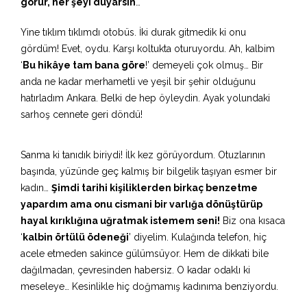
görür, her şeyi duyarsın
…
Yine tıklım tıklımdı otobüs. İki durak gitmedik ki onu
gördüm! Evet, oydu. Karşı koltukta oturuyordu. Ah, kalbim
‘
Bu hikâye tam bana göre
!’ demeyeli çok olmuş… Bir
anda ne kadar merhametli ve yeşil bir şehir olduğunu
hatırladım Ankara. Belki de hep öyleydin. Ayak yolundaki
sarhoş cennete geri döndü!
Sanma ki tanıdık biriydi! İlk kez görüyordum. Otuzlarının
başında, yüzünde geç kalmış bir bilgelik taşıyan esmer bir
kadın…
Şimdi tarihi kişiliklerden birkaç benzetme
yapardım ama onu cismani bir varlığa dönüştürüp
hayal kırıklığına uğratmak istemem seni!
Biz ona kısaca
‘
kalbin örtülü ödeneği
’ diyelim. Kulağında telefon, hiç
acele etmeden sakince gülümsüyor. Hem de dikkati bile
dağılmadan, çevresinden habersiz. O kadar odaklı ki
meseleye… Kesinlikle hiç doğmamış kadınıma benziyordu.