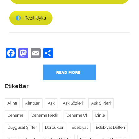
Rezil Uyku
Facebook
Mastodon
Email
Share
READ MORE
Etiketler
Alıntı
Alıntılar
Aşk
Aşk Sözleri
Aşk Şiirleri
Deneme
Deneme Nedir
Deneme Ol
Dinle
Duygusal Şiirler
Dörtlükler
Edebiyat
Edebiyat Defteri