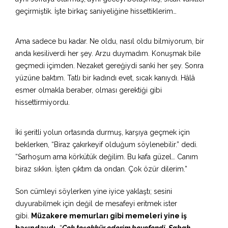
geçirmiştik. İşte birkaç saniyeliğine hissettiklerim…
Ama sadece bu kadar. Ne oldu, nasıl oldu bilmiyorum, bir
anda kesiliverdi her şey. Arzu duymadım. Konuşmak bile
geçmedi içimden. Nezaket gereğiydi sanki
her şey
. Sonra
yüzüne baktım. Tatlı bir kadındı evet, sıcak kanıydı. Hâlâ
esmer olmakla beraber,
olması gerektiği
gibi
hissettirmiyordu.
İki şeritli yolun ortasında durmuş, karşıya geçmek için
beklerken, “Biraz çakırkeyif olduğum söylenebilir.” dedi.
“Sarhoşum ama körkütük değilim. Bu kafa güzel… Canım
biraz sıkkın. İşten çıktım da ondan. Çok özür dilerim.”
Son cümleyi söylerken yine iyice yaklaştı; sesini
duyurabilmek için değil de mesafeyi eritmek ister
gibi.
Müzakere memurları gibi memeleri yine iş