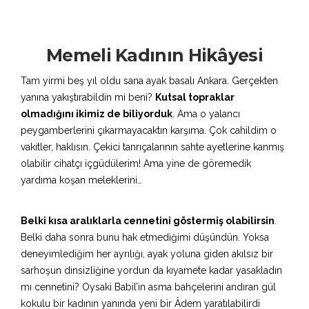
Memeli Kadının Hikâyesi
Tam yirmi beş yıl oldu sana ayak basalı Ankara. Gerçekten
yanına yakıştırabildin mi beni?
Kutsal topraklar
olmadığını ikimiz de biliyorduk
. Ama o yalancı
peygamberlerini çıkarmayacaktın karşıma. Çok cahildim o
vakitler, haklısın. Çekici tanrıçalarının sahte ayetlerine kanmış
olabilir cihatçı içgüdülerim! Ama yine de göremedik
yardıma koşan meleklerini…
Belki kısa aralıklarla cennetini göstermiş olabilirsin
.
Belki daha sonra bunu hak etmediğimi düşündün. Yoksa
deneyimlediğim her ayrılığı, ayak yoluna giden akılsız bir
sarhoşun dinsizliğine yordun da kıyamete kadar yasakladın
mı cennetini? Oysaki Babil’in asma bahçelerini andıran gül
kokulu bir kadının yanında yeni bir Âdem yaratılabilirdi