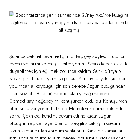
Şu anda pek hatırlayamadığım birkaç şey söyledi. Tütünün
memleketini mi sormuştu, bilmiyorum. Sesi o kadar kısıktı ki
duyabilmek için eğilmek zorunda kaldım.
Sanki dünya o
kadar gürültülü bir yermiş gibi kulağıma
iyice
yaklaşıp, beni
yolumdan alıkoyduğu için son derece üzgün olduğundan
falan
söz etti
.
Bir anlığına dudakları yanağıma değdi.
Öpmedi sayın ağabeyim, konuşurken oldu bu. Konuşurken
oldu süsü veriyordu belki de. Memeleri koluma dokundu
sonra. Çekmedi kendini, devam etti ne kadar üzgün
olduğunu açıklamaya. O an bir sevgili sıcaklığı hissettim.
Uzun zamandır tanıyordum sanki onu.
Sanki bir zamanlar
aynı sofraya oturmuş, aynı geceyi bölüşmüş, s
ıcak vakitler