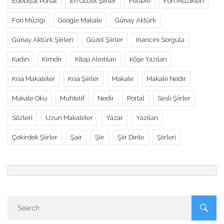
Edebiyat Portal
En Güzel Şiirler
Felsefe
Fon Müzikleri
Fon Müziği
Google Makale
Günay Aktürk
Günay Aktürk Şiirleri
Güzel Şiirler
Inancını Sorgula
Kadın
Kimdir
Kitap Alıntıları
Köşe Yazıları
Kısa Makaleler
Kısa Şiirler
Makale
Makale Nedir
Makale Oku
Muhtelif
Nedir
Portal
Sesli Şiirler
Sözleri
Uzun Makaleler
Yazar
Yazıları
Çekirdek Şiirler
Şair
Şiir
Şiir Dinle
Şiirleri