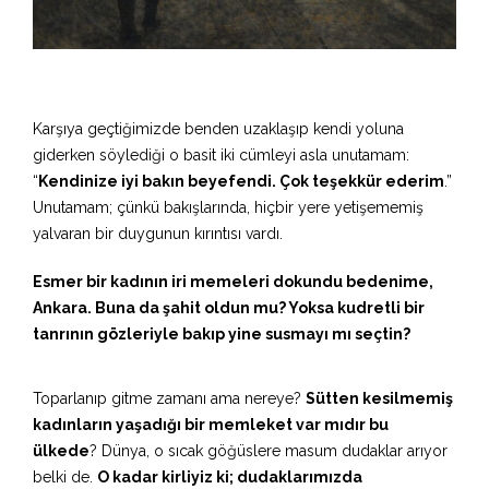
Karşıya geçtiğimizde benden uzaklaşıp kendi yoluna
giderken söylediği o basit iki cümleyi asla unutamam:
“
Kendinize iyi bakın beyefendi. Çok teşekkür ederim
.”
Unutamam; çünkü bakışlarında, hiçbir yere yetişememiş
yalvaran bir duygunun kırıntısı vardı.
Esmer bir kadının iri memeleri dokundu bedenime,
Ankara. Buna da şahit oldun mu? Yoksa kudretli bir
tanrının gözleriyle bakıp yine susmayı mı seçtin?
Toparlanıp gitme zamanı ama nereye?
Sütten kesilmemiş
kadınların yaşadığı bir memleket var mıdır bu
ülkede
? Dünya, o sıcak göğüslere masum dudaklar arıyor
belki de.
O kadar kirliyiz ki; dudaklarımızda