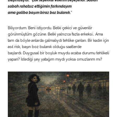
başındaydı.
“
Çok teşekkür ederim beyefendi. Sabah
sabah rahatsız ettiğimin farkındayım
ama galiba başım biraz boz bulanık.
”
Biliyordum. Beni istiyordu. Belki çekici ve güvenilir
görünmüştüm gözüne. Belki
yalnızca
fazla erkeksi…
Ama
tam da böyle anlarda çalmalıydı tehlike çanları. Bir kadın için
asıl risk, başın boz bulanık olduğu saatlerde
başlardı.
Duygusal bir boşluk muydu acaba durumu tehlikeli
yapan? İstediği şey yatağım mıydı yoksa omuzlarım
mı?