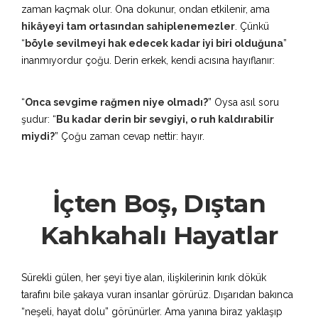
zaman kaçmak olur. Ona dokunur, ondan etkilenir, ama
hikâyeyi tam ortasından sahiplenemezler
. Çünkü
“
böyle sevilmeyi hak edecek kadar iyi biri olduğuna
”
inanmıyordur çoğu. Derin erkek, kendi acısına hayıflanır:
“
Onca sevgime rağmen niye olmadı?
” Oysa asıl soru
şudur: “
Bu kadar derin bir sevgiyi, o ruh kaldırabilir
miydi?
” Çoğu zaman cevap nettir: hayır.
İçten Boş, Dıştan
Kahkahalı Hayatlar
Sürekli gülen, her şeyi tiye alan, ilişkilerinin kırık dökük
tarafını bile şakaya vuran insanlar görürüz. Dışarıdan bakınca
“neşeli, hayat dolu” görünürler. Ama yanına biraz yaklaşıp