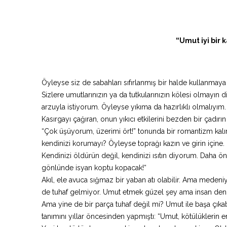
“Umut iyi bir 
Öyleyse siz de sabahları sıfırlanmış bir halde kullanmaya 
Sizlere umutlarınızın ya da tutkularınızın kölesi olmayın 
arzuyla istiyorum. Öyleyse yıkıma da hazırlıklı olmalıyım.
Kasırgayı çağıran, onun yıkıcı etkilerini bezden bir çadırın 
“Çok üşüyorum, üzerimi ört!” tonunda bir romantizm kalır 
kendinizi korumayı? Öyleyse toprağı kazın ve girin içine.
Kendinizi öldürün değil, kendinizi ısıtın diyorum. Daha ön
gönlünde isyan koptu kopacak!“
Akıl, ele avuca sığmaz bir yaban atı olabilir. Ama medeniy
de tuhaf gelmiyor. Umut etmek güzel şey ama insan denize
Ama yine de bir parça tuhaf değil mi? Umut ile başa çıkab
tanımını yıllar öncesinden yapmıştı: “Umut, kötülüklerin e