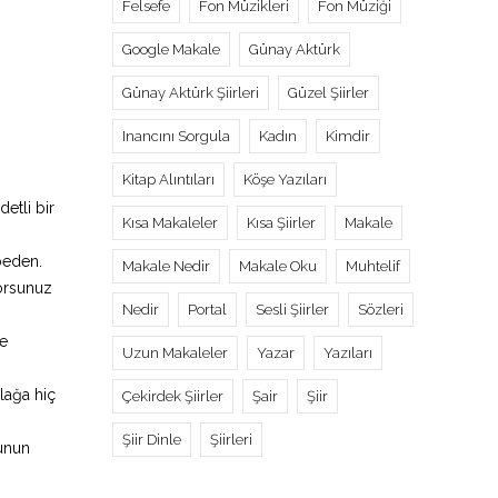
Felsefe
Fon Müzikleri
Fon Müziği
Google Makale
Günay Aktürk
Günay Aktürk Şiirleri
Güzel Şiirler
Inancını Sorgula
Kadın
Kimdir
Kitap Alıntıları
Köşe Yazıları
etli bir
Kısa Makaleler
Kısa Şiirler
Makale
 beden.
Makale Nedir
Makale Oku
Muhtelif
yorsunuz
Nedir
Portal
Sesli Şiirler
Sözleri
Ve
Uzun Makaleler
Yazar
Yazıları
lağa hiç
Çekirdek Şiirler
Şair
Şiir
Şiir Dinle
Şiirleri
bunun