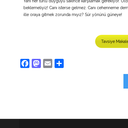
Yani her türlü duyguyu sakince karşılamak gerekiyor. Oldu
beklemeliyiz! Canı isterse gelmez. Canı cehenneme demesi
ille oraya gitmek zorunda mıyız? Sür yönünü güneye!
Tavsiye Makale
Facebook
Mastodon
Email
Share