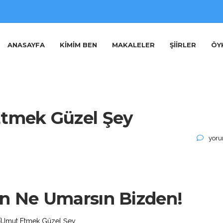
ANASAYFA
KIMIM BEN
MAKALELER
ŞIIRLER
ÖY
tmek Güzel Şey
Umu
yoru
Etme
Güze
Şey
için
n Ne Umarsın Bizden!