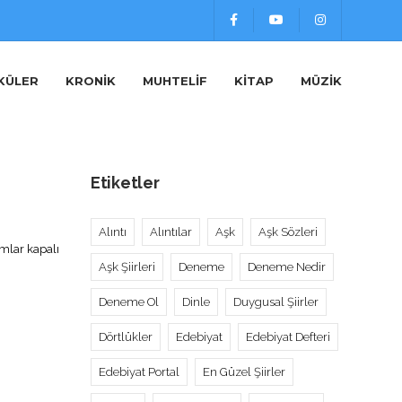
KÜLER
KRONIK
MUHTELIF
KITAP
MÜZIK
Etiketler
Alıntı
Alıntılar
Aşk
Aşk Sözleri
t
mlar kapalı
k
Aşk Şiirleri
Deneme
Deneme Nedir
l
Deneme Ol
Dinle
Duygusal Şiirler
Dörtlükler
Edebiyat
Edebiyat Defteri
Edebiyat Portal
En Güzel Şiirler