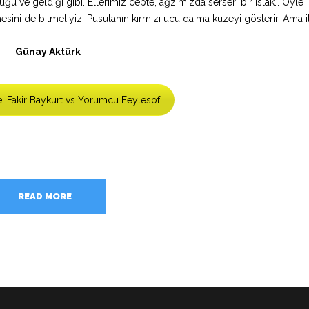
ğu ve geldiği gibi. Ellerimiz cepte, ağzımızda serseri bir ıslak… Öyle
ni de bilmeliyiz. Pusulanın kırmızı ucu daima kuzeyi gösterir. Ama i
Günay Aktürk
: Fakir Baykurt vs Yorumcu Feylesof
READ MORE