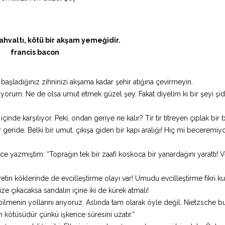
kahvaltı, kötü bir akşam yemeğidir.
francis bacon
başladığınız zihninizi akşama kadar şehir atığına çevirmeyin.
diyorum. Ne de olsa umut etmek güzel şey. Fakat diyelim ki bir şeyi şidd
içinde karşılıyor. Peki, ondan geriye ne kalır? Tir tir titreyen çıplak bir
geride. Belki bir umut, çıkışa giden bir kapı aralığı! Hiç mi beceremi
ce yazmıştım: “Toprağın tek bir zaafı koskoca bir yanardağını yarattı! 
etin köklerinde de evcilleştirme olayı var! Umudu evcilleştirme fikri ku
 çıkacaksa sandalın içine iki de kürek atmalı!
ilmenin yollarını arıyoruz. Aslında tam olarak öyle değil. Nietzsche 
n kötüsüdür çünkü işkence süresini uzatır.“