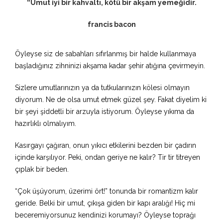
“Umut iyi bir kahvaltı, kötü bir akşam yemeğidir.
francis bacon
Öyleyse siz de sabahları sıfırlanmış bir halde kullanmaya
başladığınız zihninizi akşama kadar şehir atığına çevirmeyin.
Sizlere umutlarınızın ya da tutkularınızın kölesi olmayın
diyorum. Ne de olsa umut etmek güzel şey. Fakat diyelim ki
bir şeyi şiddetli bir arzuyla istiyorum. Öyleyse yıkıma da
hazırlıklı olmalıyım.
Kasırgayı çağıran, onun yıkıcı etkilerini bezden bir çadırın
içinde karşılıyor. Peki, ondan geriye ne kalır? Tir tir titreyen
çıplak bir beden.
“Çok üşüyorum, üzerimi ört!” tonunda bir romantizm kalır
geride. Belki bir umut, çıkışa giden bir kapı aralığı! Hiç mi
beceremiyorsunuz kendinizi korumayı? Öyleyse toprağı