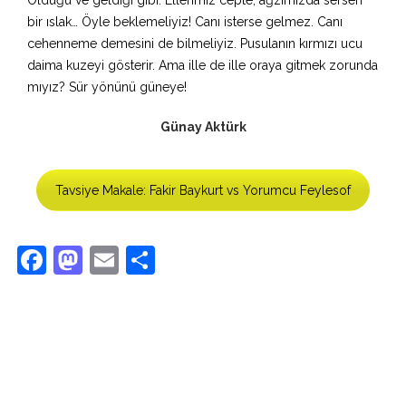
Olduğu ve geldiği gibi. Ellerimiz cepte, ağzımızda serseri
bir ıslak… Öyle beklemeliyiz! Canı isterse gelmez. Canı
cehenneme demesini de bilmeliyiz. Pusulanın kırmızı ucu
daima kuzeyi gösterir. Ama ille de ille oraya gitmek zorunda
mıyız? Sür yönünü güneye!
Günay Aktürk
Tavsiye Makale: Fakir Baykurt vs Yorumcu Feylesof
Facebook
Mastodon
Email
Share