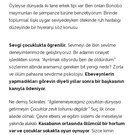
Öyleyse dünyada iki tane erkek tipi var. Ben onları Bonobo
maymunları ile şempanze türüne benzetiyorum. Birinde
toplumsal ilişki uygar seviyedeyken ötekinde ruh hastalığı
düzeyinde bir hiyerarşi söz konusu.
Sevgi çocuklukta öğrenilir.
Sevmeyi de ilkin sevilme
deneyimlerimizde geliştiriyoruz. Bir adamın cinayet
işledikten sonra: “Ayrılmak istiyordu ben de öldürdüm.”
sözlerinin altında aramamız gereken bit yeniği nedir? Zorla
ve ölüm pahasına sevdirme psikolojisi.
Ebeveynlerin
yapmadıkları görevin diyeti yıllar sonra bir başkasının
kanıyla ödeniyor.
Ne demiş Sokrates: “
İlgilenemeyeceğiniz çocukları dünyaya
getirmeyin. Çocuklar zevk tohumu değildir.
” Suç ilk önce
ailede olmalı. Çevre etkeni ve eğitim sistemi de meseleyle
yakında alakalı.
Kasabanın ortasında ölümcül bir hortum
var ve çocuklar sokakta oyun oynuyor
. Sizce kimin