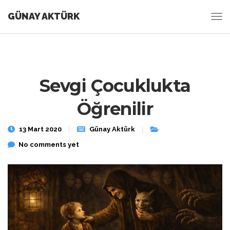
GÜNAY AKTÜRK
Sevgi Çocuklukta
Öğrenilir
13 Mart 2020
Günay Aktürk
No comments yet