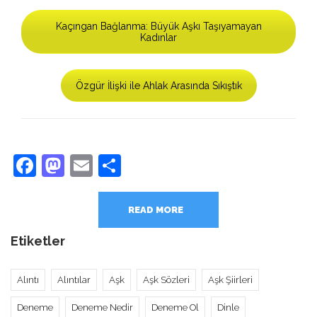
Kaçıngan Bağlanma: Büyük Aşkı Taşıyamayan
Kadınlar
Özgür İlişki ile Ahlak Arasında Sıkıştık
Facebook
Mastodon
Email
Share
READ MORE
Etiketler
Alıntı
Alıntılar
Aşk
Aşk Sözleri
Aşk Şiirleri
Deneme
Deneme Nedir
Deneme Ol
Dinle