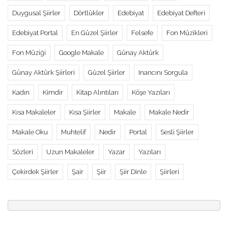
Duygusal Şiirler
Dörtlükler
Edebiyat
Edebiyat Defteri
Edebiyat Portal
En Güzel Şiirler
Felsefe
Fon Müzikleri
Fon Müziği
Google Makale
Günay Aktürk
Günay Aktürk Şiirleri
Güzel Şiirler
Inancını Sorgula
Kadın
Kimdir
Kitap Alıntıları
Köşe Yazıları
Kısa Makaleler
Kısa Şiirler
Makale
Makale Nedir
Makale Oku
Muhtelif
Nedir
Portal
Sesli Şiirler
Sözleri
Uzun Makaleler
Yazar
Yazıları
Çekirdek Şiirler
Şair
Şiir
Şiir Dinle
Şiirleri