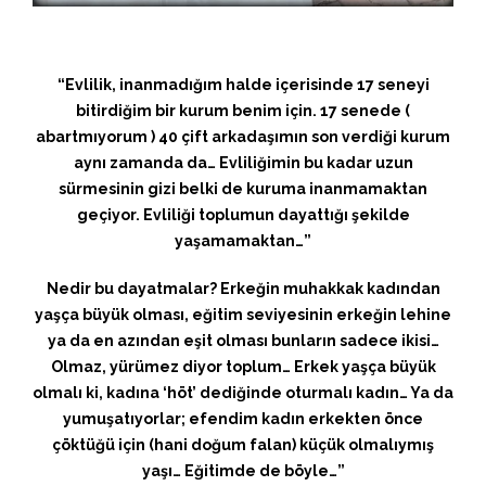
“Evlilik, inanmadığım halde içerisinde 17 seneyi
bitirdiğim bir kurum benim için. 17 senede (
abartmıyorum ) 40 çift arkadaşımın son verdiği kurum
aynı zamanda da… Evliliğimin bu kadar uzun
sürmesinin gizi belki de kuruma inanmamaktan
geçiyor. Evliliği toplumun dayattığı şekilde
yaşamamaktan…”
Nedir bu dayatmalar? Erkeğin muhakkak kadından
yaşça büyük olması, eğitim seviyesinin erkeğin lehine
ya da en azından eşit olması bunların sadece ikisi…
Olmaz, yürümez diyor toplum… Erkek yaşça büyük
olmalı ki, kadına ‘höt’ dediğinde oturmalı kadın… Ya da
yumuşatıyorlar; efendim kadın erkekten önce
çöktüğü için (hani doğum falan) küçük olmalıymış
yaşı… Eğitimde de böyle…”