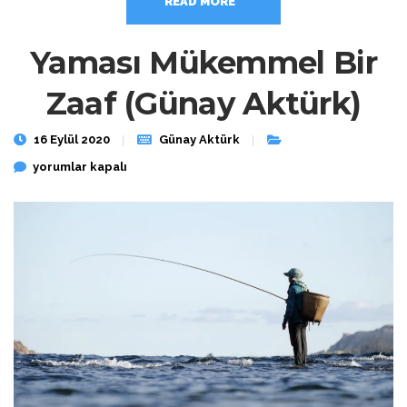
READ MORE
Yaması Mükemmel Bir
Zaaf (Günay Aktürk)
16 Eylül 2020
Günay Aktürk
Yaması Mükemmel Bir Zaaf (Günay Aktürk) için
yorumlar kapalı