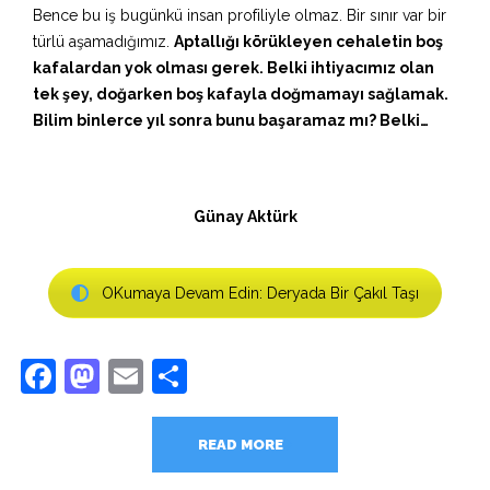
Bence bu iş bugünkü insan profiliyle olmaz. Bir sınır var bir
türlü aşamadığımız.
Aptallığı körükleyen cehaletin boş
kafalardan yok olması gerek. Belki ihtiyacımız olan
tek şey, doğarken boş kafayla doğmamayı sağlamak.
Bilim binlerce yıl sonra bunu başaramaz mı? Belki…
Günay Aktürk
OKumaya Devam Edin: Deryada Bir Çakıl Taşı
Facebook
Mastodon
Email
Share
READ MORE