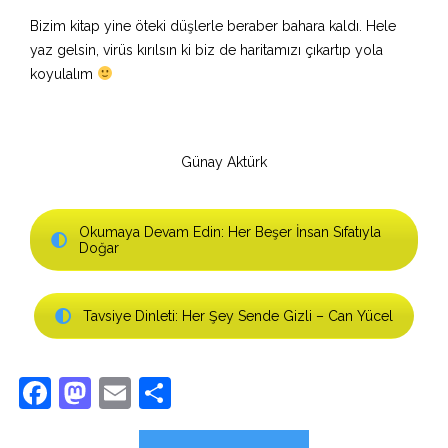
Bizim kitap yine öteki düşlerle beraber bahara kaldı. Hele
yaz gelsin, virüs kırılsın ki biz de haritamızı çıkartıp yola
koyulalım
Günay Aktürk
Okumaya Devam Edin: Her Beşer İnsan Sıfatıyla
Doğar
Tavsiye Dinleti: Her Şey Sende Gizli – Can Yücel
Facebook
Mastodon
Email
Share