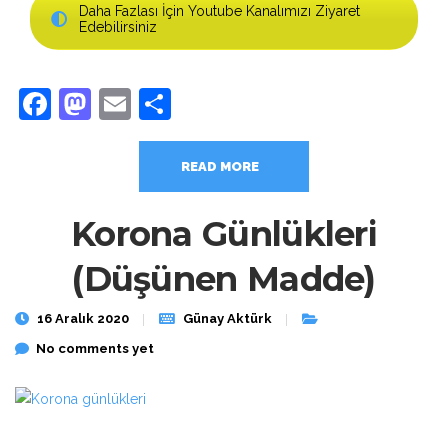
Daha Fazlası İçin Youtube Kanalımızı Ziyaret
Edebilirsiniz
Facebook
Mastodon
Email
Share
READ MORE
Korona Günlükleri
(Düşünen Madde)
16 Aralık 2020
Günay Aktürk
No comments yet