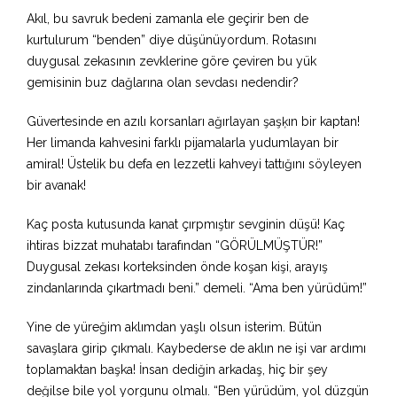
Akıl, bu savruk bedeni zamanla ele geçirir ben de
kurtulurum “benden” diye düşünüyordum. Rotasını
duygusal zekasının zevklerine göre çeviren bu yük
gemisinin buz dağlarına olan sevdası nedendir?
Güvertesinde en azılı korsanları ağırlayan şaşķın bir kaptan!
Her limanda kahvesini farklı pijamalarla yudumlayan bir
amiral! Üstelik bu defa en lezzetli kahveyi tattığını söyleyen
bir avanak!
Kaç posta kutusunda kanat çırpmıştır sevginin düşü! Kaç
ihtiras bizzat muhatabı tarafından “GÖRÜLMÜŞTÜR!”
Duygusal zekası korteksinden önde koşan kişi, arayış
zindanlarında çıkartmadı beni.” demeli. “Ama ben yürüdüm!”
Yine de yüreğim aklımdan yaşlı olsun isterim. Bütün
savaşlara girip çıkmalı. Kaybederse de aklın ne işi var ardımı
toplamaktan başka! İnsan dediğin arkadaş, hiç bir şey
değilse bile yol yorgunu olmalı. “Ben yürüdüm, yol düzgün