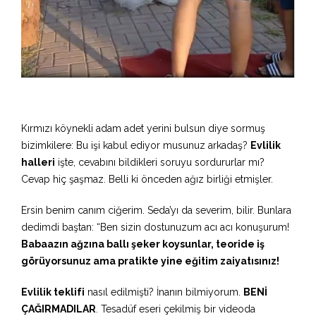
Kırmızı köynekli adam adet yerini bulsun diye sormuş
bizimkilere: Bu işi kabul ediyor musunuz arkadaş?
Evlilik
halleri
işte, cevabını bildikleri soruyu sordururlar mı?
Cevap hiç şaşmaz. Belli ki önceden ağız birliği etmişler.
Ersin benim canım ciğerim. Seda’yı da severim, bilir. Bunlara
dedimdi baştan: “Ben sizin dostunuzum acı acı konuşurum!
Babaazın ağzına ballı şeker koysunlar, teoride iş
görüyorsunuz ama pratikte yine eğitim zaiyatısınız!
Evlilik teklifi
nasıl edilmişti? İnanın bilmiyorum.
BENİ
ÇAĞIRMADILAR
. Tesadüf eseri çekilmiş bir videoda