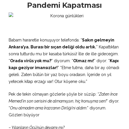
Pandemi Kapatması
Babam hararetle konuşuyor telefonda: “
Sakın gelmeyin
Ankara’ya. Burası bir sıçan deliği oldu artık.
” Kapattıktan
sonra tutturdu mu bir kasaba türküsü! İlle de ille gideceğim.
“
Orada virüs yok mu?
” diyorum: “
Olmaz mı!
” diyor: “
Kapı
kapı geziyor imansızlar!
” “Etme tutma, daha bir ay olmadı
geleli. Zaten bütün bir yaz boyu oradasın. İçeride on yıl
yetecek kitap erzağı var! Otur köşene oku.”
Pek de tekin olmayan gözlerle şöyle bir süzüp: “
Zaten İnce
Memed’in son serisini de almamışsın, hiç konuşma sen!
” diyor.
“
Onu almadım ama İrazcanın Dirliği’ni aldım
.” diyorum.
Gözleri büyüyor
– Yılanların Öcü’nün devamı mı?