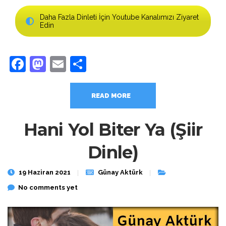
Daha Fazla Dinleti İçin Youtube Kanalımızı Ziyaret
Edin
Facebook
Mastodon
Email
Share
READ MORE
Hani Yol Biter Ya (Şiir
Dinle)
19 Haziran 2021
Günay Aktürk
No comments yet