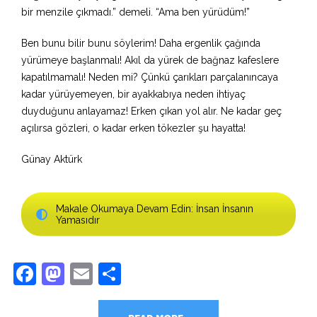
bir menzile çıkmadı.” demeli. “Ama ben yürüdüm!”
Ben bunu bilir bunu söylerim! Daha ergenlik çağında
yürümeye başlanmalı! Akıl da yürek de bağnaz kafeslere
kapatılmamalı! Neden mi? Çünkü çarıkları parçalanıncaya
kadar yürüyemeyen, bir ayakkabıya neden ihtiyaç
duyduğunu anlayamaz! Erken çıkan yol alır. Ne kadar geç
açılırsa gözleri, o kadar erken tökezler şu hayatta!
Günay Aktürk
Makale Okumaya Devam Edin: İnsan İnsanın
Yamasıdır
Facebook
Mastodon
Email
Share