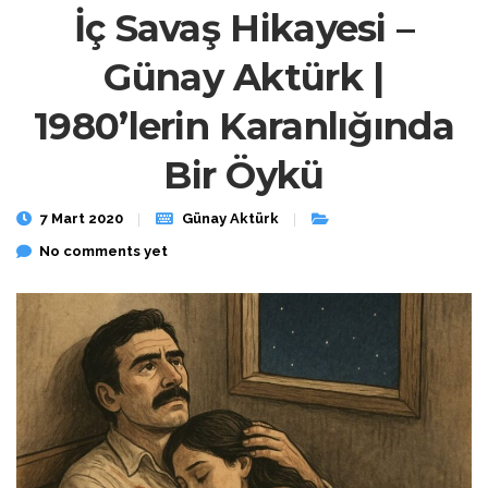
İç Savaş Hikayesi –
Günay Aktürk |
1980’lerin Karanlığında
Bir Öykü
7 Mart 2020
Günay Aktürk
No comments yet