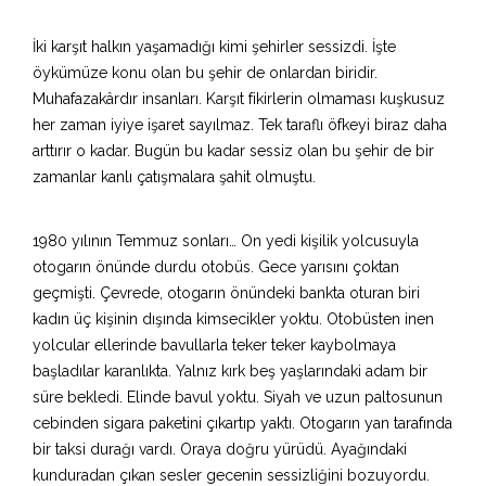
İki karşıt halkın yaşamadığı kimi şehirler sessizdi. İşte
öykümüze konu olan bu şehir de onlardan biridir.
Muhafazakârdır insanları. Karşıt fikirlerin olmaması kuşkusuz
her zaman iyiye işaret sayılmaz. Tek taraflı öfkeyi biraz daha
arttırır o kadar. Bugün bu kadar sessiz olan bu şehir de bir
zamanlar kanlı çatışmalara şahit olmuştu.
1980 yılının Temmuz sonları… On yedi kişilik yolcusuyla
otogarın önünde durdu otobüs. Gece yarısını çoktan
geçmişti. Çevrede, otogarın önündeki bankta oturan biri
kadın üç kişinin dışında kimsecikler yoktu. Otobüsten inen
yolcular ellerinde bavullarla teker teker kaybolmaya
başladılar karanlıkta. Yalnız kırk beş yaşlarındaki adam bir
süre bekledi. Elinde bavul yoktu. Siyah ve uzun paltosunun
cebinden sigara paketini çıkartıp yaktı. Otogarın yan tarafında
bir taksi durağı vardı. Oraya doğru yürüdü. Ayağındaki
kunduradan çıkan sesler gecenin sessizliğini bozuyordu.