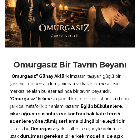
Omurgasız Bir Tavrın Beyanı
“Omurgasız” Günay Aktürk
imzasını taşıyan güçlü bir
şarkıdır. Toplumsal duruş, vicdan ve karakter meselesini
merkezine alan bu eser aslında bir tavrın beyanıdır.
“
Omurgasız
” kelimesi gündelik dilde sıkça kullanılsa da bu
şarkıda metaforik bir anlam kazanır.
Eğilip bükülenlere,
çıkar uğruna susanlara ve konforu hakikate tercih
edenlere yöneltilmiş sert ama bilinçli bir eleştiridir.
Üstelik bu
Omurgasız
şarkı, salt bir eleştiriyle yetinmez;
uzak
durulması gereken bir erkek modelini de açık