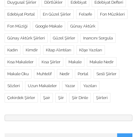
Duygusal Şiirler
Dörtlükler
Edebiyat
Edebiyat Defteri
Edebiyat Portal
En Güzel Şiirler
Felsefe
Fon Müzikleri
Fon Müziği
Google Makale
Günay Aktürk
Günay Aktürk Şiirleri
Güzel Şiirler
Inancını Sorgula
Kadın
Kimdir
Kitap Alıntıları
Köşe Yazıları
Kısa Makaleler
Kısa Şiirler
Makale
Makale Nedir
Makale Oku
Muhtelif
Nedir
Portal
Sesli Şiirler
Sözleri
Uzun Makaleler
Yazar
Yazıları
Çekirdek Şiirler
Şair
Şiir
Şiir Dinle
Şiirleri