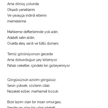
Ama dönüş yolunda
Okşadı yanaklarını
Ve yavaşça indirdi ellerini
memelerine.
Mahkeme defterlerinde yok adın,
Adaleti satın aldın.
Ocakta ateş vardı ve tüttü dumanı.
Temiz görünüyorsun gecede
Ama dokunduğun şey kirleniyor.
Pahalı ceketler, içindeki kiri gizleyemiyor.
Görgüsüzsün azizim görgüsüz.
Sesin yüksek, sözlerin cilalı:
Nezaket ezber, merhamet bozuk.
Bize lazım olan bir insan omurgası,
Sende var olan bir yılan iskeleti.