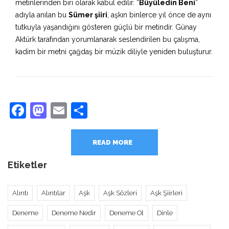
metinlerinden biri olarak kabul edilir. “
Büyüledin Beni
”
adıyla anılan bu
Sümer şiiri
, aşkın binlerce yıl önce de aynı
tutkuyla yaşandığını gösteren güçlü bir metindir. Günay
Aktürk tarafından yorumlanarak seslendirilen bu çalışma,
kadim bir metni çağdaş bir müzik diliyle yeniden buluşturur.
Facebook
Mastodon
Email
Share
READ MORE
Etiketler
Alıntı
Alıntılar
Aşk
Aşk Sözleri
Aşk Şiirleri
Deneme
Deneme Nedir
Deneme Ol
Dinle