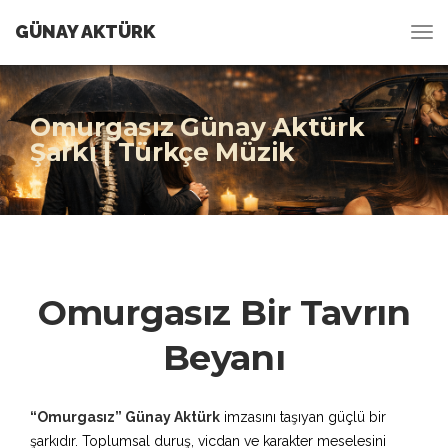
GÜNAY AKTÜRK
Omurgasız Günay Aktürk
Şarkı | Türkçe Müzik
Omurgasız Bir Tavrın
Beyanı
“Omurgasız” Günay Aktürk
imzasını taşıyan güçlü bir
şarkıdır. Toplumsal duruş, vicdan ve karakter meselesini