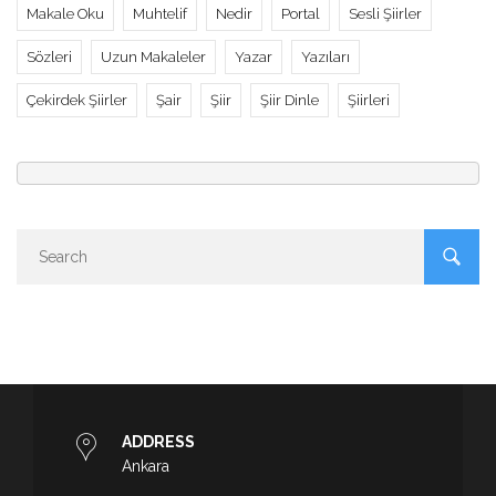
Makale Oku
Muhtelif
Nedir
Portal
Sesli Şiirler
Sözleri
Uzun Makaleler
Yazar
Yazıları
Çekirdek Şiirler
Şair
Şiir
Şiir Dinle
Şiirleri
ADDRESS
Ankara