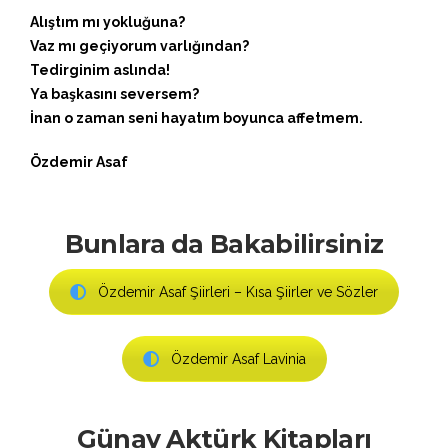
Alıştım mı yokluğuna?
Vaz mı geçiyorum varlığından?
Tedirginim aslında!
Ya başkasını seversem?
İnan o zaman seni hayatım boyunca affetmem.
Özdemir Asaf
Bunlara da Bakabilirsiniz
Özdemir Asaf Şiirleri – Kısa Şiirler ve Sözler
Özdemir Asaf Lavinia
Günay Aktürk Kitapları