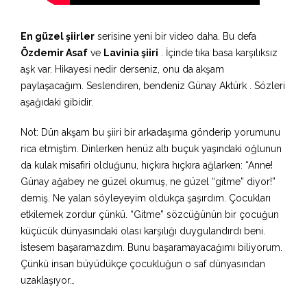
En güzel şiirler
serisine yeni bir video daha. Bu defa
Özdemir Asaf
ve
Lavinia şiiri
. İçinde tıka basa karşılıksız
aşk var. Hikayesi nedir derseniz, onu da akşam
paylaşacağım. Seslendiren, bendeniz Günay Aktürk . Sözleri
aşağıdaki gibidir.
Not: Dün akşam bu şiiri bir arkadaşıma gönderip yorumunu
rica etmiştim. Dinlerken henüz altı buçuk yaşındaki oğlunun
da kulak misafiri olduğunu, hıçkıra hıçkıra ağlarken: “Anne!
Günay ağabey ne güzel okumuş, ne güzel “gitme” diyor!”
demiş. Ne yalan söyleyeyim oldukça şaşırdım. Çocukları
etkilemek zordur çünkü. “Gitme” sözcüğünün bir çocuğun
küçücük dünyasındaki olası karşılığı duygulandırdı beni.
İstesem başaramazdım. Bunu başaramayacağımı biliyorum.
Çünkü insan büyüdükçe çocukluğun o saf dünyasından
uzaklaşıyor…