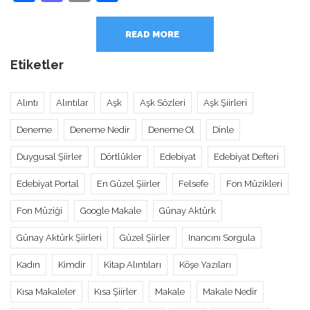
READ MORE
Etiketler
Alıntı
Alıntılar
Aşk
Aşk Sözleri
Aşk Şiirleri
Deneme
Deneme Nedir
Deneme Ol
Dinle
Duygusal Şiirler
Dörtlükler
Edebiyat
Edebiyat Defteri
Edebiyat Portal
En Güzel Şiirler
Felsefe
Fon Müzikleri
Fon Müziği
Google Makale
Günay Aktürk
Günay Aktürk Şiirleri
Güzel Şiirler
Inancını Sorgula
Kadın
Kimdir
Kitap Alıntıları
Köşe Yazıları
Kısa Makaleler
Kısa Şiirler
Makale
Makale Nedir