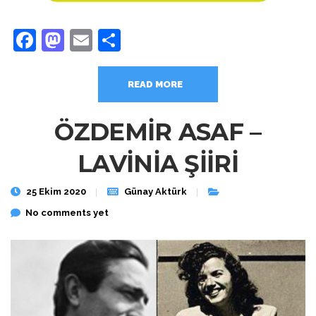
Facebook
Mastodon
Email
Share
READ MORE
ÖZDEMİR ASAF –
LAVİNİA ŞİİRİ
25 Ekim 2020
Günay Aktürk
No comments yet