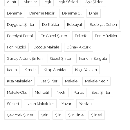
Alıntı
Alıntılar
Aşk
Aşk Sözleri
Aşk Şiirleri
Deneme
Deneme Nedir
Deneme Ol
Dinle
Duygusal Şiirler
Dörtlükler
Edebiyat
Edebiyat Defteri
Edebiyat Portal
En Güzel Şiirler
Felsefe
Fon Müzikleri
Fon Müziği
Google Makale
Günay Aktürk
Günay Aktürk Şiirleri
Güzel Şiirler
Inancını Sorgula
Kadın
Kimdir
Kitap Alıntıları
Köşe Yazıları
Kısa Makaleler
Kısa Şiirler
Makale
Makale Nedir
Makale Oku
Muhtelif
Nedir
Portal
Sesli Şiirler
Sözleri
Uzun Makaleler
Yazar
Yazıları
Çekirdek Şiirler
Şair
Şiir
Şiir Dinle
Şiirleri