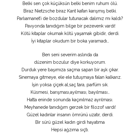
Belki sen çok küçüksün belki benim ruhum ölü.
Biraz Nietzsche biraz Kant kafan karışmış belki.
Parlıamanet’i de bozdular tutunacak dalımız mı kaldı?
Pavyonda tanıdığım bilge bir pezevenk vardı!
Kötü kitaplar okumak kötü yaşamak gibidir, derdi.
İyi kitaplar okudum bir boka yaramadı…
Ben seni severim aslında da
düzenim bozulur diye korkuyorum.
Durduk yere başımıza saçma sapan bir aşk çıkar.
Sinemaya gitmeye, ele ele tutuşmaya falan kalkarız.
İşin yoksa çiçek al,saç tara, parfüm sık.
Küsmesi, barışması,ayılması, bayılması…
Hatta eninde sonunda kaçınılmaz ayrılması.
Meyhanede tanıdığım gerzek bir filozof vardı!
Güzel kadınlar insanın ömrünü uzatır, derdi.
Bir sürü güzel kadın girdi hayatıma
Hepsi ağzıma sıçtı.