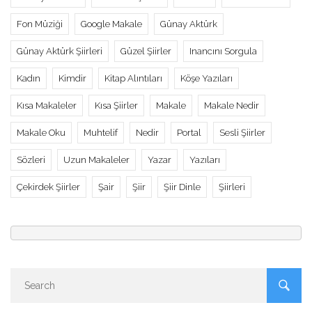
Fon Müziği
Google Makale
Günay Aktürk
Günay Aktürk Şiirleri
Güzel Şiirler
Inancını Sorgula
Kadın
Kimdir
Kitap Alıntıları
Köşe Yazıları
Kısa Makaleler
Kısa Şiirler
Makale
Makale Nedir
Makale Oku
Muhtelif
Nedir
Portal
Sesli Şiirler
Sözleri
Uzun Makaleler
Yazar
Yazıları
Çekirdek Şiirler
Şair
Şiir
Şiir Dinle
Şiirleri