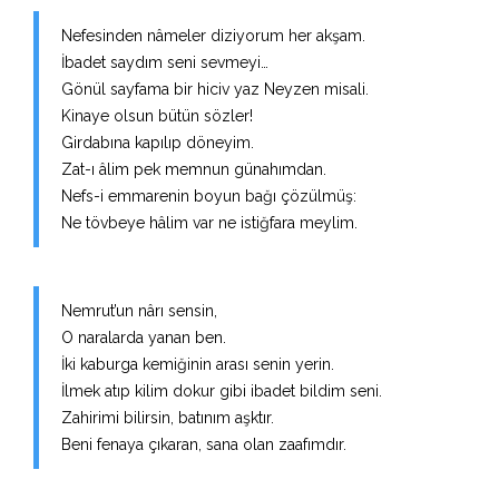
Nefesinden nâmeler diziyorum her akşam.
İbadet saydım seni sevmeyi…
Gönül sayfama bir hiciv yaz Neyzen misali.
Kinaye olsun bütün sözler!
Girdabına kapılıp döneyim.
Zat-ı âlim pek memnun günahımdan.
Nefs-i emmarenin boyun bağı çözülmüş:
Ne tövbeye hâlim var ne istiğfara meylim.
Nemrut’un nârı sensin,
O naralarda yanan ben.
İki kaburga kemiğinin arası senin yerin.
İlmek atıp kilim dokur gibi ibadet bildim seni.
Zahirimi bilirsin, batınım aşktır.
Beni fenaya çıkaran, sana olan zaafımdır.