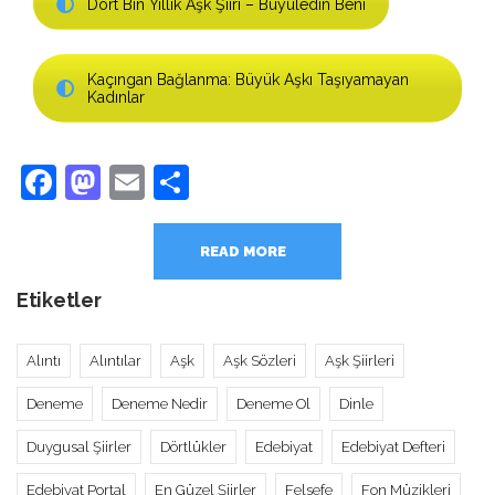
Dört Bin Yıllık Aşk Şiiri – Büyüledin Beni
Kaçıngan Bağlanma: Büyük Aşkı Taşıyamayan
Kadınlar
Facebook
Mastodon
Email
Share
READ MORE
Etiketler
Alıntı
Alıntılar
Aşk
Aşk Sözleri
Aşk Şiirleri
Deneme
Deneme Nedir
Deneme Ol
Dinle
Duygusal Şiirler
Dörtlükler
Edebiyat
Edebiyat Defteri
Edebiyat Portal
En Güzel Şiirler
Felsefe
Fon Müzikleri