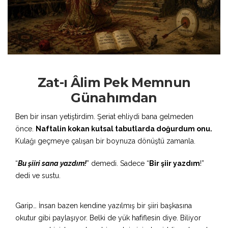
Zat-ı Âlim Pek Memnun
Günahımdan
Ben bir insan yetiştirdim. Şeriat ehliydi bana gelmeden
önce.
Naftalin kokan kutsal tabutlarda doğurdum onu.
Kulağı geçmeye çalışan bir boynuza dönüştü zamanla.
“
Bu şiiri sana yazdım!
” demedi. Sadece “
Bir şiir yazdım
!”
dedi ve sustu.
Garip… İnsan bazen kendine yazılmış bir şiiri başkasına
okutur gibi paylaşıyor. Belki de yük hafiflesin diye. Biliyor