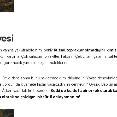
esi
n yanına yakıştırabildin mi beni?
Kutsal topraklar olmadığını ikimiz
 karşıma. Çok cahildim o vakitler, haklısın. Çekici tanrıçalarının saht
e de göremedik yardıma koşan meleklerini…
n
. Belki daha sonra bunu hak etmediğimi düşündün. Yoksa deneyimle
ğine yordun da kıyamete kadar yasakladın mı cennetini? Oysaki Babil’in 
ir Âdem yaratılabilirdi benden!
Belki de bu defa bir erkek olarak 
olarak ne çaldığını bir türlü anlayamadım!