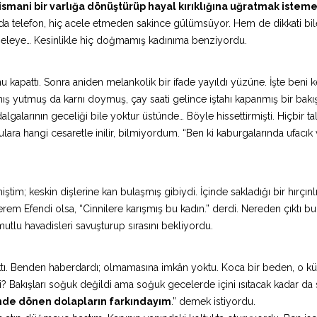
smani bir varlığa dönüştürüp hayal kırıklığına uğratmak istem
nda telefon, hiç acele etmeden sakince gülümsüyor. Hem de dikkati bil
seleye… Kesinlikle hiç doğmamış kadınıma benziyordu.
u kapattı. Sonra aniden melankolik bir ifade yayıldı yüzüne. İşte beni 
ış yutmuş da karnı doymuş, çay saati gelince iştahı kapanmış bir bakış
dalgalarının geceliği bile yoktur üstünde… Böyle hissettirmişti. Hiçbir ta
lara hangi cesaretle inilir, bilmiyordum. “Ben ki kaburgalarında ufacık
m; keskin dişlerine kan bulaşmış gibiydi. İçinde sakladığı bir hırçınlı
terem Efendi olsa, “Cinnilere karışmış bu kadın.” derdi. Nereden çıktı bu
tlu havadisleri savuşturup sırasını bekliyordu.
aktı. Benden haberdardı; olmamasına imkân yoktu. Koca bir beden, o k
i? Bakışları soğuk değildi ama soğuk gecelerde içini ısıtacak kadar da 
nde dönen dolapların farkındayım
.” demek istiyordu.