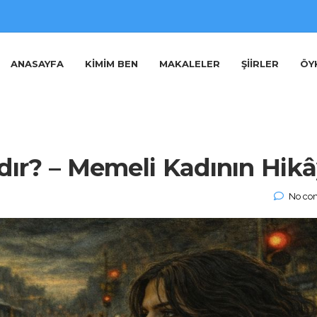
ANASAYFA
KIMIM BEN
MAKALELER
ŞIIRLER
ÖY
rdır? – Memeli Kadının Hikâ
No co