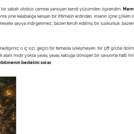
l, bir sabah otobüs camına yansıyan kendi yüzümden öğrendim.
Meme
onra yine kalabalığa karışan bir ihtimalin ardından, insanın içine çöken o
esele sayıya indirgenmez; bazen tercih edilmiş bir suskunluk, bazen
dığımız o iç sızı; geçici bir temasla iyileşmeyen, bir çift gözle dolm
ük alanı mıdır yoksa yavaş yavaş kabuğa dönüşen bir savunma hattı m
bilmenin bedelini sorar
.