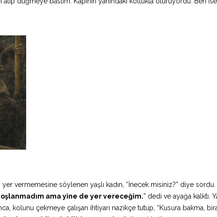
m atıp düğmeye bastım. Kapının yanındaki koltukta oturuyordu. Ben ise
n yer vermemesine söylenen yaşlı kadın, “İnecek misiniz?” diye sordu.
hoşlanmadım ama yine de yer vereceğim.
” dedi ve ayağa kalktı. Y
ca, kolunu çekmeye çalışan ihtiyarı nazikçe tutup, “Kusura bakma, bi