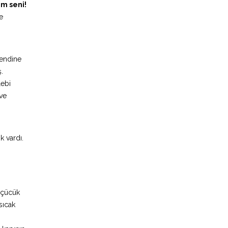
em seni!
e
kendine
.
lebi
 ve
k vardı.
üçücük
sıcak