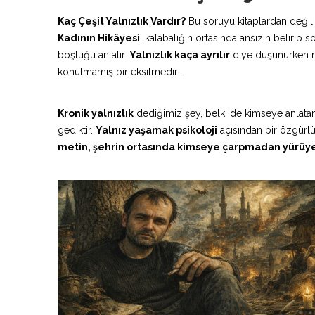
Kaç Çeşit Yalnızlık Vardır?
Bu soruyu kitaplardan deği
Kadının Hikâyesi
, kalabalığın ortasında ansızın belirip s
boşluğu anlatır.
Yalnızlık kaça ayrılır
diye düşünürken m
konulmamış bir eksilmedir…
Kronik yalnızlık
dediğimiz şey, belki de kimseye anlatama
gediktir.
Yalnız yaşamak psikoloji
açısından bir özgürl
metin, şehrin ortasında kimseye çarpmadan yürüye