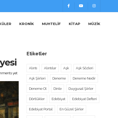
KÜLER
KRONIK
MUHTELIF
KITAP
MÜZIK
Etiketler
yesi
Alıntı
Alıntılar
Aşk
Aşk Sözleri
mments yet
Aşk Şiirleri
Deneme
Deneme Nedir
Deneme Ol
Dinle
Duygusal Şiirler
Dörtlükler
Edebiyat
Edebiyat Defteri
Edebiyat Portal
En Güzel Şiirler