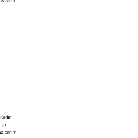
 kapının
 Kadın,
aşlı
raz canım