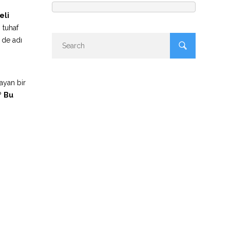
li
 tuhaf
 de adı
ayan bir
ı?
Bu