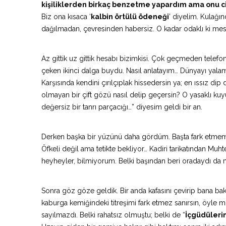
kişiliklerden birkaç benzetme yapardım ama onu ci
Biz ona kısaca ‘
kalbin örtülü ödeneği
’ diyelim. Kulağı
dağılmadan, çevresinden habersiz. O kadar odaklı ki me
Az gittik uz gittik hesabı bizimkisi. Çok geçmeden telefon
çeken ikinci dalga buydu. Nasıl anlatayım… Dünyayı yalam
Karşısında kendini çırılçıplak hissedersin ya; en ıssız dip 
olmayan bir çift gözü nasıl delip geçersin? O yasaklı kuyu
değersiz bir tanrı parçacığı…” diyesim geldi bir an.
Derken başka bir yüzünü daha gördüm. Başta fark etmemişti
Öfkeli değil ama tetikte bekliyor… Kadiri tarikatından Muh
heyheyler, bilmiyorum. Belki başından beri oradaydı da mu
Sonra göz göze geldik. Bir anda kafasını çevirip bana b
kaburga kemiğindeki titreşimi fark etmez sanırsın, öyle m
sayılmazdı. Belki rahatsız olmuştu; belki de “
İçgüdüleri