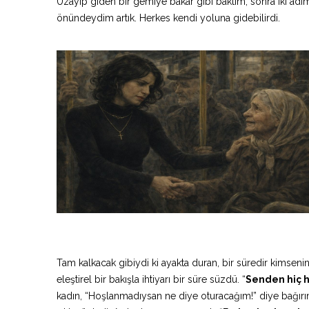
Uzayıp giden bir gemiye bakar gibi baktım; sonra iki adı
önündeydim artık. Herkes kendi yoluna gidebilirdi.
Tam kalkacak gibiydi ki ayakta duran, bir süredir kimseni
eleştirel bir bakışla ihtiyarı bir süre süzdü. “
Senden hiç 
kadın, “Hoşlanmadıysan ne diye oturacağım!” diye bağırın