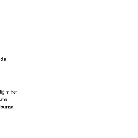
 de
e
diğim her
asma
kaburga