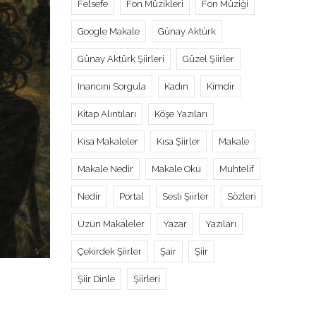
Felsefe
Fon Müzikleri
Fon Müziği
Google Makale
Günay Aktürk
Günay Aktürk Şiirleri
Güzel Şiirler
Inancını Sorgula
Kadın
Kimdir
Kitap Alıntıları
Köşe Yazıları
Kısa Makaleler
Kısa Şiirler
Makale
Makale Nedir
Makale Oku
Muhtelif
Nedir
Portal
Sesli Şiirler
Sözleri
Uzun Makaleler
Yazar
Yazıları
Çekirdek Şiirler
Şair
Şiir
Şiir Dinle
Şiirleri