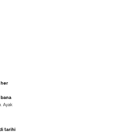
 her
 bana
n. Ayak
i tarihi