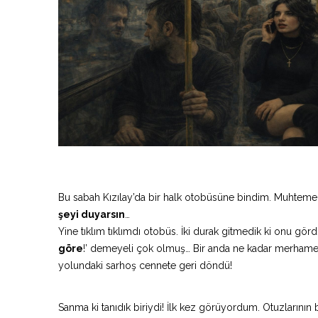
Bu sabah Kızılay’da bir halk otobüsüne bindim. Muhtemel
şeyi duyarsın
…
Yine tıklım tıklımdı otobüs. İki durak gitmedik ki onu gör
göre
!’ demeyeli çok olmuş… Bir anda ne kadar merhametl
yolundaki sarhoş cennete geri döndü!
Sanma ki tanıdık biriydi! İlk kez görüyordum. Otuzlarının