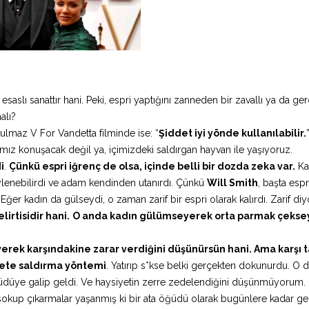
aslı sanattır hani. Peki, espri yaptığını zanneden bir zavallı ya da ge
alı?
tulmaz V For Vandetta filminde ise: “
Şiddet iyi yönde kullanılabilir.
ımız konuşacak değil ya, içimizdeki saldırgan hayvan ile yaşıyoruz.
i
.
Çünkü espri iğrenç de olsa, içinde belli bir dozda zeka var.
Kar
ylenebilirdi ve adam kendinden utanırdı. Çünkü
Will Smith
, başta esp
er kadın da gülseydi, o zaman zarif bir espri olarak kalırdı. Zarif di
irtisidir hani.
O anda kadın gülümseyerek orta parmak çeksey
rek karşındakine zarar verdiğini düşünürsün hani. Ama karşı 
siyete saldırma yöntemi
. Yatırıp s*kse belki gerçekten dokunurdu. O d
güdüye galip geldi. Ve haysiyetin zerre zedelendiğini düşünmüyorum.
 sokup çıkarmalar yaşanmış ki bir ata öğüdü olarak bugünlere kadar ge