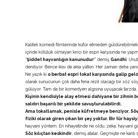
Kaliteli komedi filmlerinde küfür etmeden güldürebilmek es
içinde kötülük olmayan kırıcı bir espri karşısında ne yapm
“
Şiddet hayvanlığın kanunudur
!” demiş
Gandhi
. Unu
deniliyor. Bence ikisi de akla yatkın. Her zaman deha yan
Ne yazık ki
o berbat espri tokat karşısında galip geld
olarak sunucunun çok daha fena rezil olacağı bir söz sö
gülüyor. Tam da bir komedyen algısına uyuşacak tarzda. Eğ
Kişinin kendisiyle alay etmesi dahiyane bir zihnin bel
saldırı başarılı bir şekilde savuşturulabilirdi.
Ama tokatlamak, penisle küfretmeye benziyor. Söve
fiziki olarak giren çıkan bir şey yoktur. Bir tür hay
hayvani yöntem. En nihayetinde ne oldu, zeka, hayvani 
Söz kılıçtan keskindir
, demiş atalar. Geçmişte ne kanlı