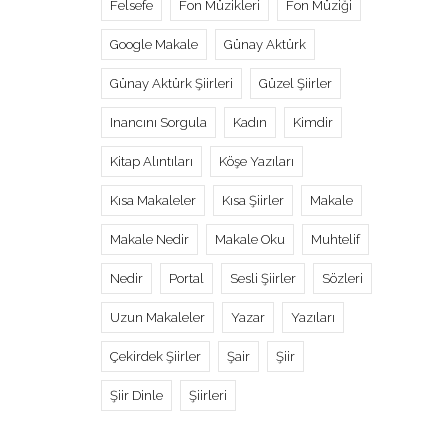
Felsefe
Fon Müzikleri
Fon Müziği
Google Makale
Günay Aktürk
Günay Aktürk Şiirleri
Güzel Şiirler
Inancını Sorgula
Kadın
Kimdir
Kitap Alıntıları
Köşe Yazıları
Kısa Makaleler
Kısa Şiirler
Makale
Makale Nedir
Makale Oku
Muhtelif
Nedir
Portal
Sesli Şiirler
Sözleri
Uzun Makaleler
Yazar
Yazıları
Çekirdek Şiirler
Şair
Şiir
Şiir Dinle
Şiirleri