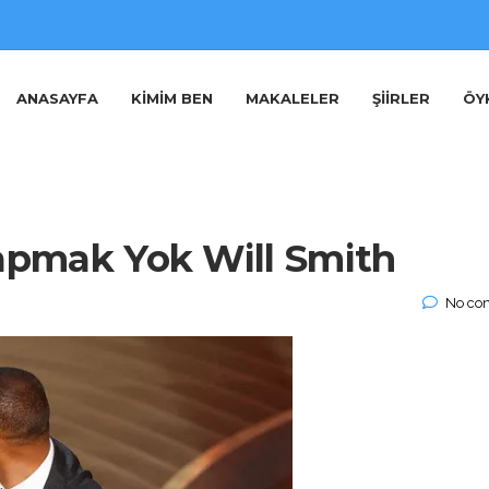
ANASAYFA
KIMIM BEN
MAKALELER
ŞIIRLER
ÖY
Yapmak Yok Will Smith
No co