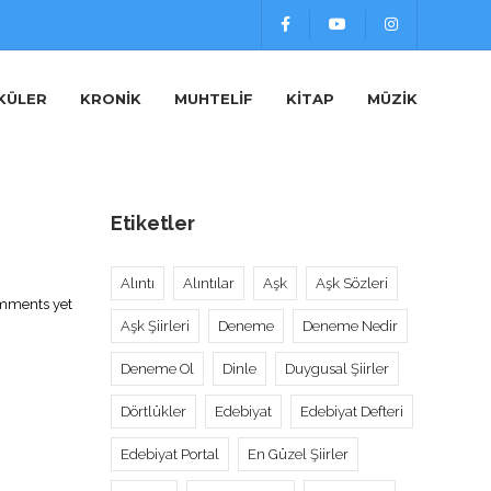
KÜLER
KRONIK
MUHTELIF
KITAP
MÜZIK
Etiketler
Alıntı
Alıntılar
Aşk
Aşk Sözleri
mments yet
Aşk Şiirleri
Deneme
Deneme Nedir
Deneme Ol
Dinle
Duygusal Şiirler
Dörtlükler
Edebiyat
Edebiyat Defteri
Edebiyat Portal
En Güzel Şiirler