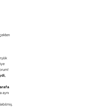
rçekten
”
şılık
riye
yorum!
di,
tarafa
a aynı
lebilmiş.