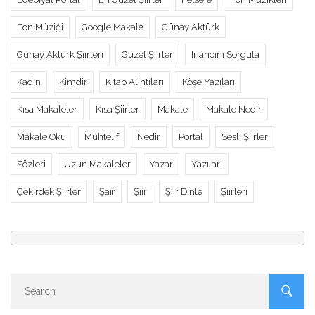
Fon Müziği
Google Makale
Günay Aktürk
Günay Aktürk Şiirleri
Güzel Şiirler
Inancını Sorgula
Kadın
Kimdir
Kitap Alıntıları
Köşe Yazıları
Kısa Makaleler
Kısa Şiirler
Makale
Makale Nedir
Makale Oku
Muhtelif
Nedir
Portal
Sesli Şiirler
Sözleri
Uzun Makaleler
Yazar
Yazıları
Çekirdek Şiirler
Şair
Şiir
Şiir Dinle
Şiirleri