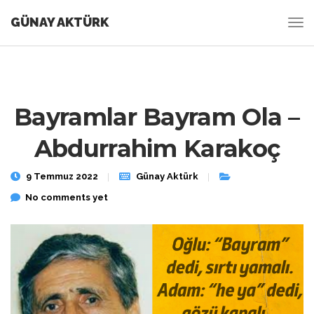
GÜNAY AKTÜRK
Bayramlar Bayram Ola –
Abdurrahim Karakoç
9 Temmuz 2022
Günay Aktürk
No comments yet