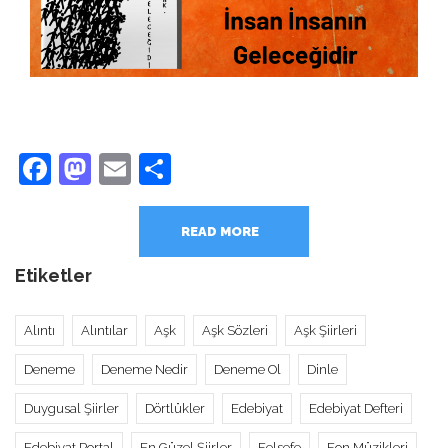
Facebook
Mastodon
Email
Share
READ MORE
Etiketler
Alıntı
Alıntılar
Aşk
Aşk Sözleri
Aşk Şiirleri
Deneme
Deneme Nedir
Deneme Ol
Dinle
Duygusal Şiirler
Dörtlükler
Edebiyat
Edebiyat Defteri
Edebiyat Portal
En Güzel Şiirler
Felsefe
Fon Müzikleri