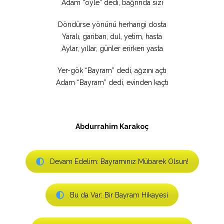
Adam “öyle” dedi, bağrında sızı
Döndürse yönünü herhangi dosta
Yaralı, gariban, dul, yetim, hasta
Aylar, yıllar, günler erirken yasta
Yer-gök “Bayram” dedi, ağzını açtı
Adam “Bayram” dedi, evinden kaçtı
Abdurrahim Karakoç
Devam Edelim: Bayramınız Mübarek Olsun!
Bu da Var: Bir Bayram Hikayesi