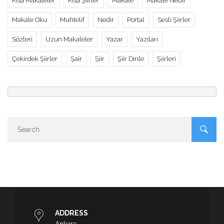
Kısa Makaleler
Kısa Şiirler
Makale
Makale Nedir
Makale Oku
Muhtelif
Nedir
Portal
Sesli Şiirler
Sözleri
Uzun Makaleler
Yazar
Yazıları
Çekirdek Şiirler
Şair
Şiir
Şiir Dinle
Şiirleri
ADDRESS
Ankara