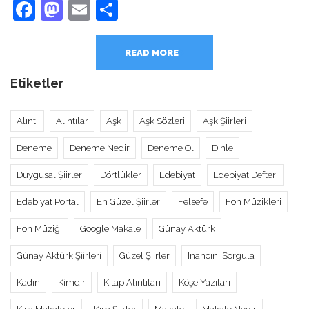
Facebook
Mastodon
Email
Share
READ MORE
Etiketler
Alıntı
Alıntılar
Aşk
Aşk Sözleri
Aşk Şiirleri
Deneme
Deneme Nedir
Deneme Ol
Dinle
Duygusal Şiirler
Dörtlükler
Edebiyat
Edebiyat Defteri
Edebiyat Portal
En Güzel Şiirler
Felsefe
Fon Müzikleri
Fon Müziği
Google Makale
Günay Aktürk
Günay Aktürk Şiirleri
Güzel Şiirler
Inancını Sorgula
Kadın
Kimdir
Kitap Alıntıları
Köşe Yazıları