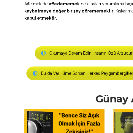
Affetmek de
affedememek
de olayları yorumlama biç
kaybetmeye değer bir şey görememektir
. Kıskanm
kabul etmektir.
Okumaya Devam Edin: İnsanın Özü Arzudur
Bu da Var: Kime Sorsan Herkes Peygambergille
Günay A