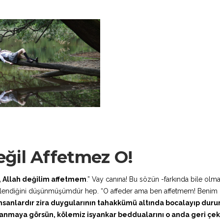
eğil Affetmez O!
 Allah değilim affetmem
.” Vay canına! Bu sözün -farkında bile olm
öylendiğini düşünmüşümdür hep. “O affeder ama ben affetmem! Benim
nsanlardır zira duygularının tahakkümü altında bocalayıp durur
alanmaya görsün, kölemiz isyankar beddualarını o anda geri çek