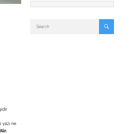
idir
i yazı ne
dür.