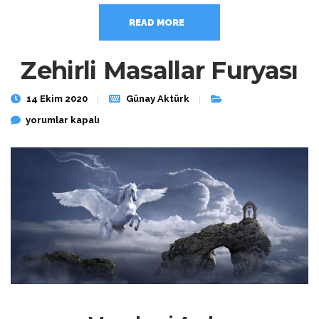
READ MORE
Zehirli Masallar Furyası
14 Ekim 2020
Günay Aktürk
Zehirli Masallar Furyası için
yorumlar kapalı