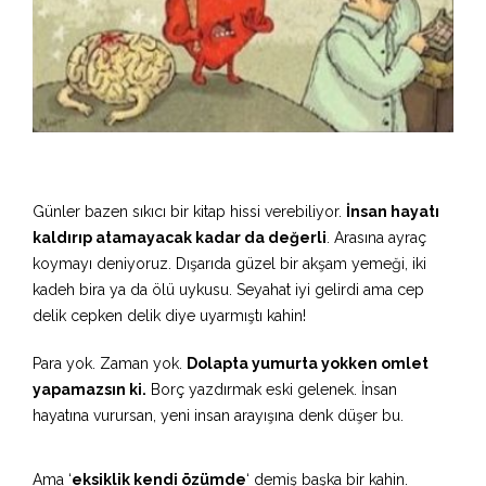
Günler bazen sıkıcı bir kitap hissi verebiliyor.
İnsan hayatı
kaldırıp atamayacak kadar da değerli
. Arasına ayraç
koymayı deniyoruz. Dışarıda güzel bir akşam yemeği, iki
kadeh bira ya da ölü uykusu. Seyahat iyi gelirdi ama cep
delik cepken delik diye uyarmıştı kahin!
Para yok. Zaman yok.
Dolapta yumurta yokken omlet
yapamazsın ki.
Borç yazdırmak eski gelenek. İnsan
hayatına vurursan, yeni insan arayışına denk düşer bu.
Ama ‘
eksiklik kendi özümde
‘ demiş başka bir kahin.