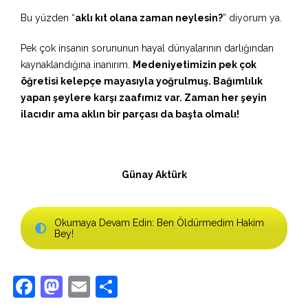
Bu yüzden “
aklı kıt olana zaman neylesin?
” diyorum ya.
Pek çok insanın sorununun hayal dünyalarının darlığından
kaynaklandığına inanırım.
Medeniyetimizin pek çok
öğretisi kelepçe mayasıyla yoğrulmuş. Bağımlılık
yapan şeylere karşı zaafımız var. Zaman her şeyin
ilacıdır ama aklın bir parçası da başta olmalı!
Günay Aktürk
Okumaya Devam Edin: Ben Öldürmedim Hakim
Bey!
Facebook
Mastodon
Email
Share