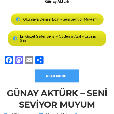
Günay Aktürk
Okumaya Devam Edin - Seni Seviyor Muyum?
En Güzel Şiirler Serisi - Özdemir Asaf - Lavinia
Şiiri
Facebook
Mastodon
Email
Share
READ MORE
GÜNAY AKTÜRK – SENİ
SEVİYOR MUYUM