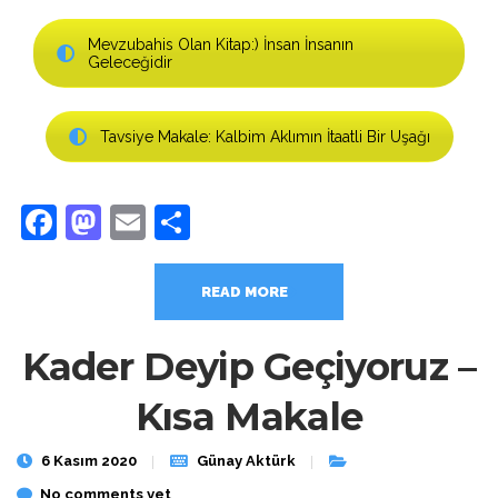
Mevzubahis Olan Kitap:) İnsan İnsanın
Geleceğidir
Tavsiye Makale: Kalbim Aklımın İtaatli Bir Uşağı
Facebook
Mastodon
Email
Share
READ MORE
Kader Deyip Geçiyoruz –
Kısa Makale
6 Kasım 2020
Günay Aktürk
No comments yet