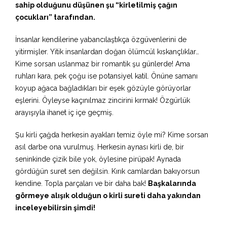
sahip olduğunu düşünen şu “kirletilmiş çağın
çocukları” tarafından.
İnsanlar kendilerine yabancılaştıkça özgüvenlerini de
yitirmişler. Yitik insanlardan doğan ölümcül kıskançlıklar…
Kime sorsan uslanmaz bir romantik şu günlerde! Ama
ruhları kara, pek çoğu ise potansiyel katil. Önüne samanı
koyup ağaca bağladıkları bir eşek gözüyle görüyorlar
eşlerini. Öyleyse kaçınılmaz zincirini kırmak! Özgürlük
arayışıyla ihanet iç içe geçmiş.
Şu kirli çağda herkesin ayakları temiz öyle mi? Kime sorsan
asıl darbe ona vurulmuş. Herkesin aynası kirli de, bir
seninkinde çizik bile yok, öylesine pirüpak! Aynada
gördüğün suret sen değilsin. Kırık camlardan bakıyorsun
kendine. Topla parçaları ve bir daha bak!
Başkalarında
görmeye alışık olduğun o kirli sureti daha yakından
inceleyebilirsin şimdi!