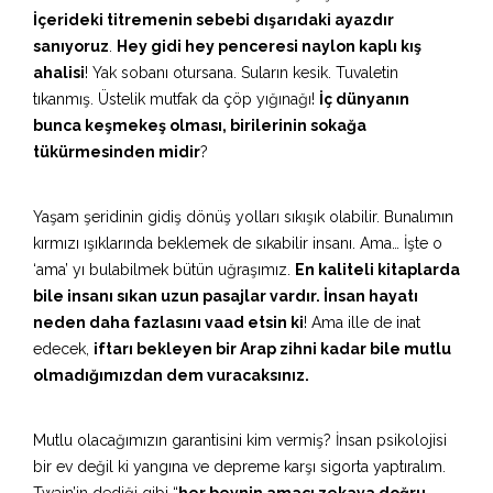
İçerideki titremenin sebebi dışarıdaki ayazdır
sanıyoruz
.
Hey gidi hey penceresi naylon kaplı kış
ahalisi
! Yak sobanı otursana. Suların kesik. Tuvaletin
tıkanmış. Üstelik mutfak da çöp yığınağı!
İç dünyanın
bunca keşmekeş olması, birilerinin sokağa
tükürmesinden midir
?
Yaşam şeridinin gidiş dönüş yolları sıkışık olabilir. Bunalımın
kırmızı ışıklarında beklemek de sıkabilir insanı. Ama… İşte o
‘ama’ yı bulabilmek bütün uğraşımız.
En kaliteli kitaplarda
bile insanı sıkan uzun pasajlar vardır. İnsan hayatı
neden daha fazlasını vaad etsin ki
! Ama ille de inat
edecek,
iftarı bekleyen bir Arap zihni kadar bile mutlu
olmadığımızdan dem vuracaksınız.
Mutlu olacağımızın garantisini kim vermiş? İnsan psikolojisi
bir ev değil ki yangına ve depreme karşı sigorta yaptıralım.
Twain’in dediği gibi “
her beynin amacı zekaya doğru