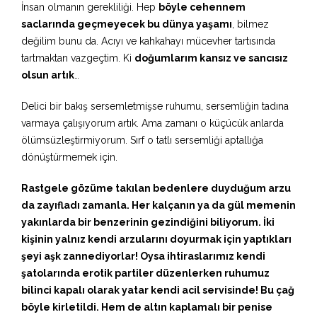
İnsan olmanın gerekliliği. Hep
böyle cehennem
saclarında geçmeyecek bu dünya yaşamı
, bilmez
değilim bunu da. Acıyı ve kahkahayı mücevher tartısında
tartmaktan vazgeçtim. Ki
doğumlarım kansız ve sancısız
olsun artık
…
Delici bir bakış sersemletmişse ruhumu, sersemliğin tadına
varmaya çalışıyorum artık. Ama zamanı o küçücük anlarda
ölümsüzleştirmiyorum. Sırf o tatlı sersemliği aptallığa
dönüştürmemek için.
Rastgele gözüme takılan bedenlere duyduğum arzu
da zayıfladı zamanla. Her kalçanın ya da gül memenin
yakınlarda bir benzerinin gezindiğini biliyorum. İki
kişinin yalnız kendi arzularını doyurmak için yaptıkları
şeyi aşk zannediyorlar! Oysa ihtiraslarımız kendi
şatolarında erotik partiler düzenlerken ruhumuz
bilinci kapalı olarak yatar kendi acil servisinde! Bu çağ
böyle kirletildi. Hem de altın kaplamalı bir penise