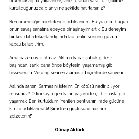
örümcek ağına yakalanmışsanız, oradan yaralı bir şekilde
kurtulduğunuzda o anıyı ne şekilde hatırlarsınız?
Ben örümceğin hamlelerine odaklanırım. Bu yüzden bugün
onun savaş sanatına epeyce bir aşinayım artık. Bu deneyim
bir kez daha tekrarlandığında labirentin sonunu gözüm
kapalı bulabilirim.
Ama bazen öyle olmaz. Aklın o kadar çabuk gider ki
başından, sanki daha önce böylesini yaşamamış gibi
hissedersin. Ve o ağ seni en acımasız biçimlerde sarıverir.
Aslında sarsın. Sarmasını isterim. En kötüsü nedir biliyor
musunuz? O korkuyla geri kalan yaşamı felçli bir hasta gibi
yaşamak! Ben kurtuldum. Yenilen pehlivanın irade gücüne
kimse odaklanmadı! Şimdi en güçlüsüne hazırım
zelzelenin!”
Günay Aktürk