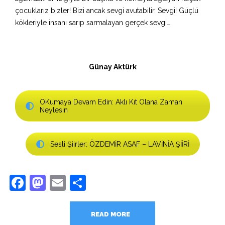
çocuklarız bizler! Bizi ancak sevgi avutabilir. Sevgi! Güçlü
kökleriyle insanı sarıp sarmalayan gerçek sevgi…
Günay Aktürk
OKumaya Devam Edin: Aklı Kıt Olana Zaman
Neylesin
Sesli Şiirler: ÖZDEMİR ASAF – LAVİNİA ŞİİRİ
Facebook
Mastodon
Email
Share
READ MORE