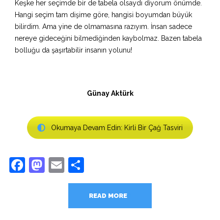
Keşke her seçimde bir de tabela olsaydı diyorum önümde.
Hangi seçim tam dişime göre, hangisi boyumdan büyük
bilirdim. Ama yine de olmamasına razıyım. İnsan sadece
nereye gideceğini bilmediğinden kaybolmaz. Bazen tabela
bolluğu da şaşırtabilir insanın yolunu!
Günay Aktürk
Okumaya Devam Edin: Kirli Bir Çağ Tasviri
Facebook
Mastodon
Email
Share
READ MORE