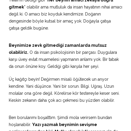
gitmek
” olabilir ama mutluluk da insan hayatının nihai amacı
değil ki. O amacı biz koyduk kendimize. Doğanın
dengesinde böyle kutsal bir amaç yok. Doğayla çatışa
çatışa geldik bugüne.
Beynimize zevk gitmediği zamanlarda mutsuz
olabiliriz.
O da insan psikolojisinin bir parçası. Duygulara
karşı üvey evlat muamelesi yapmanın anlamı yok. Bir tabak
da onun önüne koy. Geldiği gibi karşıla her şeyi.
Üç kağıtçı beyin! Değirmen misali öğütecek un arıyor
kendine. Yani düşünce. Yani bir sorun. Bilgi. Uğraş. Uzun
molalar ona göre değil. Körelirse kör testereyle keser seni.
Keskin zekanın daha çok acı çekmesi bu yüzden olabilir.
Ben borularımı boşalttım. Şimdi mola verirsem bundan
hoşlanabilir.
Yazı yazmak beynimin sevişme