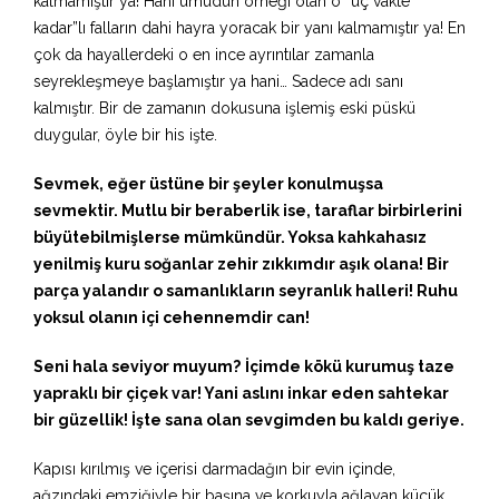
kalmamıştır ya! Hani umudun örneği olan o “üç vakte
kadar”lı falların dahi hayra yoracak bir yanı kalmamıştır ya! En
çok da hayallerdeki o en ince ayrıntılar zamanla
seyrekleşmeye başlamıştır ya hani… Sadece adı sanı
kalmıştır. Bir de zamanın dokusuna işlemiş eski püskü
duygular, öyle bir his işte.
Sevmek, eğer üstüne bir şeyler konulmuşsa
sevmektir. Mutlu bir beraberlik ise, taraflar birbirlerini
büyütebilmişlerse mümkündür. Yoksa kahkahasız
yenilmiş kuru soğanlar zehir zıkkımdır aşık olana! Bir
parça yalandır o samanlıkların seyranlık halleri! Ruhu
yoksul olanın içi cehennemdir can!
Seni hala seviyor muyum?
İçimde kökü kurumuş taze
yapraklı bir çiçek var! Yani aslını inkar eden sahtekar
bir güzellik! İşte sana olan sevgimden bu kaldı geriye.
Kapısı kırılmış ve içerisi darmadağın bir evin içinde,
ağzındaki emziğiyle bir başına ve korkuyla ağlayan küçük