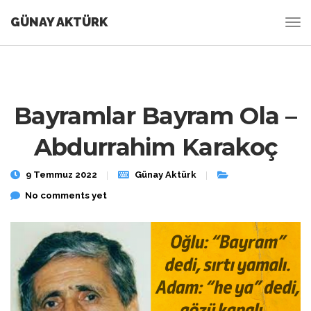
GÜNAY AKTÜRK
Bayramlar Bayram Ola –
Abdurrahim Karakoç
9 Temmuz 2022
Günay Aktürk
No comments yet