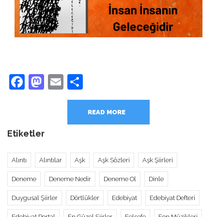
Facebook
Mastodon
Email
Share
READ MORE
Etiketler
Alıntı
Alıntılar
Aşk
Aşk Sözleri
Aşk Şiirleri
Deneme
Deneme Nedir
Deneme Ol
Dinle
Duygusal Şiirler
Dörtlükler
Edebiyat
Edebiyat Defteri
Edebiyat Portal
En Güzel Şiirler
Felsefe
Fon Müzikleri