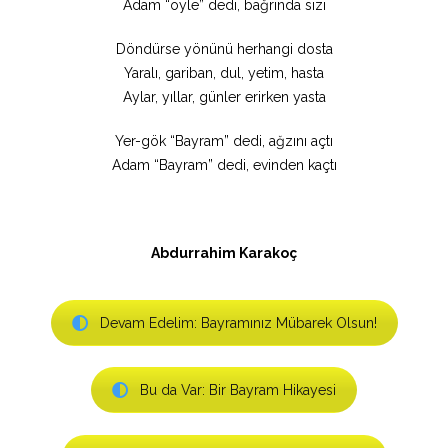
Adam “öyle” dedi, bağrında sızı
Döndürse yönünü herhangi dosta
Yaralı, gariban, dul, yetim, hasta
Aylar, yıllar, günler erirken yasta
Yer-gök “Bayram” dedi, ağzını açtı
Adam “Bayram” dedi, evinden kaçtı
Abdurrahim Karakoç
Devam Edelim: Bayramınız Mübarek Olsun!
Bu da Var: Bir Bayram Hikayesi