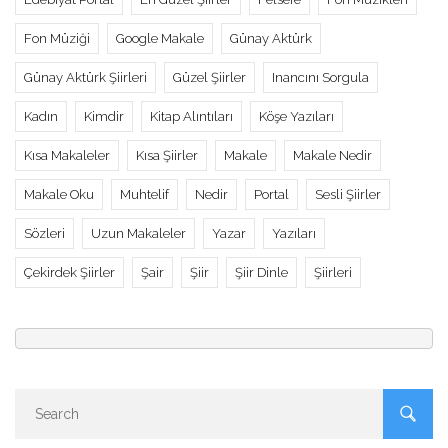
Fon Müziği
Google Makale
Günay Aktürk
Günay Aktürk Şiirleri
Güzel Şiirler
Inancını Sorgula
Kadın
Kimdir
Kitap Alıntıları
Köşe Yazıları
Kısa Makaleler
Kısa Şiirler
Makale
Makale Nedir
Makale Oku
Muhtelif
Nedir
Portal
Sesli Şiirler
Sözleri
Uzun Makaleler
Yazar
Yazıları
Çekirdek Şiirler
Şair
Şiir
Şiir Dinle
Şiirleri