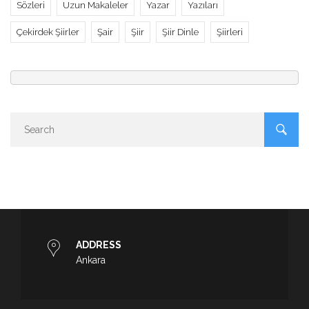
Sözleri
Uzun Makaleler
Yazar
Yazıları
Çekirdek Şiirler
Şair
Şiir
Şiir Dinle
Şiirleri
ADDRESS
Ankara