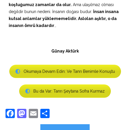
koştuğumuz zamanlar da olur.
Ama ulaşılmaz olması
değildir bunun nedeni. İnsanın doğası budur.
İnsan insana
kutsal anlamlar yüklememelidir. Aslolan aşktır, o da
insanın ömrü kadardır
…
Günay Aktürk
Okumaya Devam Edin: Ve Tanrı Benimle Konuştu
Bu da Var: Tanrı Şeytana Sofra Kurmaz
Facebook
Mastodon
Email
Share