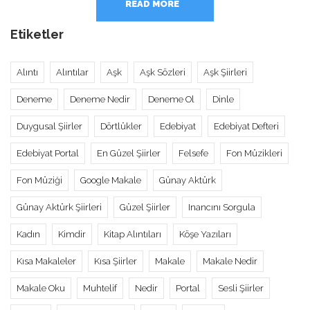
READ MORE
Etiketler
Alıntı
Alıntılar
Aşk
Aşk Sözleri
Aşk Şiirleri
Deneme
Deneme Nedir
Deneme Ol
Dinle
Duygusal Şiirler
Dörtlükler
Edebiyat
Edebiyat Defteri
Edebiyat Portal
En Güzel Şiirler
Felsefe
Fon Müzikleri
Fon Müziği
Google Makale
Günay Aktürk
Günay Aktürk Şiirleri
Güzel Şiirler
Inancını Sorgula
Kadın
Kimdir
Kitap Alıntıları
Köşe Yazıları
Kısa Makaleler
Kısa Şiirler
Makale
Makale Nedir
Makale Oku
Muhtelif
Nedir
Portal
Sesli Şiirler