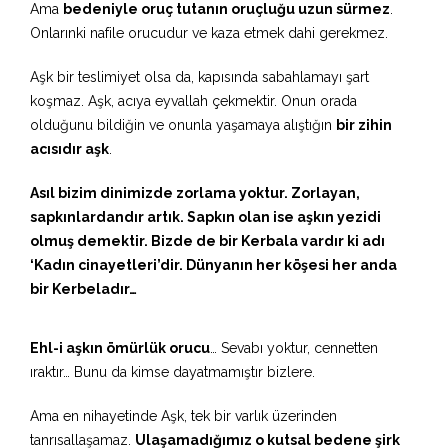
Ama
bedeniyle oruç tutanın oruçluğu uzun sürmez
.
Onlarınki nafile orucudur ve kaza etmek dahi gerekmez.
Aşk bir teslimiyet olsa da, kapısında sabahlamayı şart
koşmaz. Aşk, acıya eyvallah çekmektir. Onun orada
olduğunu bildiğin ve onunla yaşamaya alıştığın
bir zihin
acısıdır aşk
.
Asıl bizim dinimizde zorlama yoktur. Zorlayan,
sapkınlardandır artık. Sapkın olan ise aşkın yezidi
olmuş demektir. Bizde de bir Kerbala vardır ki adı
‘Kadın cinayetleri’dir. Dünyanın her köşesi her anda
bir Kerbeladır…
Ehl-i aşkın ömürlük orucu
… Sevabı yoktur, cennetten
ıraktır… Bunu da kimse dayatmamıştır bizlere.
Ama en nihayetinde Aşk, tek bir varlık üzerinden
tanrısallaşamaz.
Ulaşamadığımız o kutsal bedene şirk