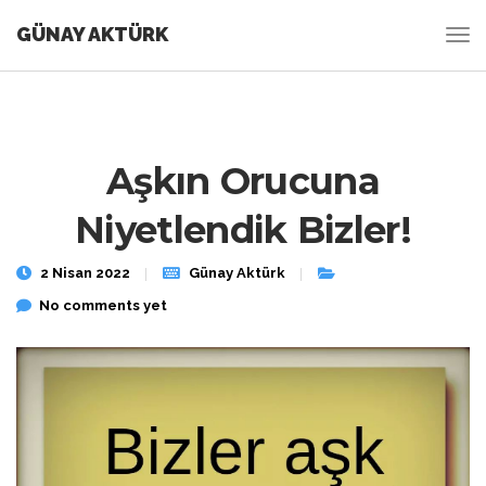
GÜNAY AKTÜRK
Aşkın Orucuna
Niyetlendik Bizler!
2 Nisan 2022
Günay Aktürk
No comments yet