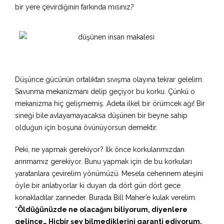
bir yere çevirdiğinin farkında mısınız?
Düşünce gücünün ortalıktan sıvışma olayına tekrar gelelim.
Savunma mekanizmanı delip geçiyor bu korku. Çünkü o
mekanizma hiç gelişmemiş. Adeta ilkel bir örümcek ağı! Bir
sineği bile avlayamayacaksa düşünen bir beyne sahip
olduğun için boşuna övünüyorsun demektir.
Peki, ne yapmak gerekiyor? İlk önce korkularımızdan
arınmamız gerekiyor. Bunu yapmak için de bu korkuları
yaratanlara çevirelim yönümüzü. Mesela cehennem ateşini
öyle bir anlatıyorlar ki duyan da dört gün dört gece
konakladılar zanneder. Burada Bill Maher’e kulak verelim.
“
Öldüğünüzde ne olacağını biliyorum, diyenlere
gelince… Hiçbir şey bilmediklerini garanti ediyorum.