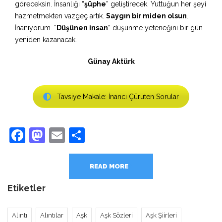
göreceksin. İnsanlığı “
şüphe
” geliştirecek. Yuttuğun her şeyi
hazmetmekten vazgeç artık.
Saygın bir miden olsun
.
İnanıyorum. “
Düşünen insan
” düşünme yeteneğini bir gün
yeniden kazanacak.
Günay Aktürk
Tavsiye Makale: İnancı Çürüten Sorular
Facebook
Mastodon
Email
Share
READ MORE
Etiketler
Alıntı
Alıntılar
Aşk
Aşk Sözleri
Aşk Şiirleri