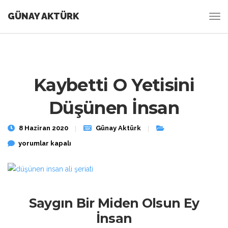
GÜNAY AKTÜRK
Kaybetti O Yetisini
Düşünen İnsan
8 Haziran 2020
Günay Aktürk
Kaybetti O Yetisini Düşünen İnsan için
yorumlar kapalı
Saygın Bir Miden Olsun Ey
İnsan