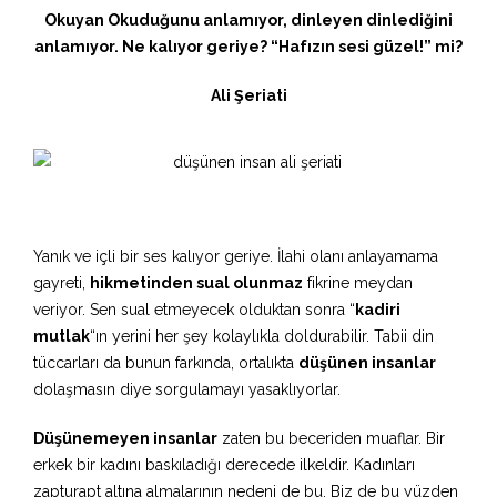
Okuyan Okuduğunu anlamıyor, dinleyen dinlediğini
anlamıyor. Ne kalıyor geriye? “Hafızın sesi güzel!” mi?
Ali Şeriati
Yanık ve içli bir ses kalıyor geriye. İlahi olanı anlayamama
gayreti,
hikmetinden sual olunmaz
fikrine meydan
veriyor. Sen sual etmeyecek olduktan sonra “
kadiri
mutlak
“ın yerini her şey kolaylıkla doldurabilir. Tabii din
tüccarları da bunun farkında, ortalıkta
düşünen insanlar
dolaşmasın diye sorgulamayı yasaklıyorlar.
Düşünemeyen insanlar
zaten bu beceriden muaflar. Bir
erkek bir kadını baskıladığı derecede ilkeldir. Kadınları
zapturapt altına almalarının nedeni de bu. Biz de bu yüzden