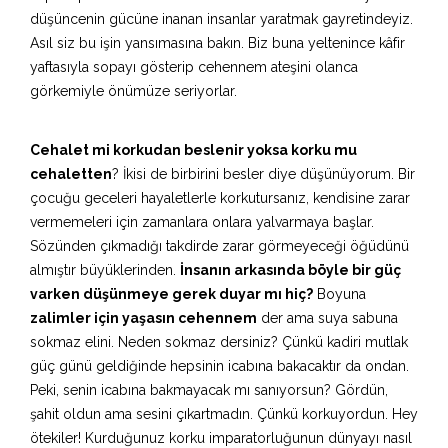
düşüncenin gücüne inanan insanlar yaratmak gayretindeyiz.
Asıl siz bu işin yansımasına bakın. Biz buna yeltenince kâfir
yaftasıyla sopayı gösterip cehennem ateşini olanca
görkemiyle önümüze seriyorlar.
Cehalet mi korkudan beslenir yoksa korku mu
cehaletten
? İkisi de birbirini besler diye düşünüyorum. Bir
çocuğu geceleri hayaletlerle korkutursanız, kendisine zarar
vermemeleri için zamanlara onlara yalvarmaya başlar.
Sözünden çıkmadığı takdirde zarar görmeyeceği öğüdünü
almıştır büyüklerinden.
İnsanın arkasında böyle bir güç
varken düşünmeye gerek duyar mı hiç?
Boyuna
zalimler için yaşasın cehennem
der ama suya sabuna
sokmaz elini. Neden sokmaz dersiniz? Çünkü kadiri mutlak
güç günü geldiğinde hepsinin icabına bakacaktır da ondan.
Peki, senin icabına bakmayacak mı sanıyorsun? Gördün,
şahit oldun ama sesini çıkartmadın. Çünkü korkuyordun. Hey
ötekiler! Kurduğunuz korku imparatorluğunun dünyayı nasıl