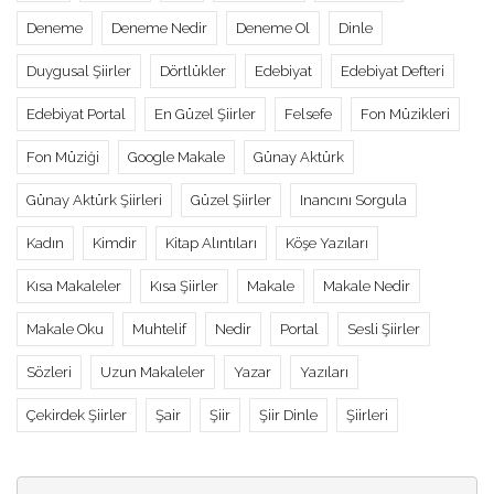
Deneme
Deneme Nedir
Deneme Ol
Dinle
Duygusal Şiirler
Dörtlükler
Edebiyat
Edebiyat Defteri
Edebiyat Portal
En Güzel Şiirler
Felsefe
Fon Müzikleri
Fon Müziği
Google Makale
Günay Aktürk
Günay Aktürk Şiirleri
Güzel Şiirler
Inancını Sorgula
Kadın
Kimdir
Kitap Alıntıları
Köşe Yazıları
Kısa Makaleler
Kısa Şiirler
Makale
Makale Nedir
Makale Oku
Muhtelif
Nedir
Portal
Sesli Şiirler
Sözleri
Uzun Makaleler
Yazar
Yazıları
Çekirdek Şiirler
Şair
Şiir
Şiir Dinle
Şiirleri