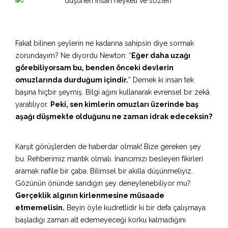
Fakat bilinen şeylerin ne kadarına sahipsin diye sormak
zorundayım? Ne diyordu Newton: “
Eğer daha uzağı
görebiliyorsam bu, benden önceki devlerin
omuzlarında durduğum içindir.
” Demek ki insan tek
başına hiçbir şeymiş. Bilgi ağını kullanarak evrensel bir zekâ
yaratılıyor.
Peki, sen kimlerin omuzları üzerinde baş
aşağı düşmekte olduğunu ne zaman idrak edeceksin?
Karşıt görüşlerden de haberdar olmak! Bize gereken şey
bu. Rehberimiz mantık olmalı. İnancımızı besleyen fikirleri
aramak nafile bir çaba. Bilimsel bir akılla düşünmeliyiz.
Gözünün önünde sandığın şey deneylenebiliyor mu?
Gerçeklik algının kirlenmesine müsaade
etmemelisin.
Beyin öyle kudretlidir ki bir defa çalışmaya
başladığı zaman alt edemeyeceği korku kalmadığını