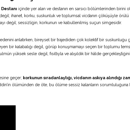
 Destanı
içinde yer alan ve destanın en sarsıcı bölümlerinden birini o
le değil; ihanet, korku, suskunluk ve toplumsal vicdanın çöküşüyle örülü
layı değil; sessizliğin, korkunun ve kabullenilmiş suçun simgesidir.
bedenini anlatırken, bireysel bir trajediden çok kolektif bir suskunluğu
 etmeyen bir kalabalığı değil, görüp konuşmamayı seçen bir toplumu tems
ulmün yüksek sesle değil, fısıltıyla ve alışıldık bir hâlde gerçekleştiğini
ötesine geçer;
korkunun sıradanlaştığı, vicdanın askıya alındığı za
reddin’in ölümünden de öte, bu ölüme sessiz kalanların sorumluluğun