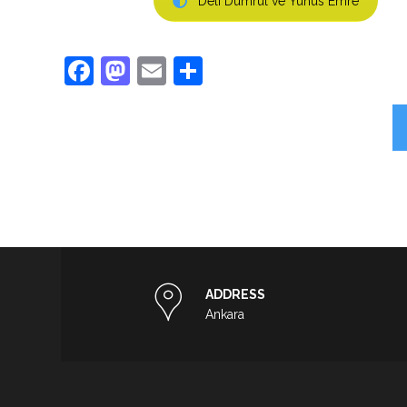
Deli Dumrul ve Yunus Emre
Facebook
Mastodon
Email
Share
ADDRESS
Ankara