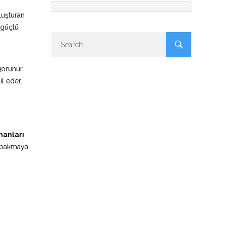
luşturan
 güçlü
 görünür
il eder.
manları
a bakmaya