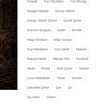
Felsefe
Fon Müzikleri
Fon Müziği
Google Makale
Günay Aktürk
Günay Aktürk Şiirleri
Güzel Şiirler
Inancını Sorgula
Kadın
Kimdir
Kitap Alıntıları
Köşe Yazıları
Kısa Makaleler
Kısa Şiirler
Makale
Makale Nedir
Makale Oku
Muhtelif
Nedir
Portal
Sesli Şiirler
Sözleri
Uzun Makaleler
Yazar
Yazıları
Çekirdek Şiirler
Şair
Şiir
Şiir Dinle
Şiirleri