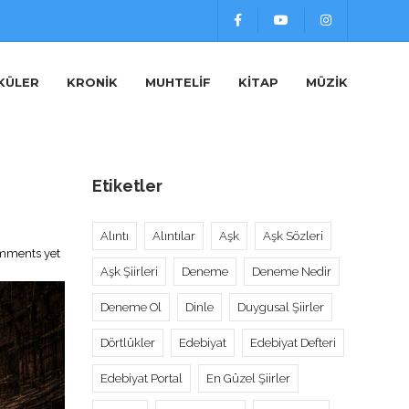
KÜLER
KRONIK
MUHTELIF
KITAP
MÜZIK
Etiketler
Alıntı
Alıntılar
Aşk
Aşk Sözleri
mments yet
Aşk Şiirleri
Deneme
Deneme Nedir
Deneme Ol
Dinle
Duygusal Şiirler
Dörtlükler
Edebiyat
Edebiyat Defteri
Edebiyat Portal
En Güzel Şiirler