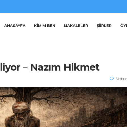
ANASAYFA
KIMIM BEN
MAKALELER
ŞIIRLER
ÖY
liyor – Nazım Hikmet
No co