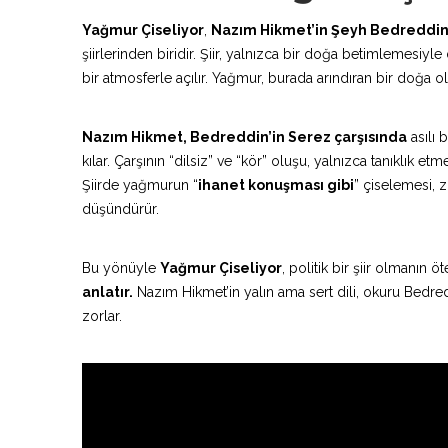
Yağmur Çiseliyor
,
Nazım Hikmet’in Şeyh Bedreddin
şiirlerinden biridir. Şiir, yalnızca bir doğa betimlemesiy
bir atmosferle açılır. Yağmur, burada arındıran bir doğa o
Nazım Hikmet, Bedreddin’in Serez çarşısında
asılı 
kılar. Çarşının “dilsiz” ve “kör” oluşu, yalnızca tanıklık
Şiirde yağmurun “
ihanet konuşması gibi
” çiselemesi, z
düşündürür.
Bu yönüyle
Yağmur Çiseliyor
, politik bir şiir olmanın 
anlatır.
Nazım Hikmet’in yalın ama sert dili, okuru Bed
zorlar.