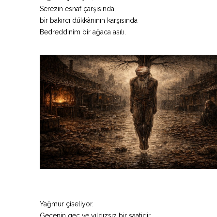
Serezin esnaf çarşısında,
bir bakırcı dükkânının karşısında
Bedreddinim bir ağaca asılı.
Yağmur çiseliyor.
Gecenin geç ve yıldızsız bir saatidir.