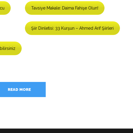
rcu
Tavsiye Makale: Daima Fahişe Olun!
Şiir Dinletisi: 33 Kurşun – Ahmed Arif Şiirleri
ilirsiniz
READ MORE