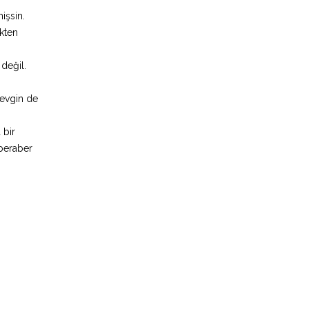
işsin.
kten
değil.
Sevgin de
 bir
 beraber