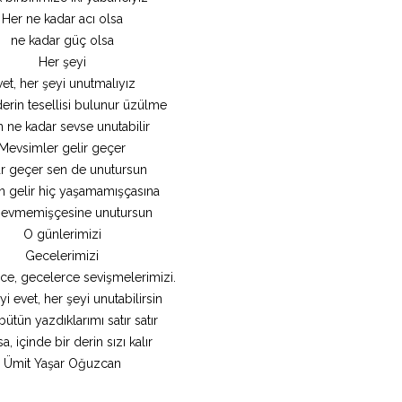
Her ne kadar acı olsa
ne kadar güç olsa
Her şeyi
vet, her şeyi unutmalıyız
erin tesellisi bulunur üzülme
n ne kadar sevse unutabilir
Mevsimler gelir geçer
lar geçer sen de unutursun
n gelir hiç yaşamamışçasına
sevmemişçesine unutursun
O günlerimizi
Gecelerimizi
ce, gecelerce sevişmelerimizi.
i evet, her şeyi unutabilirsin
bütün yazdıklarımı satır satır
sa, içinde bir derin sızı kalır
Ümit Yaşar Oğuzcan