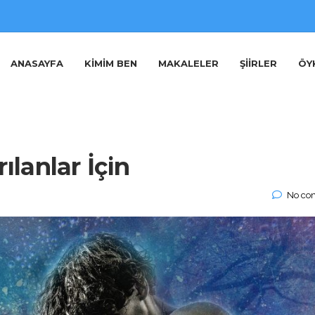
ANASAYFA
KIMIM BEN
MAKALELER
ŞIIRLER
ÖY
ılanlar İçin
No co