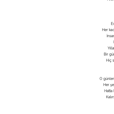
E
Her kad
İnsa
Yıl
Bir gü
Hiç 
O günler
Her şey
Hatta 
Kalır