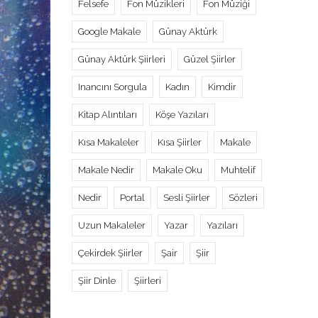
Felsefe
Fon Müzikleri
Fon Müziği
Google Makale
Günay Aktürk
Günay Aktürk Şiirleri
Güzel Şiirler
Inancını Sorgula
Kadın
Kimdir
Kitap Alıntıları
Köşe Yazıları
Kısa Makaleler
Kısa Şiirler
Makale
Makale Nedir
Makale Oku
Muhtelif
Nedir
Portal
Sesli Şiirler
Sözleri
Uzun Makaleler
Yazar
Yazıları
Çekirdek Şiirler
Şair
Şiir
Şiir Dinle
Şiirleri