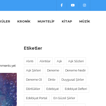
KÜLER
KRONIK
MUHTELIF
KITAP
MÜZIK
Etiketler
Alıntı
Alıntılar
Aşk
Aşk Sözleri
mments yet
Aşk Şiirleri
Deneme
Deneme Nedir
Deneme Ol
Dinle
Duygusal Şiirler
Dörtlükler
Edebiyat
Edebiyat Defteri
Edebiyat Portal
En Güzel Şiirler