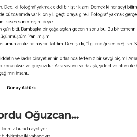
 Dedi ki, fotoğraf yakmak ciddi bir iştir kızım. Demek ki her şeyi bitirm
e cüzdanımda var ki on yılı geçti oraya gireli. Fotoğraf yakmak gerçe
ını keserek inermiş mideye!
n gün bitti. Bambaşka bir çağa açılan gecenin sonu bu. Bu bir temenni 
 düşünmüştüm. Yanılmışım.
tumun analizine hayran kaldım. Demişti ki, “İlgilendiği sen değilsin. 
ddetin ve kadın cinayetlerinin ortasında tertemiz bir sevgi biçimi! Ama
ına korunaksız ve güçsüzdür. Aksi savunulsa da aşk, şiddet ve ölüm ile
çağımın insanı…
Günay Aktürk
ordu Oğuzcan...
llarımız burada ayrılıyor
k birbirimize iki yabancıyız