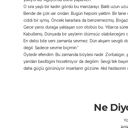
O sıra yaşlı bir kadın gördü bu manzarayı. Baktı uzun uzun.
Bende de çok var ondan. Bugün hepsini yaktım. Bir tane d
ciddi bir işmiş. Önceki kararlara da benzemezmiş. Boğaz
Gece yarısı durağa yaklaşan son otobüs bu. Yıllarca süre
Kabulleniş. Dünyada bir şeylerin ölümsüz olabileceğini
En delisi bile seni zamanla sevmez. Dün akşam sevgili dos
değil. Sadece sevme biçimin.”
Öyledir efendim. Bu zamanda böylesi nadir. Zorbalığın, şi
yandan basitliğini hissetmiyor da değilim. Sevgi tek baş
daha güçlü görünüyor insanların gözüne. Akıl hastasının 
Ne Diy
Yo
Artı