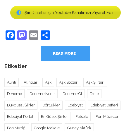
Şiir Dinletisi İçin Youtube Kanalımızı Ziyaret Edin
Facebook
Mastodon
Email
Share
READ MORE
Etiketler
Alıntı
Alıntılar
Aşk
Aşk Sözleri
Aşk Şiirleri
Deneme
Deneme Nedir
Deneme Ol
Dinle
Duygusal Şiirler
Dörtlükler
Edebiyat
Edebiyat Defteri
Edebiyat Portal
En Güzel Şiirler
Felsefe
Fon Müzikleri
Fon Müziği
Google Makale
Günay Aktürk