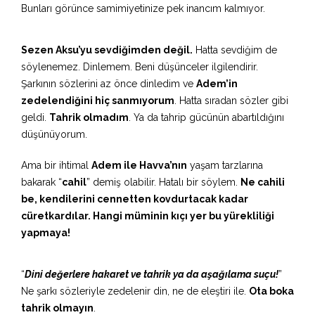
Bunları görünce samimiyetinize pek inancım kalmıyor.
Sezen Aksu’yu sevdiğimden değil.
Hatta sevdiğim de
söylenemez. Dinlemem. Beni düşünceler ilgilendirir.
Şarkının sözlerini az önce dinledim ve
Adem’in
zedelendiğini hiç sanmıyorum
. Hatta sıradan sözler gibi
geldi.
Tahrik olmadım
. Ya da tahrip gücünün abartıldığını
düşünüyorum.
Ama bir ihtimal
Adem ile Havva’nın
yaşam tarzlarına
bakarak “
cahil
” demiş olabilir. Hatalı bir söylem.
Ne cahili
be, kendilerini cennetten kovdurtacak kadar
cüretkardılar. Hangi müminin kıçı yer bu yürekliliği
yapmaya!
“
Dini değerlere hakaret ve tahrik ya da aşağılama suçu!
”
Ne şarkı sözleriyle zedelenir din, ne de eleştiri ile.
Ota boka
tahrik olmayın
.