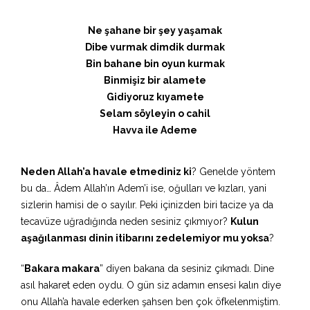
Ne şahane bir şey yaşamak
Dibe vurmak dimdik durmak
Bin bahane bin oyun kurmak
Binmişiz bir alamete
Gidiyoruz kıyamete
Selam söyleyin o cahil
Havva ile Ademe
Neden Allah’a havale etmediniz ki
? Genelde yöntem
bu da… Âdem Allah’ın Adem’i ise, oğulları ve kızları, yani
sizlerin hamisi de o sayılır. Peki içinizden biri tacize ya da
tecavüze uğradığında neden sesiniz çıkmıyor?
Kulun
aşağılanması dinin itibarını zedelemiyor mu yoksa
?
“
Bakara makara
” diyen bakana da sesiniz çıkmadı. Dine
asıl hakaret eden oydu. O gün siz adamın ensesi kalın diye
onu Allah’a havale ederken şahsen ben çok öfkelenmiştim.