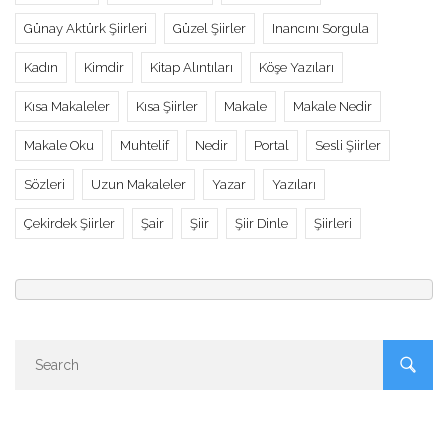
Günay Aktürk Şiirleri
Güzel Şiirler
Inancını Sorgula
Kadın
Kimdir
Kitap Alıntıları
Köşe Yazıları
Kısa Makaleler
Kısa Şiirler
Makale
Makale Nedir
Makale Oku
Muhtelif
Nedir
Portal
Sesli Şiirler
Sözleri
Uzun Makaleler
Yazar
Yazıları
Çekirdek Şiirler
Şair
Şiir
Şiir Dinle
Şiirleri