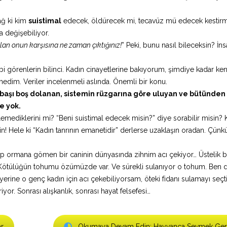
ağ ki kim
suistimal
edecek, öldürecek mi, tecavüz mü edecek kestirm
a değişebiliyor.
lan onun karşısına ne zaman çıktığınız!
” Peki, bunu nasıl bileceksin? İn
gibi görenlerin bilinci. Kadın cinayetlerine bakıyorum, şimdiye kadar ken
medim. Veriler incelenmeli aslında. Önemli bir konu.
aşı boş dolanan, sistemin rüzgarına göre uluyan ve bütünden
de yok.
emediklerini mi? “Beni suistimal edecek misin?” diye sorabilir misin? 
in! Hele ki “Kadın tanrının emanetidir” derlerse uzaklaşın oradan. Çünkü
ırıp ormana gömen bir caninin dünyasında zihnim acı çekiyor… Üstelik
maya. Kötülüğün tohumu özümüzde var. Ve sürekli sulanıyor o tohum. Ben 
ine o genç kadın için acı çekebiliyorsam, öteki fidanı sulamayı seçt
or. Sonrası alışkanlık, sonrası hayat felsefesi…
r
Okumaya Devam Edin: Hayvanca Sevmek Ger