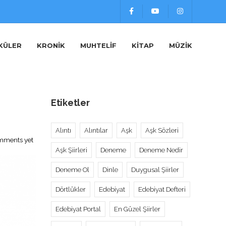
KÜLER
KRONIK
MUHTELIF
KITAP
MÜZIK
Etiketler
Alıntı
Alıntılar
Aşk
Aşk Sözleri
mments yet
Aşk Şiirleri
Deneme
Deneme Nedir
Deneme Ol
Dinle
Duygusal Şiirler
Dörtlükler
Edebiyat
Edebiyat Defteri
Edebiyat Portal
En Güzel Şiirler