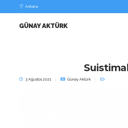
Ankara
GÜNAY AKTÜRK
Suistima
3 Ağustos 2021
Günay Aktürk