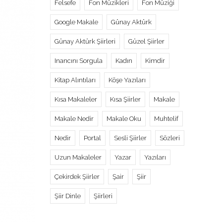
Felsefe
Fon Müzikleri
Fon Müziği
Google Makale
Günay Aktürk
Günay Aktürk Şiirleri
Güzel Şiirler
Inancını Sorgula
Kadın
Kimdir
Kitap Alıntıları
Köşe Yazıları
Kısa Makaleler
Kısa Şiirler
Makale
Makale Nedir
Makale Oku
Muhtelif
Nedir
Portal
Sesli Şiirler
Sözleri
Uzun Makaleler
Yazar
Yazıları
Çekirdek Şiirler
Şair
Şiir
Şiir Dinle
Şiirleri