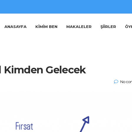
ANASAYFA
KIMIM BEN
MAKALELER
ŞIIRLER
ÖY
l Kimden Gelecek
No co