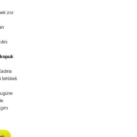
ek zor.
san
dini
 kopuk
Kadına
 tehlikeli
 bugüne
de
iğim
ek