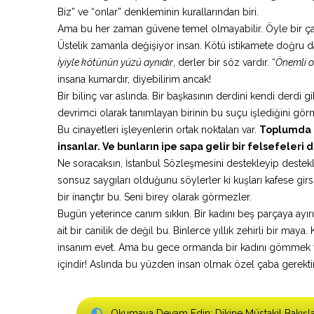
Biz” ve “onlar” denkleminin kurallarından biri.
Ama bu her zaman güvene temel olmayabilir. Öyle bir ç
Üstelik zamanla değişiyor insan. Kötü istikamete doğru d
İyiyle kötünün yüzü aynıdır
, derler bir söz vardır. “
Önemli o
insana kumardır, diyebilirim ancak!
Bir bilinç var aslında. Bir başkasının derdini kendi derdi 
devrimci olarak tanımlayan birinin bu suçu işlediğini gör
Bu cinayetleri işleyenlerin ortak noktaları var.
Toplumda b
insanlar. Ve bunların ipe sapa gelir bir felsefeleri 
Ne soracaksın, İstanbul Sözleşmesini destekleyip destekl
sonsuz saygıları olduğunu söylerler ki kuşları kafese girs
bir inançtır bu. Seni birey olarak görmezler.
Bugün yeterince canım sıkkın. Bir kadını beş parçaya ay
ait bir canilik de değil bu. Binlerce yıllık zehirli bir 
insanım evet. Ama bu gece ormanda bir kadını gömmek yer
içindir! Aslında bu yüzden insan olmak özel çaba gerektiriy
Okumaya Devam Edin: Dikine Müstakil Bakışla