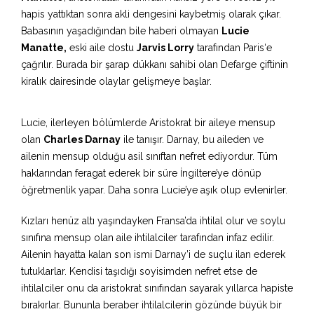
hapis yattıktan sonra akli dengesini kaybetmiş olarak çıkar.
Babasının yaşadığından bile haberi olmayan
Lucie
Manatte,
eski aile dostu
Jarvis Lorry
tarafından Paris‘e
çağrılır. Burada bir şarap dükkanı sahibi olan Defarge çiftinin
kiralık dairesinde olaylar gelişmeye başlar.
Lucie, ilerleyen bölümlerde Aristokrat bir aileye mensup
olan
Charles Darnay
ile tanışır. Darnay, bu aileden ve
ailenin mensup olduğu asil sınıftan nefret ediyordur. Tüm
haklarından feragat ederek bir süre İngiltere’ye dönüp
öğretmenlik yapar. Daha sonra Lucie’ye aşık olup evlenirler.
Kızları henüz altı yaşındayken Fransa’da ihtilal olur ve soylu
sınıfına mensup olan aile ihtilalciler tarafından infaz edilir.
Ailenin hayatta kalan son ismi Darnay’i de suçlu ilan ederek
tutuklarlar. Kendisi taşıdığı soyisimden nefret etse de
ihtilalciler onu da aristokrat sınıfından sayarak yıllarca hapiste
bırakırlar. Bununla beraber ihtilalcilerin gözünde büyük bir