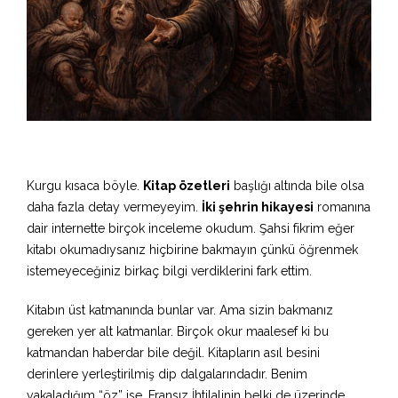
Kurgu kısaca böyle.
Kitap özetleri
başlığı altında bile olsa
daha fazla detay vermeyeyim.
İki şehrin hikayesi
romanına
dair internette birçok inceleme okudum. Şahsi fikrim eğer
kitabı okumadıysanız hiçbirine bakmayın çünkü öğrenmek
istemeyeceğiniz birkaç bilgi verdiklerini fark ettim.
Kitabın üst katmanında bunlar var. Ama sizin bakmanız
gereken yer alt katmanlar. Birçok okur maalesef ki bu
katmandan haberdar bile değil. Kitapların asıl besini
derinlere yerleştirilmiş dip dalgalarındadır. Benim
yakaladığım “öz” ise, Fransız İhtilalinin belki de üzerinde