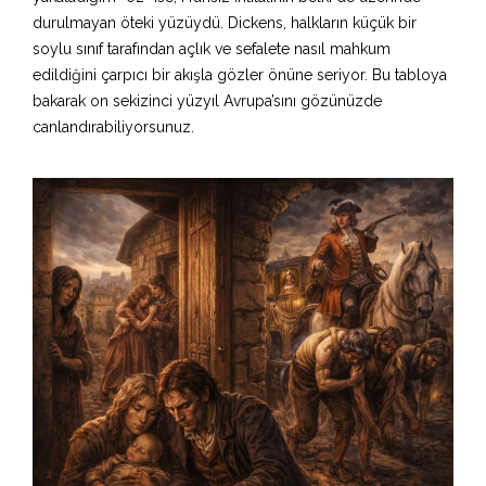
durulmayan öteki yüzüydü. Dickens, halkların küçük bir
soylu sınıf tarafından açlık ve sefalete nasıl mahkum
edildiğini çarpıcı bir akışla gözler önüne seriyor. Bu tabloya
bakarak on sekizinci yüzyıl Avrupa’sını gözünüzde
canlandırabiliyorsunuz.