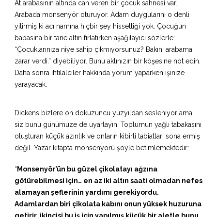
At arabasının altında can veren bir çocuk sahnesi var.
Arabada monsenyör oturuyor. Adam duygularını o denli
yitirmiş ki acı namına hiçbir şey hissettiği yok. Çocuğun
babasına bir tane altın fırlatırken aşağılayıcı sözlerle:
“Çocuklarınıza niye sahip çıkmıyorsunuz? Bakın, arabama
zarar verdi.” diyebiliyor. Bunu aklınızın bir köşesine not edin.
Daha sonra ihtilalciler hakkında yorum yaparken işinize
yarayacak.
Dickens bizlere on dokuzuncu yüzyıldan sesleniyor ama
siz bunu günümüze de uyarlayın. Toplumun yağlı tabakasını
oluşturan küçük azınlık ve onların kibirli tabiatları sona ermiş
değil. Yazar kitapta monsenyörü şöyle betimlemektedir:
“
Monsenyör’ün bu güzel çikolatayı ağzına
götürebilmesi için… en az iki altın saati olmadan nefes
alamayan şeflerinin yardımı gerekiyordu.
Adamlardan biri çikolata kabını onun yüksek huzuruna
getirir, ikincisi bu iş için yapılmış küçük bir aletle bunu