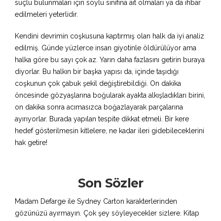
suçlu bulunmaları için soylu sınıfına ait olmaları ya da ihbar
edilmeleri yeterlidir.
Kendini devrimin coşkusuna kaptırmış olan halk da iyi analiz
edilmiş. Günde yüzlerce insan giyotinle öldürülüyor ama
halka göre bu sayı çok az. Yarın daha fazlasını getirin buraya
diyorlar. Bu halkın bir başka yapısı da, içinde taşıdığı
coşkunun çok çabuk şekil değiştirebildiği. On dakika
öncesinde gözyaşlarına boğularak ayakta alkışladıkları birini,
on dakika sonra acımasızca boğazlayarak parçalarına
ayırıyorlar. Burada yapılan tespite dikkat etmeli. Bir kere
hedef gösterilmesin kitlelere, ne kadar ileri gidebileceklerini
hak getire!
Son Sözler
Madam Defarge ile Sydney Carton karakterlerinden
gözünüzü ayırmayın. Çok şey söyleyecekler sizlere. Kitap