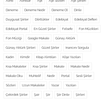
Alıntı
Alıntılar
Aşk
Aşk Sözleri
Aşk Şiirleri
Deneme
Deneme Nedir
Deneme Ol
Dinle
Duygusal Şiirler
Dörtlükler
Edebiyat
Edebiyat Defteri
Edebiyat Portal
En Güzel Şiirler
Felsefe
Fon Müzikleri
Fon Müziği
Google Makale
Günay Aktürk
Günay Aktürk Şiirleri
Güzel Şiirler
Inancını Sorgula
Kadın
Kimdir
Kitap Alıntıları
Köşe Yazıları
Kısa Makaleler
Kısa Şiirler
Makale
Makale Nedir
Makale Oku
Muhtelif
Nedir
Portal
Sesli Şiirler
Sözleri
Uzun Makaleler
Yazar
Yazıları
Çekirdek Şiirler
Şair
Şiir
Şiir Dinle
Şiirleri