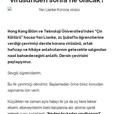
Hong Kong Bilim ve Teknoloji Üniversitesi’nden “Çin
Kültürü” hocası Yan Lianke, 21 Şubat’ta öğrencilerine
verdiği çevrimiçi derste korona virüsünü, ortak
hafızayı ve hikâye anlatıcılarının gelecekte salgından
nasıl bahsedeceğini anlattı. Dersin çevirisini
paylaşıyoruz.
Sevgili öğrencilerim,
Bu ilk çevrimiçi dersimiz. Başlamadan önce biraz konudan
sapmama izin verin.
Küçükken ne zaman aynı hatayı iki ya da üç kere tekrar
etsem, ebeveynlerim beni karşılarına alır, alnıma işaret
ederek şunu sorarlardı: “
Neden bu kadar unutkansın?
”