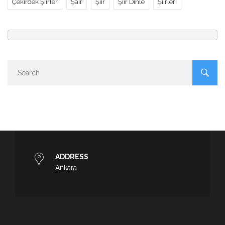
Çekirdek Şiirler
Şair
Şiir
Şiir Dinle
Şiirleri
ADDRESS
Ankara