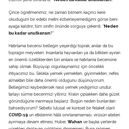
Çince öğretmenimiz, ne zaman bilmem kaçıncı kere
okuduğum bir edebi metni ezberleyemediğimi görse beni
ayağa kaldırır, tüm sınıfın önünde sorguya çekerdi: “
Neden
bu kadar unutkansın
?”
Hatırlama becerisi belleğin yeşerdiği toprak, anılar da bu
toprağın meyveleri. İnsanlarla hayvanları ya da bitkileri ayıran
en önemli özelliklerden biri anılara ve hatırlama becerisine
sahip olmak. Büyüyüp olgunlaşmamız için öncelikli
ihtiyacımız bu. Sıklıkla yemek yemekten, giyinmekten, nefes
almaktan bile daha önemli olduğunu düşünüyorum.
Belleğimizi kaybedersek nasıl yemek yediğimizi unutur,
tarlayı sürme becerimizi yitiririz. Kralın çıplakken daha güzel
göründüğüne inanmaya başlarız. Bugün neden bunlardan
bahsediyorum? Sebebi (ulusal ve küresel bir felaket olan)
COVID-19
un etkilerinin hâlâ sınırlanamaması, virüsün aileleri
ayırmaya devam etmesi, Hubei,
Wuhan
ve başka yerlerde
yürekleri dağlayan çığlıkların dinmemesi. Buna rağmen