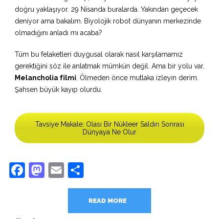
doğru yaklaşıyor. 29 Nisanda buralarda. Yakından geçecek
deniyor ama bakalım. Biyolojik robot dünyanın merkezinde
olmadığını anladı mı acaba?
Tüm bu felaketleri duygusal olarak nasıl karşılamamız
gerektiğini söz ile anlatmak mümkün değil. Ama bir yolu var.
Melancholia filmi
. Ölmeden önce mutlaka izleyin derim.
Şahsen büyük kayıp olurdu.
Tavsiye Makale: Olası Bir Nükleer Saldırı Sonrası
Dünyaya Ne Olur
Facebook
Mastodon
Email
Share
READ MORE