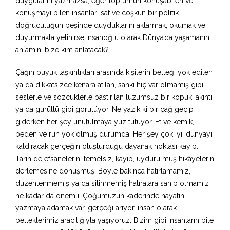
duygularını yazmazsa, eğer toplumun konuşabilen ve
konuşmayı bilen insanları saf ve coşkun bir politik
doğruculuğun peşinde duyduklarını aktarmak, okumak ve
duyurmakla yetinirse insanoğlu olarak Dünya’da yaşamanın
anlamını bize kim anlatacak?
Çağın büyük taşkınlıkları arasında kişilerin belleği yok edilen
ya da dikkatsizce kenara atılan, sanki hiç var olmamış gibi
seslerle ve sözcüklerle bastırılan lüzumsuz bir köpük, akıntı
ya da gürültü gibi görülüyor. Ne yazık ki bir çağ geçip
giderken her şey unutulmaya yüz tutuyor. Et ve kemik,
beden ve ruh yok olmuş durumda. Her şey çok iyi, dünyayı
kaldıracak gerçeğin oluşturduğu dayanak noktası kayıp.
Tarih de efsanelerin, temelsiz, kayıp, uydurulmuş hikâyelerin
derlemesine dönüşmüş. Böyle bakınca hatırlamamız,
düzenlenmemiş ya da silinmemiş hatıralara sahip olmamız
ne kadar da önemli. Çoğumuzun kaderinde hayatını
yazmaya adamak var, gerçeği arıyor, insan olarak
belleklerimiz aracılığıyla yaşıyoruz. Bizim gibi insanların bile