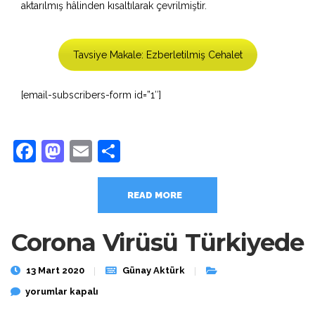
aktarılmış hâlinden kısaltılarak çevrilmiştir.
Tavsiye Makale: Ezberletilmiş Cehalet
[email-subscribers-form id=”1″]
Facebook
Mastodon
Email
Share
READ MORE
Corona Virüsü Türkiyede
13 Mart 2020
Günay Aktürk
Corona Virüsü Türkiyede için
yorumlar kapalı