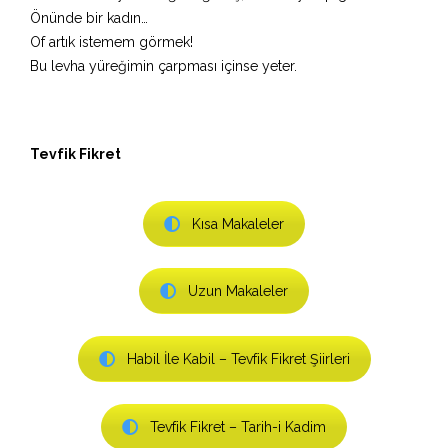
Önünde bir kadın…
Of artık istemem görmek!
Bu levha yüreğimin çarpması içinse yeter.
Tevfik Fikret
Kısa Makaleler
Uzun Makaleler
Habil İle Kabil – Tevfik Fikret Şiirleri
Tevfik Fikret – Tarih-i Kadim