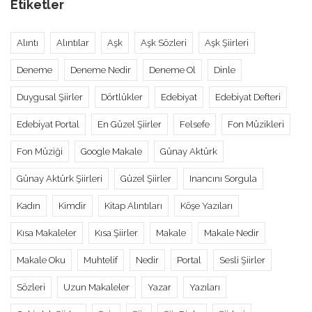
Etiketler
Alıntı
Alıntılar
Aşk
Aşk Sözleri
Aşk Şiirleri
Deneme
Deneme Nedir
Deneme Ol
Dinle
Duygusal Şiirler
Dörtlükler
Edebiyat
Edebiyat Defteri
Edebiyat Portal
En Güzel Şiirler
Felsefe
Fon Müzikleri
Fon Müziği
Google Makale
Günay Aktürk
Günay Aktürk Şiirleri
Güzel Şiirler
Inancını Sorgula
Kadın
Kimdir
Kitap Alıntıları
Köşe Yazıları
Kısa Makaleler
Kısa Şiirler
Makale
Makale Nedir
Makale Oku
Muhtelif
Nedir
Portal
Sesli Şiirler
Sözleri
Uzun Makaleler
Yazar
Yazıları