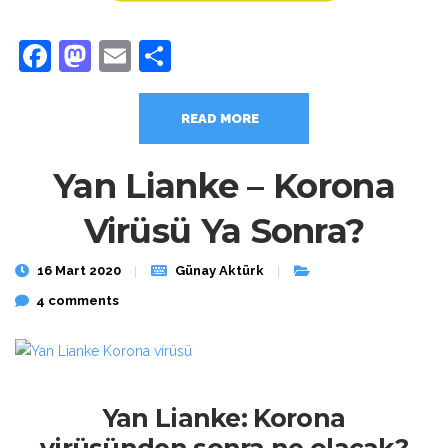
Facebook
Mastodon
Email
Share
READ MORE
Yan Lianke – Korona
Virüsü Ya Sonra?
16 Mart 2020
Günay Aktürk
4 comments
Yan Lianke: Korona
virüsünden sonra ne olacak?