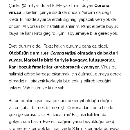
Çünkü 50 milyar dolarlık İMF yardımını duyan
Corona
virüsü
ülkeden içeriye sızdı da ondan. Yardım da değil
kredi. Elimizde aylarca erzak sığınağı yapacak veri yok da
ondan. Alıyorsan bir haftalık al anlarım. Panik elbette büyük.
İtalya ile İran’ı kırdı geçirdi. Çin i söylemeye bile gerek yok.
Evet, durum ciddi. Fakat halkın durumu daha da ciddi.
Otobüsün demirleri
Corona virüsü
olmadan da bakteri
yuvası. Markette birbirleriyle kavgaya tutuşuyorlar.
Kanı bozuk fırsatçılar karaborsacılık yapıyor.
Virüs bu
halimizi görse kargaşa çıkartmak için ölümcül olmaya gerek
olmadığını, birazcık korkuyla bile çok iş bitirebileceğini
anlardı. Vah halimize ki ne vah!
Bütün bunların yanında çok ucube bir yıl olduğu doğru.
Zaten şubat bitmek bilmemişti. Corona dan sonra bir de
çekirge sürüsü çıktı. Bu kadar mı? Başınızı kaldırın da
gökyüzüne bakın. Everest dağının yarısı büyüklüğünde 4
kilometrelik bir gök taşı, saniyede 8 km’lik bir hızla dünyaya