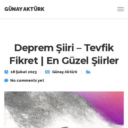
GÜNAY AKTÜRK
Deprem Şiiri – Tevfik
Fikret | En Güzel Şiirler
18 Şubat 2023
Günay Aktürk
No comments yet