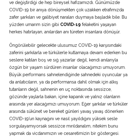
ve değiştirdiği de hep bireysel hafızamızdı. Günümüzde
COVID-19 bir anıya dönüşmekten çok uzakken etrafımızda
zafer şarkıları ve galibiyet naraları duymaya başladık bile. Bu
yüzden umarım sizin gibi
COVID-19
felaketini yaşayan
herkes hatırlayan, anılardan anı türeten insanlara dönüşür.
Öngörülebilir gelecekte ulusumuz COVID-19 karşısındaki
zaferini şarkılarla ve türkülerle kutlamaya devam ederken bu
seslere katılan boş ve sığ yazarlar değil, kendi anılarıyla
özgün bir yaşam sürdüren insanlar olacağımızı umuyorum.
Büyük performans sahnelendiğinde sahnedeki oyuncular ya
da anlatıcıların, ya da performansa dahil olmak için alkış
tutanların değil, sahnenin en uç noktasında sessizce,
gözünde yaşlarla bakan, içine kapanık ve yalnız olanların
arasında yer alacağımızı umuyorum. Eğer şarkılar ve türküler
arasında sükûnet ve bereket günleri yavaş yavaş dönerken
COVID-19’un kaynağını ve nasıl yayıldığını yüksek sesle
sorgulayamıyorsak sessizce mırıldanalım, nitekim bunu
yapmak da vicdanımızın ve cesaretimizin bir göstergesi.