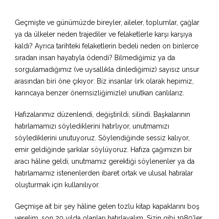
Geçmişte ve günümüzde bireyler, aileler, toplumlar, çağlar
ya da ülkeler neden trajediler ve felaketlerle karşı karşıya
kaldı? Ayrıca tarihteki felaketlerin bedeli neden on binlerce
sıradan insan hayatıyla ödendi? Bilmediğimiz ya da
sorgulamadığımız (ve uysallıkla dinlediğimiz) sayısız unsur
arasından biri öne çıkıyor: Biz insanlar (ırk olarak hepimiz,
karıncaya benzer önemsizliğimizle) unutkan canlılarız.
Hafızalarımız düzenlendi, değiştirildi, silindi. Başkalarının
hatırlamamızı söylediklerini hatırlıyor, unutmamızı
söylediklerini unutuyoruz. Söylendiğinde sessiz kalıyor,
emir geldiğinde şarkılar söylüyoruz. Hafıza çağımızın bir
aracı hâline geldi, unutmamız gerektiği söylenenler ya da
hatırlamamız istenenlerden ibaret ortak ve ulusal hatıralar
oluşturmak için kullanılıyor.
Geçmişe ait bir şey hâline gelen tozlu kitap kapaklarını boş
verelim, son 20 yılda olanları hatırlayalım. Sizin gibi 1980’ler