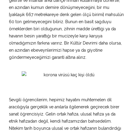
gelirse ve insanlar arka bahçe fırınları kullanmaya dönerse,
en azından kumun demire dönüşmeyeceğini, bir mu
[yaklaşık 667 metrekareye denk gelen ölçü birimi] mahsulün
60 ton gelmeyeceğini biliriz. Bunun en basit sağduyu
örneklerden biri olduğunun, zihnin madde ürettiği ya da
havanın besin yarattığı bir mucizeyle karşı karşıya
olmadığımızın farkına varırız. Bir Kültür Devrimi daha olursa,
en azından ebeveynlerimizi hapse ya da giyotine
göndermeyeceğimizi garanti altına alırız.
Sevgili öğrencilerim, hepimiz hayatını muhtemelen dil
aracılığıyla gerçeklik ve anılarla ilgilenerek geçirecek birer
sanat öğrencisiyiz. Gelin ortak hafıza, ulusal hafıza ya da
etnik hafızadan değil, kendi hafızamızdan bahsedelim.
Nitekim tarih boyunca ulusal ve ortak hafızanın bulandırdığı