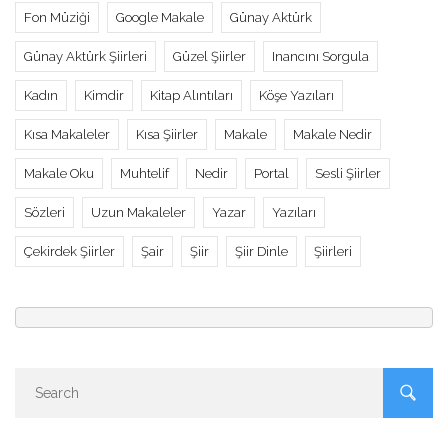
Fon Müziği
Google Makale
Günay Aktürk
Günay Aktürk Şiirleri
Güzel Şiirler
Inancını Sorgula
Kadın
Kimdir
Kitap Alıntıları
Köşe Yazıları
Kısa Makaleler
Kısa Şiirler
Makale
Makale Nedir
Makale Oku
Muhtelif
Nedir
Portal
Sesli Şiirler
Sözleri
Uzun Makaleler
Yazar
Yazıları
Çekirdek Şiirler
Şair
Şiir
Şiir Dinle
Şiirleri