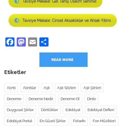
Tavsiye Makale: Gel Tanış Olalım Seninle
Tavsiye Makale: Cinsel Aksaklıklar ve Ahlak Yitimi
Facebook
Mastodon
Email
Share
READ MORE
Etiketler
Alıntı
Alıntılar
Aşk
Aşk Sözleri
Aşk Şiirleri
Deneme
Deneme Nedir
Deneme Ol
Dinle
Duygusal Şiirler
Dörtlükler
Edebiyat
Edebiyat Defteri
Edebiyat Portal
En Güzel Şiirler
Felsefe
Fon Müzikleri