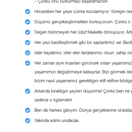
– Çünkü onu susturmayı başaramazsın.
Hissedilen her şeye cümle kurulamıyor. Yüreğin ne
Düşümü gerçekleştirmekten korkuyorum. Çünkü o 
Değeri bilinmeyen her lütuf felakete dönüşüyor. Ar
Her şeyi basitleştirmek gibi bir saplantımız var. Basi
İster hayatımız, ister ekin tarlalarımız olsun, sahip
Her zaman aynı insanları görürsek onları yaşamımızı
yaşamımızı değiştirmeye kalkışırlar. Bizi görmek iste
bizim nasıl yaşamamız gerektiğini elifi elifine bildiği
Arkanda bıraktığın şeyleri düşünme! Çünkü ben ne 
sadece o ilgilendirir.
Ben de herkes gibiyim. Dünya gerçeklerine oldukları
Yakında adımı unutacak…