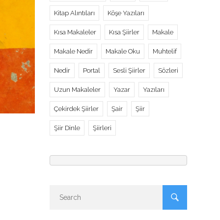
Kitap Alıntıları
Köşe Yazıları
Kısa Makaleler
Kısa Şiirler
Makale
Makale Nedir
Makale Oku
Muhtelif
Nedir
Portal
Sesli Şiirler
Sözleri
Uzun Makaleler
Yazar
Yazıları
Çekirdek Şiirler
Şair
Şiir
Şiir Dinle
Şiirleri