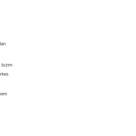
arı.
r bizim
erkes
beni