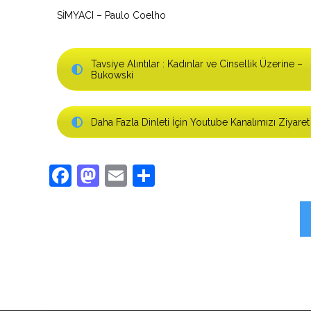
SİMYACI – Paulo Coelho
Tavsiye Alıntılar : Kadınlar ve Cinsellik Üzerine –
Bukowski
Daha Fazla Dinleti İçin Youtube Kanalımızı Ziyaret
Facebook
Mastodon
Email
Share