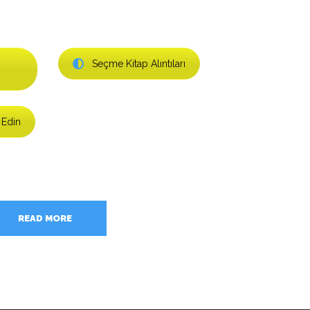
Seçme Kitap Alıntıları
 Edin
READ MORE