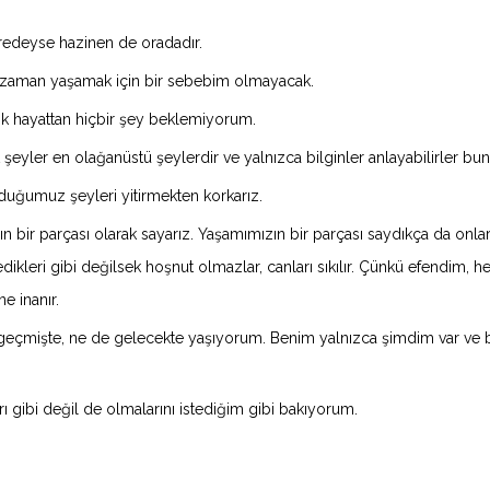
redeyse hazinen de oradadır.
zaman yaşamak için bir sebebim olmayacak.
tık hayattan hiçbir şey beklemiyorum.
t şeyler en olağanüstü şeylerdir ve yalnızca bilginler anlayabilirler bunl
 olduğumuz şeyleri yitirmekten korkarız.
n bir parçası olarak sayarız. Yaşamımızın bir parçası saydıkça da onla
dikleri gibi değilsek hoşnut olmazlar, canları sıkılır. Çünkü efendim, h
ne inanır.
geçmişte, ne de gelecekte yaşıyorum. Benim yalnızca şimdim var ve 
 gibi değil de olmalarını istediğim gibi bakıyorum.