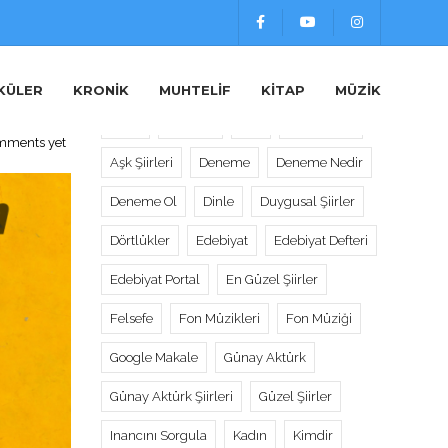
Etiketler
KÜLER
KRONIK
MUHTELIF
KITAP
MÜZIK
Alıntı
Alıntılar
Aşk
Aşk Sözleri
mments yet
Aşk Şiirleri
Deneme
Deneme Nedir
Deneme Ol
Dinle
Duygusal Şiirler
Dörtlükler
Edebiyat
Edebiyat Defteri
Edebiyat Portal
En Güzel Şiirler
Felsefe
Fon Müzikleri
Fon Müziği
Google Makale
Günay Aktürk
Günay Aktürk Şiirleri
Güzel Şiirler
Inancını Sorgula
Kadın
Kimdir