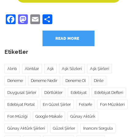
Facebook
Mastodon
Email
Share
READ MORE
Etiketler
Alıntı
Alıntılar
Aşk
Aşk Sözleri
Aşk Şiirleri
Deneme
Deneme Nedir
Deneme Ol
Dinle
Duygusal Şiirler
Dörtlükler
Edebiyat
Edebiyat Defteri
Edebiyat Portal
En Güzel Şiirler
Felsefe
Fon Müzikleri
Fon Müziği
Google Makale
Günay Aktürk
Günay Aktürk Şiirleri
Güzel Şiirler
Inancını Sorgula