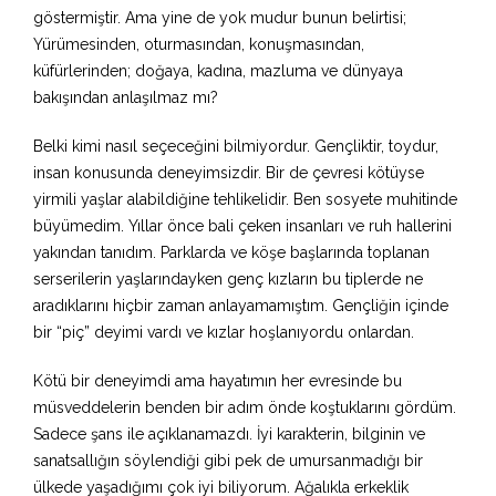
göstermiştir. Ama yine de yok mudur bunun belirtisi;
Yürümesinden, oturmasından, konuşmasından,
küfürlerinden; doğaya, kadına, mazluma ve dünyaya
bakışından anlaşılmaz mı?
Belki kimi nasıl seçeceğini bilmiyordur. Gençliktir, toydur,
insan konusunda deneyimsizdir. Bir de çevresi kötüyse
yirmili yaşlar alabildiğine tehlikelidir. Ben sosyete muhitinde
büyümedim. Yıllar önce bali çeken insanları ve ruh hallerini
yakından tanıdım. Parklarda ve köşe başlarında toplanan
serserilerin yaşlarındayken genç kızların bu tiplerde ne
aradıklarını hiçbir zaman anlayamamıştım. Gençliğin içinde
bir “piç” deyimi vardı ve kızlar hoşlanıyordu onlardan.
Kötü bir deneyimdi ama hayatımın her evresinde bu
müsveddelerin benden bir adım önde koştuklarını gördüm.
Sadece şans ile açıklanamazdı. İyi karakterin, bilginin ve
sanatsallığın söylendiği gibi pek de umursanmadığı bir
ülkede yaşadığımı çok iyi biliyorum. Ağalıkla erkeklik