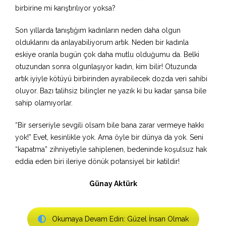
birbirine mi karıştırılıyor yoksa?
Son yıllarda tanıştığım kadınların neden daha olgun
olduklarını da anlayabiliyorum artık. Neden bir kadınla
eskiye oranla bugün çok daha mutlu olduğumu da. Belki
otuzundan sonra olgunlaşıyor kadın, kim bilir! Otuzunda
artık iyiyle kötüyü birbirinden ayırabilecek dozda veri sahibi
oluyor. Bazı talihsiz bilinçler ne yazık ki bu kadar şansa bile
sahip olamıyorlar.
“Bir serseriyle sevgili olsam bile bana zarar vermeye hakkı
yok!” Evet, kesinlikle yok. Ama öyle bir dünya da yok. Seni
“kapatma” zihniyetiyle sahiplenen, bedeninde koşulsuz hak
eddia eden biri ileriye dönük potansiyel bir katildir!
Günay Aktürk
Okumaya Devam Edin: Güzel İnsan Olmak