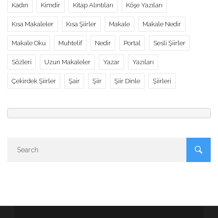
Kadın
Kimdir
Kitap Alıntıları
Köşe Yazıları
Kısa Makaleler
Kısa Şiirler
Makale
Makale Nedir
Makale Oku
Muhtelif
Nedir
Portal
Sesli Şiirler
Sözleri
Uzun Makaleler
Yazar
Yazıları
Çekirdek Şiirler
Şair
Şiir
Şiir Dinle
Şiirleri