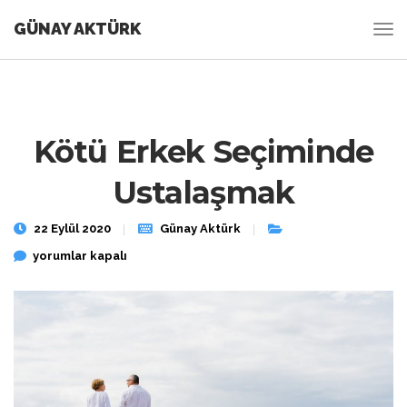
GÜNAY AKTÜRK
Kötü Erkek Seçiminde
Ustalaşmak
22 Eylül 2020
Günay Aktürk
Kötü Erkek Seçiminde Ustalaşmak için
yorumlar kapalı