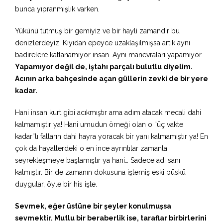
bunca yıpranmışlık varken.
Yükünü tutmuş bir gemiyiz ve bir hayli zamandır bu
denizlerdeyiz. Kıyıdan epeyce uzaklaşılmışsa artık aynı
badirelere katlanamıyor insan. Aynı manevraları yapamıyor.
Yapamıyor değil de, iştahı parçalı bulutlu diyelim.
Acının arka bahçesinde açan güllerin zevki de bir yere
kadar.
Hani insan kurt gibi acıkmıştır ama adım atacak mecali dahi
kalmamıştır ya! Hani umudun örneği olan o “üç vakte
kadar”lı falların dahi hayra yoracak bir yanı kalmamıştır ya! En
çok da hayallerdeki o en ince ayrıntılar zamanla
seyrekleşmeye başlamıştır ya hani… Sadece adı sanı
kalmıştır. Bir de zamanın dokusuna işlemiş eski püskü
duygular, öyle bir his işte.
Sevmek, eğer üstüne bir şeyler konulmuşsa
sevmektir. Mutlu bir beraberlik ise, taraflar birbirlerini