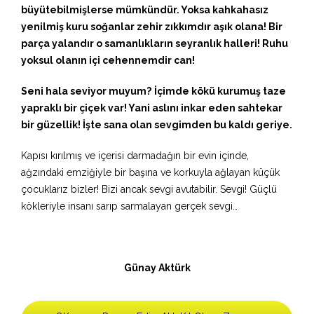
büyütebilmişlerse mümkündür. Yoksa kahkahasız
yenilmiş kuru soğanlar zehir zıkkımdır aşık olana! Bir
parça yalandır o samanlıkların seyranlık halleri! Ruhu
yoksul olanın içi cehennemdir can!
Seni hala seviyor muyum?
İçimde kökü kurumuş taze
yapraklı bir çiçek var! Yani aslını inkar eden sahtekar
bir güzellik! İşte sana olan sevgimden bu kaldı geriye.
Kapısı kırılmış ve içerisi darmadağın bir evin içinde,
ağzındaki emziğiyle bir başına ve korkuyla ağlayan küçük
çocuklarız bizler! Bizi ancak sevgi avutabilir. Sevgi! Güçlü
kökleriyle insanı sarıp sarmalayan gerçek sevgi…
Günay Aktürk