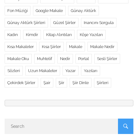
Fon Müziği
Google Makale
Günay Aktürk
Günay Aktürk Şiirleri
Güzel Şiirler
Inancını Sorgula
Kadın
Kimdir
Kitap Alıntıları
Köşe Yazıları
Kısa Makaleler
Kısa Şiirler
Makale
Makale Nedir
Makale Oku
Muhtelif
Nedir
Portal
Sesli Şiirler
Sözleri
Uzun Makaleler
Yazar
Yazıları
Çekirdek Şiirler
Şair
Şiir
Şiir Dinle
Şiirleri