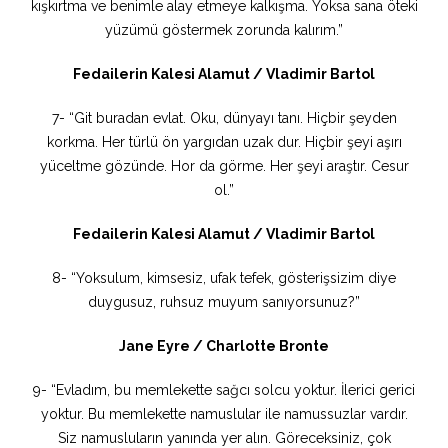
kışkırtma ve benimle alay etmeye kalkışma. Yoksa sana öteki
yüzümü göstermek zorunda kalırım.”
Fedailerin Kalesi Alamut / Vladimir Bartol
7- “Git buradan evlat. Oku, dünyayı tanı. Hiçbir şeyden
korkma. Her türlü ön yargıdan uzak dur. Hiçbir şeyi aşırı
yüceltme gözünde. Hor da görme. Her şeyi araştır. Cesur
ol.”
Fedailerin Kalesi Alamut / Vladimir Bartol
8- “Yoksulum, kimsesiz, ufak tefek, gösterişsizim diye
duygusuz, ruhsuz muyum sanıyorsunuz?”
Jane Eyre / Charlotte Bronte
9- “Evladım, bu memlekette sağcı solcu yoktur. İlerici gerici
yoktur. Bu memlekette namuslular ile namussuzlar vardır.
Siz namusluların yanında yer alın. Göreceksiniz, çok