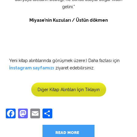
gelini.”
Miyase’nin Kuzuları / Üstün dökmen
Yeni kitap alıntılarında görüşmek üzere:) Daha fazlası için
İnstagram sayfamızı
ziyaret edebilirsiniz.
Diğer Kitap Alıntıları İçin Tıklayın
Facebook
Mastodon
Email
Share
READ MORE