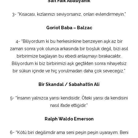
Sait Faik Abasıyanık
3- “Kısacası, kızlarınızı seviyorsanız, onları evlendirmeyin.”
Goriot Baba – Balzac
4- “Biliyordum ki bu herkesinkine benzeyen aşk az bir
zaman sonra yok olunca arkasında bir boşluk değil, bizi asıl
birbirimize bağlayan bu ebedi anlaşmayı bırakacaktır.
Biliyordum ki biz birbirimizi aşk geçtikten sonra nihayetsiz
bir sükun içinde ve hiç yorulmadan daha çok seveceğiz.”
Bir Skandal / Sabahattin Ali
5- “İnsanın yalnızca yarısı kendisidir. Öteki yarısı da kendisini
nasıl ifade ettiğidir.”
Ralph Waldo Emerson
6- “Kötü biri değilimdir ama seni peşin peşin uyarayım. Beni