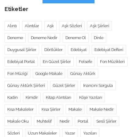
Etiketler
Alıntı
Alıntılar
Aşk
Aşk Sözleri
Aşk Şiirleri
Deneme
Deneme Nedir
Deneme Ol
Dinle
Duygusal Şiirler
Dörtlükler
Edebiyat
Edebiyat Defteri
Edebiyat Portal
En Güzel Şiirler
Felsefe
Fon Müzikleri
Fon Müziği
Google Makale
Günay Aktürk
Günay Aktürk Şiirleri
Güzel Şiirler
Inancını Sorgula
Kadın
Kimdir
Kitap Alıntıları
Köşe Yazıları
Kısa Makaleler
Kısa Şiirler
Makale
Makale Nedir
Makale Oku
Muhtelif
Nedir
Portal
Sesli Şiirler
Sözleri
Uzun Makaleler
Yazar
Yazıları