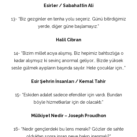
Esirler / Sabahattin Ali
13- “Biz gezginler en tenha yolu seçeriz. Günü bitirdiğimiz
yerde, diğer güne başlamayız.”
Halil Cibran
14- “Bizim millet acıya alışmış. Biz hepimiz bahtsızlığa o
kadar alışmışız ki sevinç anormal geliyor… Bizde yüksek
sesle gülmek ayıpların başında sayılır. Hele çocuklar için…”
Esir Şehrin İnsanları / Kemal Tahir
15- “Eskiden adalet sadece efendiler için vardı. Bundan
böyle hizmetkarlar için de olacaktı.”
Mülkiyet Nedir – Joseph Proudhon
16- “Nedir gençlerdeki bu lens merakı? Gözler de sahte
olduktan sonra insan neye bakıp inanmalı?”