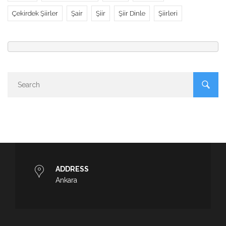
Çekirdek Şiirler
Şair
Şiir
Şiir Dinle
Şiirleri
ADDRESS
Ankara