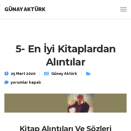
GÜNAY AKTÜRK
5- En İyi Kitaplardan
Alıntılar
25 Mart 2020
Günay Aktürk
5- En İyi Kitaplardan Alıntılar için
yorumlar kapalı
Kitap Alıntıları Ve Sözleri