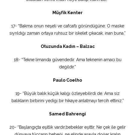
Müşfik Kenter
17- “Bakma onun neşeli ve cafcaflı göründüğüne. O maske
sıyrıldığı zaman ortaya ruhsuz bir iskelet çıkacak, inan buna.”
Otuzunda Kadın – Balzac
18- “Tekne limanda güvendedir. Ama teknenin amacı bu
değildir.”
Paulo Coelho
19- “Büyük balık küçük kalığı özleyebilirdi de. Ama siz
balıkların birbirini yediği bir hikaye anlatmayı tercih ettiniz.”
Samed Bahrengi
20- “Başlangıçta eşitlik vardır,bebekler eşittir. Ne çek ile gelir
dünyaya tüccarın bebeği, ne elinde asayla doğar kralın