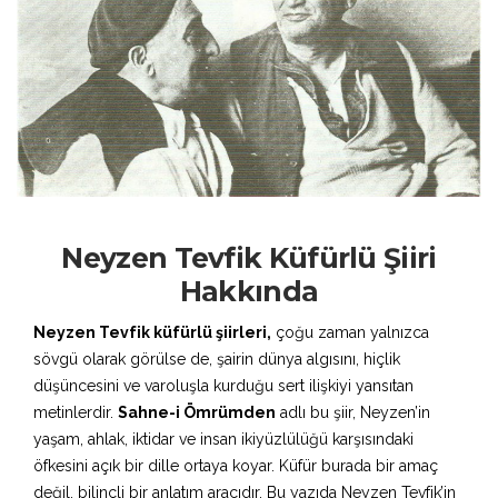
Neyzen Tevfik Küfürlü Şiiri
Hakkında
Neyzen Tevfik küfürlü şiirleri,
çoğu zaman yalnızca
sövgü olarak görülse de, şairin dünya algısını, hiçlik
düşüncesini ve varoluşla kurduğu sert ilişkiyi yansıtan
metinlerdir.
Sahne-i Ömrümden
adlı bu şiir, Neyzen’in
yaşam, ahlak, iktidar ve insan ikiyüzlülüğü karşısındaki
öfkesini açık bir dille ortaya koyar. Küfür burada bir amaç
değil, bilinçli bir anlatım aracıdır. Bu yazıda Neyzen Tevfik’in