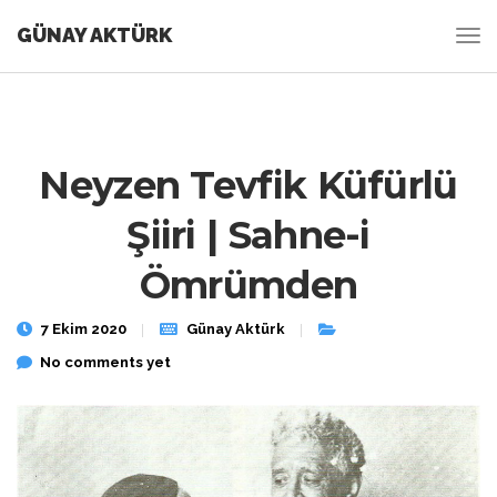
GÜNAY AKTÜRK
Neyzen Tevfik Küfürlü
Şiiri | Sahne-i
Ömrümden
7 Ekim 2020
Günay Aktürk
No comments yet