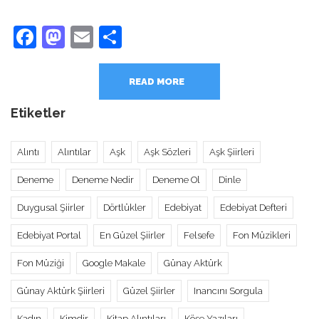
Facebook
Mastodon
Email
Share
READ MORE
Etiketler
Alıntı
Alıntılar
Aşk
Aşk Sözleri
Aşk Şiirleri
Deneme
Deneme Nedir
Deneme Ol
Dinle
Duygusal Şiirler
Dörtlükler
Edebiyat
Edebiyat Defteri
Edebiyat Portal
En Güzel Şiirler
Felsefe
Fon Müzikleri
Fon Müziği
Google Makale
Günay Aktürk
Günay Aktürk Şiirleri
Güzel Şiirler
Inancını Sorgula
Kadın
Kimdir
Kitap Alıntıları
Köşe Yazıları