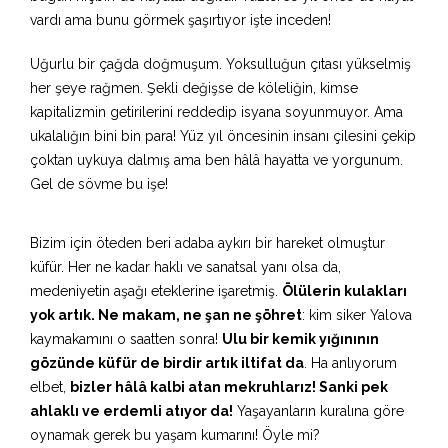
vardı ama bunu görmek şaşırtıyor işte inceden!
Uğurlu bir çağda doğmuşum. Yoksulluğun çıtası yükselmiş
her şeye rağmen. Şekli değişse de köleliğin, kimse
kapitalizmin getirilerini reddedip isyana soyunmuyor. Ama
ukalalığın bini bin para! Yüz yıl öncesinin insanı çilesini çekip
çoktan uykuya dalmış ama ben hâlâ hayatta ve yorgunum.
Gel de sövme bu işe!
Bizim için öteden beri adaba aykırı bir hareket olmuştur
küfür. Her ne kadar haklı ve sanatsal yanı olsa da,
medeniyetin aşağı eteklerine işaretmiş.
Ölülerin kulakları
yok artık. Ne makam, ne şan ne şöhret
: kim siker Yalova
kaymakamını o saatten sonra!
Ulu bir kemik yığınının
gözünde küfür de birdir artık iltifat da
. Ha anlıyorum
elbet,
bizler hâlâ kalbi atan mekruhlarız! Sanki pek
ahlaklı ve erdemli atıyor da!
Yaşayanların kuralına göre
oynamak gerek bu yaşam kumarını! Öyle mi?