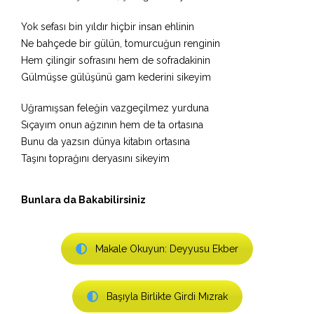
Yok sefası bin yıldır hiçbir insan ehlinin
Ne bahçede bir gülün, tomurcuğun renginin
Hem çilingir sofrasını hem de sofradakinin
Gülmüşse gülüşünü gam kederini sikeyim
Uğramışsan feleğin vazgeçilmez yurduna
Sıçayım onun ağzının hem de ta ortasına
Bunu da yazsın dünya kitabın ortasına
Taşını toprağını deryasını sikeyim
Bunlara da Bakabilirsiniz
Makale Okuyun: Deyyusu Ekber
Başıyla Birlikte Girdi Mızrak