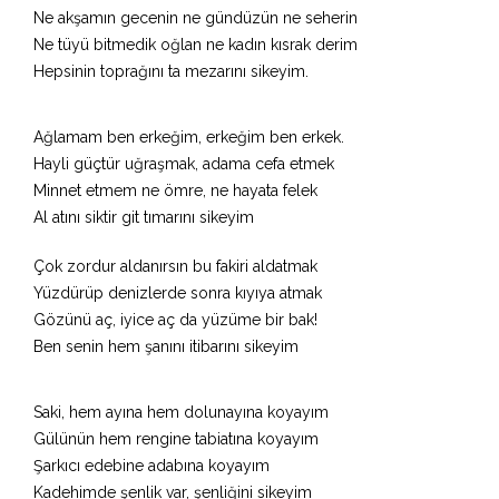
Ne akşamın gecenin ne gündüzün ne seherin
Ne tüyü bitmedik oğlan ne kadın kısrak derim
Hepsinin toprağını ta mezarını sikeyim.
Ağlamam ben erkeğim, erkeğim ben erkek.
Hayli güçtür uğraşmak, adama cefa etmek
Minnet etmem ne ömre, ne hayata felek
Al atını siktir git tımarını sikeyim
Çok zordur aldanırsın bu fakiri aldatmak
Yüzdürüp denizlerde sonra kıyıya atmak
Gözünü aç, iyice aç da yüzüme bir bak!
Ben senin hem şanını itibarını sikeyim
Saki, hem ayına hem dolunayına koyayım
Gülünün hem rengine tabiatına koyayım
Şarkıcı edebine adabına koyayım
Kadehimde şenlik var, şenliğini sikeyim