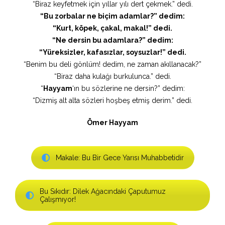
“Biraz keyfetmek için yıllar yılı dert çekmek.” dedi.
“Bu zorbalar ne biçim adamlar?” dedim:
“Kurt, köpek, çakal, makal!” dedi.
“Ne dersin bu adamlara?” dedim:
“Yüreksizler, kafasızlar, soysuzlar!” dedi.
“Benim bu deli gönlüm! dedim, ne zaman akıllanacak?”
“Biraz daha kulağı burkulunca.” dedi.
“
Hayyam
‘ın bu sözlerine ne dersin?” dedim:
“Dizmiş alt alta sözleri hoşbeş etmiş derim.” dedi.
Ömer Hayyam
Makale: Bu Bir Gece Yarısı Muhabbetidir
Bu Sıkıdır: Dilek Ağacındaki Çaputumuz
Çalışmıyor!