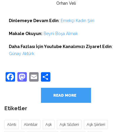
Orhan Veli
Dinlemeye Devam Edin
:
Emekçi Kadın Şiiri
Makale Okuyun:
Beyni Boşa Almak
Daha Fazlası İçin Youtube Kanalımızı Ziyaret Edin
:
Günay Aktürk
Facebook
Mastodon
Email
Share
READ MORE
Etiketler
Alıntı
Alıntılar
Aşk
Aşk Sözleri
Aşk Şiirleri