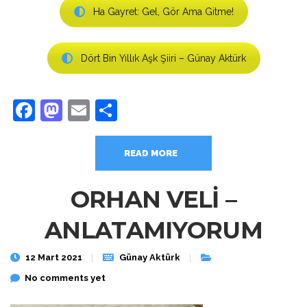
Ha Gayret: Gel, Gör Ama Gitme!
Dört Bin Yıllık Aşk Şiiri – Günay Aktürk
Facebook
Mastodon
Email
Share
READ MORE
ORHAN VELİ –
ANLATAMIYORUM
12 Mart 2021
Günay Aktürk
No comments yet