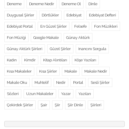
Deneme
Deneme Nedir
Deneme Ol
Dinle
Duygusal Şiirler
Dörtlükler
Edebiyat
Edebiyat Defteri
Edebiyat Portal
En Güzel Şiirler
Felsefe
Fon Müzikleri
Fon Müziği
Google Makale
Günay Aktürk
Günay Aktürk Şiirleri
Güzel Şiirler
Inancını Sorgula
Kadın
Kimdir
Kitap Alıntıları
Köşe Yazıları
Kısa Makaleler
Kısa Şiirler
Makale
Makale Nedir
Makale Oku
Muhtelif
Nedir
Portal
Sesli Şiirler
Sözleri
Uzun Makaleler
Yazar
Yazıları
Çekirdek Şiirler
Şair
Şiir
Şiir Dinle
Şiirleri