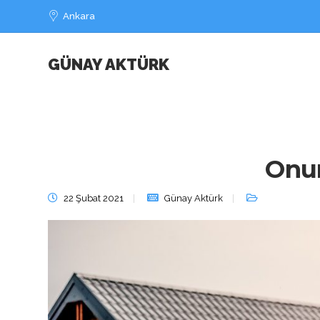
Ankara
GÜNAY AKTÜRK
Onur
22 Şubat 2021
Günay Aktürk