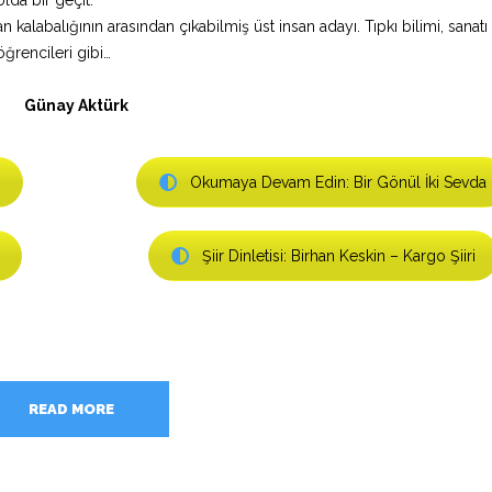
 kalabalığının arasından çıkabilmiş üst insan adayı. Tıpkı bilimi, sanatı
ğrencileri gibi…
Günay Aktürk
Okumaya Devam Edin: Bir Gönül İki Sevda
Şiir Dinletisi: Birhan Keskin – Kargo Şiiri
READ MORE