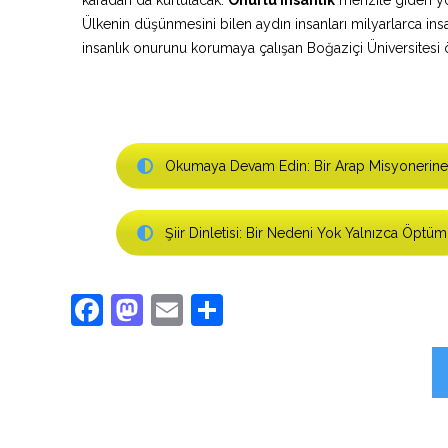
Ülkenin düşünmesini bilen aydın insanları milyarlarca insan
insanlık onurunu korumaya çalışan Boğaziçi Üniversitesi ö
Okumaya Devam Edin: Bir Arap Misyonerine
Şiir Dinletisi: Bir Nedeni Yok Yalnızca Öptüm
Facebook
Mastodon
Email
Share