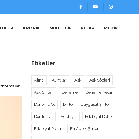
KÜLER
KRONIK
MUHTELIF
KITAP
MÜZIK
Etiketler
Alıntı
Alıntılar
Aşk
Aşk Sözleri
mments yet
Aşk Şiirleri
Deneme
Deneme Nedir
Deneme Ol
Dinle
Duygusal Şiirler
Dörtlükler
Edebiyat
Edebiyat Defteri
Edebiyat Portal
En Güzel Şiirler