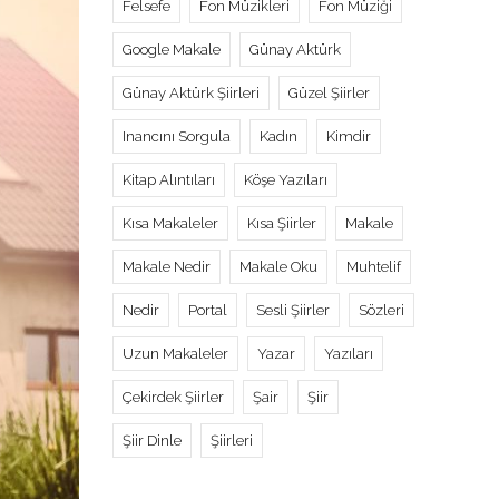
Felsefe
Fon Müzikleri
Fon Müziği
Google Makale
Günay Aktürk
Günay Aktürk Şiirleri
Güzel Şiirler
Inancını Sorgula
Kadın
Kimdir
Kitap Alıntıları
Köşe Yazıları
Kısa Makaleler
Kısa Şiirler
Makale
Makale Nedir
Makale Oku
Muhtelif
Nedir
Portal
Sesli Şiirler
Sözleri
Uzun Makaleler
Yazar
Yazıları
Çekirdek Şiirler
Şair
Şiir
Şiir Dinle
Şiirleri