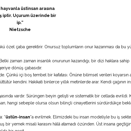
, hayvanla üstinsan arasına
ş iptir. Uçurum üzerinde bir
ip.”
Nietzsche
nkü özel çaba gerektirir. Onursuz toplumların onur kazanması da bu 
Belki zaman zaman insanlık onurunun kazandığı, bir dizi haklara sahi
eriye dönüş çabasıdır.
de. Çünkü içi boş tembel bir kafatası. Önüne bilimsel verileri koyarsın
tütür kendini. Hakikati binlerce yıllık metinlerde arar. Kendi çağının in
sında vardır. Sürüngen beyin gelişti ve sistematik bir cellada evrildi. 
san, hangi sebeple olursa olsun bilinçli cinayetlerini sürdürdükçe bek
: “
üstün-insan
“a evrilmek. Elimizdeki bu insan modeliyle bu iş sekt
tmuş bir yemek misali karasını hâlâ atamadı özünden. Üst insana geçtiğ
da bir geçit.