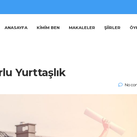
ANASAYFA
KIMIM BEN
MAKALELER
ŞIIRLER
ÖY
lu Yurttaşlık
No co