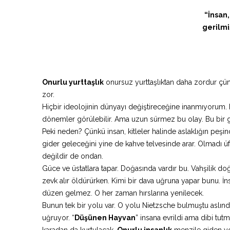
“İnsan
gerilmi
Onurlu yurttaşlık
onursuz yurttaşlıktan daha zordur çü
zor.
Hiçbir ideolojinin dünyayı değiştireceğine inanmıyorum. 
dönemler görülebilir. Ama uzun sürmez bu olay. Bu bir g
Peki neden? Çünkü insan, kitleler halinde aslaklığın peşin
gider geleceğini yine de kahve telvesinde arar. Olmadı üfüt
değildir de ondan.
Güce ve üstatlara tapar. Doğasında vardır bu. Vahşilik doğa
zevk alır öldürürken. Kimi bir dava uğruna yapar bunu. İn
düzen gelmez. O her zaman hırslarına yenilecek.
Bunun tek bir yolu var. O yolu Nietzsche bulmuştu aslında
uğruyor. “
Düşünen Hayvan
” insana evrildi ama dibi tu
karadan da kurtulacak.
Onurlu insanlık
menzile giden yol