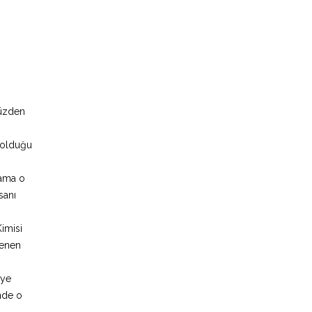
yüzden
p olduğu
 ama o
sanı
Kimisi
lenen
eye
inde o