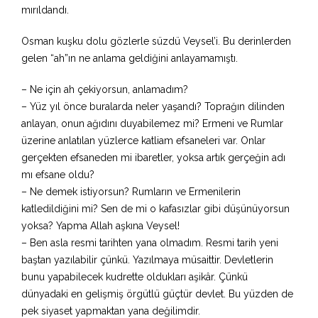
mırıldandı.
Osman kuşku dolu gözlerle süzdü Veysel’i. Bu derinlerden
gelen “ah”ın ne anlama geldiğini anlayamamıştı.
– Ne için ah çekiyorsun, anlamadım?
– Yüz yıl önce buralarda neler yaşandı? Toprağın dilinden
anlayan, onun ağıdını duyabilemez mi? Ermeni ve Rumlar
üzerine anlatılan yüzlerce katliam efsaneleri var. Onlar
gerçekten efsaneden mi ibaretler, yoksa artık gerçeğin adı
mı efsane oldu?
– Ne demek istiyorsun? Rumların ve Ermenilerin
katledildiğini mi? Sen de mi o kafasızlar gibi düşünüyorsun
yoksa? Yapma Allah aşkına Veysel!
– Ben asla resmi tarihten yana olmadım. Resmi tarih yeni
baştan yazılabilir çünkü. Yazılmaya müsaittir. Devletlerin
bunu yapabilecek kudrette oldukları aşikâr. Çünkü
dünyadaki en gelişmiş örgütlü güçtür devlet. Bu yüzden de
pek siyaset yapmaktan yana değilimdir.