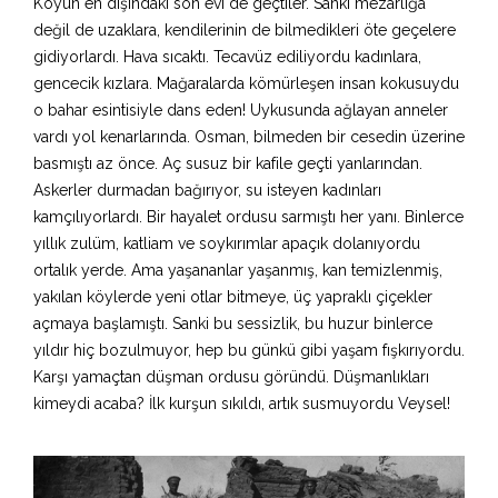
Köyün en dışındaki son evi de geçtiler. Sanki mezarlığa
değil de uzaklara, kendilerinin de bilmedikleri öte geçelere
gidiyorlardı. Hava sıcaktı. Tecavüz ediliyordu kadınlara,
gencecik kızlara. Mağaralarda kömürleşen insan kokusuydu
o bahar esintisiyle dans eden! Uykusunda ağlayan anneler
vardı yol kenarlarında. Osman, bilmeden bir cesedin üzerine
basmıştı az önce. Aç susuz bir kafile geçti yanlarından.
Askerler durmadan bağırıyor, su isteyen kadınları
kamçılıyorlardı. Bir hayalet ordusu sarmıştı her yanı. Binlerce
yıllık zulüm, katliam ve soykırımlar apaçık dolanıyordu
ortalık yerde. Ama yaşananlar yaşanmış, kan temizlenmiş,
yakılan köylerde yeni otlar bitmeye, üç yapraklı çiçekler
açmaya başlamıştı. Sanki bu sessizlik, bu huzur binlerce
yıldır hiç bozulmuyor, hep bu günkü gibi yaşam fışkırıyordu.
Karşı yamaçtan düşman ordusu göründü. Düşmanlıkları
kimeydi acaba? İlk kurşun sıkıldı, artık susmuyordu Veysel!