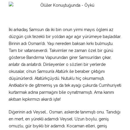
İki arkadaş Samsun da iki bin onun yirmi mayıs öğleni az
düzgün çok tezekli bir yoldan ağır ağır yürümeye başladılar.
Birinin adı Osman’dı. Yaşı nereden baksan kırkı bulmuştu.
Tam bir vatanseverdi. Takvimler ne zaman özel bir günü
gösterse Bandırma Vapurundan girer Samsun’dan çıkar,
anlatır da anlatırdı. Dinleyenler o sözleri bir yerlerde
okusalar, o’nun Samsun’a Atatürk ile beraber çıktığını
düşünürlerdi. Atatürkçüydü. Nutuk’u hiç okumamıştı.
Anıtkabir’e de gitmemiş ya da tek ayağı çukurda Cumhuriyeti
kurtarmak adına parmağını bile oynatmamıştı. Ama kanını
akıtsan kıpkırmızı akardı işte!
Diğerinin adı Veysel… Osman, askerde tanımıştı onu. Tanıdığı
en mert, en yürekli adamdı Veysel. Uzun boylu, geniş
omuzlu, gür bıyıklı bir adamdı. Kocaman elleri, geniş