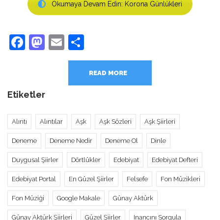
Okumaya Devam Edin: Korona Günlükleri
Facebook
Mastodon
Email
Share
READ MORE
Etiketler
Alıntı
Alıntılar
Aşk
Aşk Sözleri
Aşk Şiirleri
Deneme
Deneme Nedir
Deneme Ol
Dinle
Duygusal Şiirler
Dörtlükler
Edebiyat
Edebiyat Defteri
Edebiyat Portal
En Güzel Şiirler
Felsefe
Fon Müzikleri
Fon Müziği
Google Makale
Günay Aktürk
Günay Aktürk Şiirleri
Güzel Şiirler
Inancını Sorgula