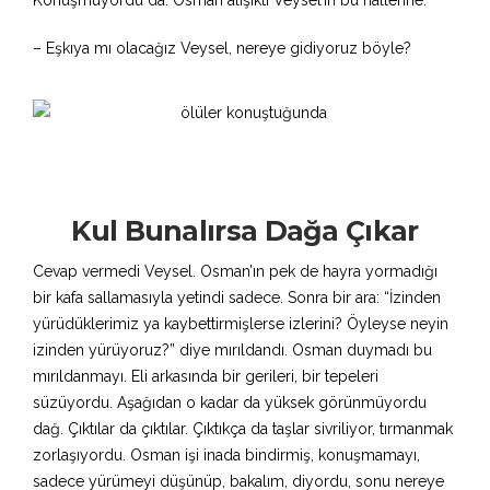
Konuşmuyordu da. Osman alışıktı Veysel’in bu hallerine.
– Eşkıya mı olacağız Veysel, nereye gidiyoruz böyle?
Kul Bunalırsa Dağa Çıkar
Cevap vermedi Veysel. Osman’ın pek de hayra yormadığı
bir kafa sallamasıyla yetindi sadece. Sonra bir ara: “İzinden
yürüdüklerimiz ya kaybettirmişlerse izlerini? Öyleyse neyin
izinden yürüyoruz?” diye mırıldandı. Osman duymadı bu
mırıldanmayı. Eli arkasında bir gerileri, bir tepeleri
süzüyordu. Aşağıdan o kadar da yüksek görünmüyordu
dağ. Çıktılar da çıktılar. Çıktıkça da taşlar sivriliyor, tırmanmak
zorlaşıyordu. Osman işi inada bindirmiş, konuşmamayı,
sadece yürümeyi düşünüp, bakalım, diyordu, sonu nereye