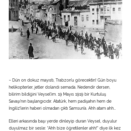
– Dün on dokuz mayıstı, Trabzon’u görecektin! Gün boyu
helikopterler, jetler dolandı semada. Nedendir dersen,
bilirim bildiğini Veysel’im. 19 Mayıs 1919 bir Kurtuluş
Savaşı’nın başlangıcıdır. Atatürk, hem padişahın hem de
İngiliz’lerin haberi olmadan çıktı Samsun’a. Ahh atam ahh…
Elleri arkasında başı yerde dinleyip duran Veysel, duyulur
duyulmaz bir sesle: “Ahh bize öğretilenler ahh!” diye ilk kez