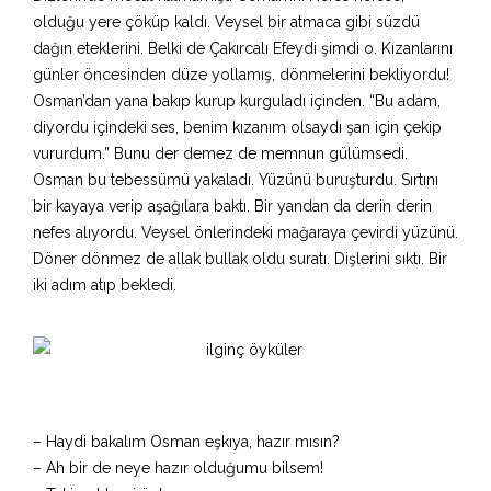
olduğu yere çöküp kaldı. Veysel bir atmaca gibi süzdü
dağın eteklerini. Belki de Çakırcalı Efeydi şimdi o. Kızanlarını
günler öncesinden düze yollamış, dönmelerini bekliyordu!
Osman’dan yana bakıp kurup kurguladı içinden. “Bu adam,
diyordu içindeki ses, benim kızanım olsaydı şan için çekip
vururdum.” Bunu der demez de memnun gülümsedi.
Osman bu tebessümü yakaladı. Yüzünü buruşturdu. Sırtını
bir kayaya verip aşağılara baktı. Bir yandan da derin derin
nefes alıyordu. Veysel önlerindeki mağaraya çevirdi yüzünü.
Döner dönmez de allak bullak oldu suratı. Dişlerini sıktı. Bir
iki adım atıp bekledi.
– Haydi bakalım Osman eşkıya, hazır mısın?
– Ah bir de neye hazır olduğumu bilsem!