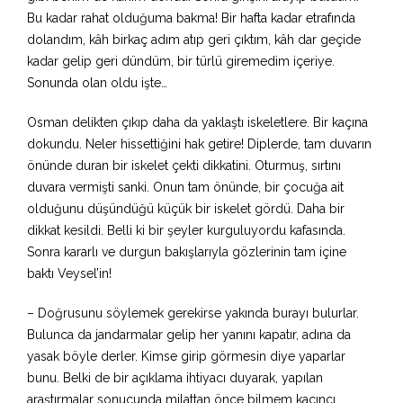
Bu kadar rahat olduğuma bakma! Bir hafta kadar etrafında
dolandım, kâh birkaç adım atıp geri çıktım, kâh dar geçide
kadar gelip geri dündüm, bir türlü giremedim içeriye.
Sonunda olan oldu işte…
Osman delikten çıkıp daha da yaklaştı iskeletlere. Bir kaçına
dokundu. Neler hissettiğini hak getire! Diplerde, tam duvarın
önünde duran bir iskelet çekti dikkatini. Oturmuş, sırtını
duvara vermişti sanki. Onun tam önünde, bir çocuğa ait
olduğunu düşündüğü küçük bir iskelet gördü. Daha bir
dikkat kesildi. Belli ki bir şeyler kurguluyordu kafasında.
Sonra kararlı ve durgun bakışlarıyla gözlerinin tam içine
baktı Veysel’in!
– Doğrusunu söylemek gerekirse yakında burayı bulurlar.
Bulunca da jandarmalar gelip her yanını kapatır, adına da
yasak böyle derler. Kimse girip görmesin diye yaparlar
bunu. Belki de bir açıklama ihtiyacı duyarak, yapılan
araştırmalar sonucunda milattan önce bilmem kaçıncı