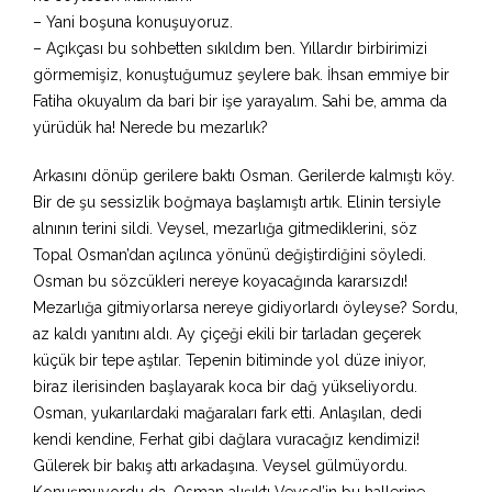
– Yani boşuna konuşuyoruz.
– Açıkçası bu sohbetten sıkıldım ben. Yıllardır birbirimizi
görmemişiz, konuştuğumuz şeylere bak. İhsan emmiye bir
Fatiha okuyalım da bari bir işe yarayalım. Sahi be, amma da
yürüdük ha! Nerede bu mezarlık?
Arkasını dönüp gerilere baktı Osman. Gerilerde kalmıştı köy.
Bir de şu sessizlik boğmaya başlamıştı artık. Elinin tersiyle
alnının terini sildi. Veysel, mezarlığa gitmediklerini, söz
Topal Osman’dan açılınca yönünü değiştirdiğini söyledi.
Osman bu sözcükleri nereye koyacağında kararsızdı!
Mezarlığa gitmiyorlarsa nereye gidiyorlardı öyleyse? Sordu,
az kaldı yanıtını aldı. Ay çiçeği ekili bir tarladan geçerek
küçük bir tepe aştılar. Tepenin bitiminde yol düze iniyor,
biraz ilerisinden başlayarak koca bir dağ yükseliyordu.
Osman, yukarılardaki mağaraları fark etti. Anlaşılan, dedi
kendi kendine, Ferhat gibi dağlara vuracağız kendimizi!
Gülerek bir bakış attı arkadaşına. Veysel gülmüyordu.