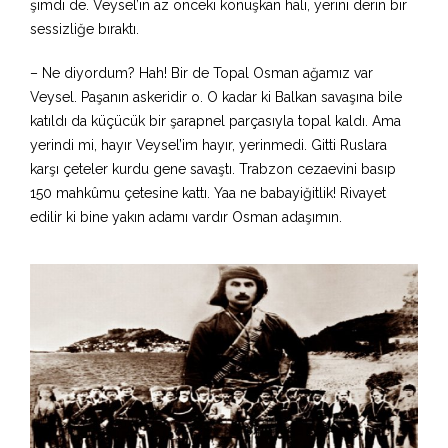
şimdi de. Veysel’in az önceki konuşkan hali, yerini derin bir
sessizliğe bıraktı.
– Ne diyordum? Hah! Bir de Topal Osman ağamız var
Veysel. Paşanın askeridir o. O kadar ki Balkan savaşına bile
katıldı da küçücük bir şarapnel parçasıyla topal kaldı. Ama
yerindi mi, hayır Veysel’im hayır, yerinmedi. Gitti Ruslara
karşı çeteler kurdu gene savaştı. Trabzon cezaevini basıp
150 mahkûmu çetesine kattı. Yaa ne babayiğitlik! Rivayet
edilir ki bine yakın adamı vardır Osman adaşımın.