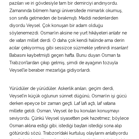
pazıları ve iri gövdesiyle tam bir demirciyi andırıyordu.
Zamanında bilmem hangi üniversitede mimarlık okumuş,
son sınıfa gelmeden de bırakmıştı. Maddi nedenlerden
diyordu Veysel. Çok konuşan bir adam olduğu
söylenemezdi. Osman’ın aksine ne yurt hikâyeleri anlatır ne
de vatan millet derdi. O daha çok kendi halinde ama derin
acılar çekiyormuş gibi sessizce süzmekle yetinirdi insanları!
Babasını kaybetmişti geçen hafta. Bunu duyan Osman ta
Trabzon’lardan çıkıp gelmiş, şimdi de ayağının tozuyla
Veysel’le beraber mezarlığa gidiyorlardı.
Yürüdüler de yürüdüler. Askerlik anıları, geçim derdi,
Veysel’in küçük oğlunun sünnet düğünü, Osman’ın işi gücü
derken epeyce bir zaman geçti. Laf lafı açtı, laf vatana
millete geldi. Osman, Veysel ile bu konuları konuşmayı
seviyordu. Çünkü Veysel siyasetten pek hazetmez; böylece
Osman aklına estiği gibi, istediği baştan istediği sona alıp
götürürdü sözü. Trabzon’daki kurtuluş olaylarını anlatıyordu