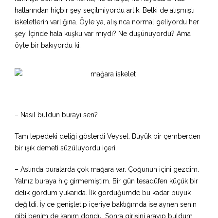
hatlarından hiçbir şey seçilmiyordu artık. Belki de alışmıştı
iskeletlerin varlığına. Öyle ya, alışınca normal geliyordu her
şey. İçinde hala kuşku var mıydı? Ne düşünüyordu? Ama
öyle bir bakıyordu ki…
– Nasıl buldun burayı sen?
Tam tepedeki deliği gösterdi Veysel. Büyük bir çemberden
bir ışık demeti süzülüyordu içeri.
– Aslında buralarda çok mağara var. Çoğunun içini gezdim.
Yalnız buraya hiç girmemiştim. Bir gün tesadüfen küçük bir
delik gördüm yukarıda. İlk gördüğümde bu kadar büyük
değildi. İyice genişletip içeriye baktığımda ise aynen senin
gibi benim de kanım dondu. Sonra girişini arayıp buldum.