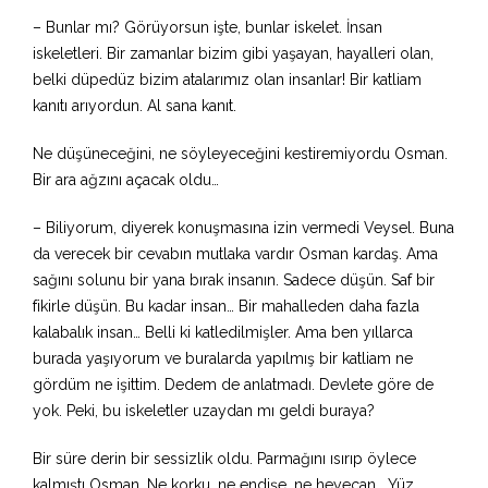
– Bunlar mı? Görüyorsun işte, bunlar iskelet. İnsan
iskeletleri. Bir zamanlar bizim gibi yaşayan, hayalleri olan,
belki düpedüz bizim atalarımız olan insanlar! Bir katliam
kanıtı arıyordun. Al sana kanıt.
Ne düşüneceğini, ne söyleyeceğini kestiremiyordu Osman.
Bir ara ağzını açacak oldu…
– Biliyorum, diyerek konuşmasına izin vermedi Veysel. Buna
da verecek bir cevabın mutlaka vardır Osman kardaş. Ama
sağını solunu bir yana bırak insanın. Sadece düşün. Saf bir
fikirle düşün. Bu kadar insan… Bir mahalleden daha fazla
kalabalık insan… Belli ki katledilmişler. Ama ben yıllarca
burada yaşıyorum ve buralarda yapılmış bir katliam ne
gördüm ne işittim. Dedem de anlatmadı. Devlete göre de
yok. Peki, bu iskeletler uzaydan mı geldi buraya?
Bir süre derin bir sessizlik oldu. Parmağını ısırıp öylece
kalmıştı Osman. Ne korku, ne endişe, ne heyecan… Yüz