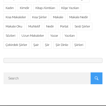
Kadın
Kimdir
Kitap Alıntıları
Köşe Yazıları
Kısa Makaleler
Kısa Şiirler
Makale
Makale Nedir
Makale Oku
Muhtelif
Nedir
Portal
Sesli Şiirler
Sözleri
Uzun Makaleler
Yazar
Yazıları
Çekirdek Şiirler
Şair
Şiir
Şiir Dinle
Şiirleri