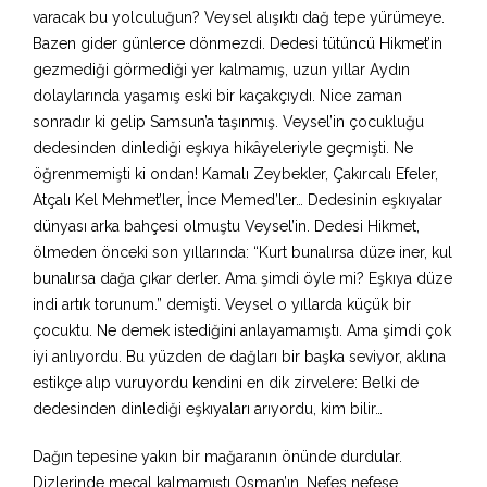
varacak bu yolculuğun? Veysel alışıktı dağ tepe yürümeye.
Bazen gider günlerce dönmezdi. Dedesi tütüncü Hikmet’in
gezmediği görmediği yer kalmamış, uzun yıllar Aydın
dolaylarında yaşamış eski bir kaçakçıydı. Nice zaman
sonradır ki gelip Samsun’a taşınmış. Veysel’in çocukluğu
dedesinden dinlediği eşkıya hikâyeleriyle geçmişti. Ne
öğrenmemişti ki ondan! Kamalı Zeybekler, Çakırcalı Efeler,
Atçalı Kel Mehmet’ler, İnce Memed’ler… Dedesinin eşkıyalar
dünyası arka bahçesi olmuştu Veysel’in. Dedesi Hikmet,
ölmeden önceki son yıllarında: “Kurt bunalırsa düze iner, kul
bunalırsa dağa çıkar derler. Ama şimdi öyle mi? Eşkıya düze
indi artık torunum.” demişti. Veysel o yıllarda küçük bir
çocuktu. Ne demek istediğini anlayamamıştı. Ama şimdi çok
iyi anlıyordu. Bu yüzden de dağları bir başka seviyor, aklına
estikçe alıp vuruyordu kendini en dik zirvelere: Belki de
dedesinden dinlediği eşkıyaları arıyordu, kim bilir…
Dağın tepesine yakın bir mağaranın önünde durdular.
Dizlerinde mecal kalmamıştı Osman’ın. Nefes nefese,