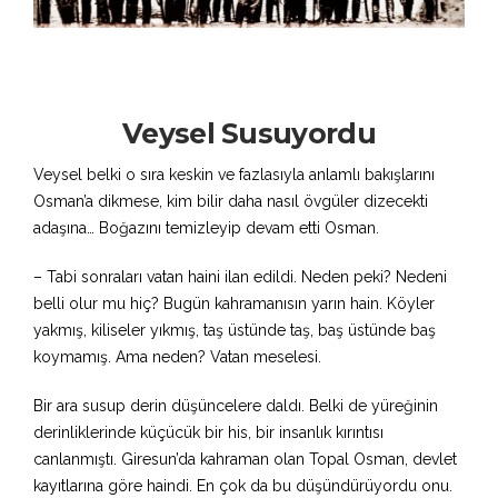
Veysel Susuyordu
Veysel belki o sıra keskin ve fazlasıyla anlamlı bakışlarını
Osman’a dikmese, kim bilir daha nasıl övgüler dizecekti
adaşına… Boğazını temizleyip devam etti Osman.
– Tabi sonraları vatan haini ilan edildi. Neden peki? Nedeni
belli olur mu hiç? Bugün kahramanısın yarın hain. Köyler
yakmış, kiliseler yıkmış, taş üstünde taş, baş üstünde baş
koymamış. Ama neden? Vatan meselesi.
Bir ara susup derin düşüncelere daldı. Belki de yüreğinin
derinliklerinde küçücük bir his, bir insanlık kırıntısı
canlanmıştı. Giresun’da kahraman olan Topal Osman, devlet
kayıtlarına göre haindi. En çok da bu düşündürüyordu onu.