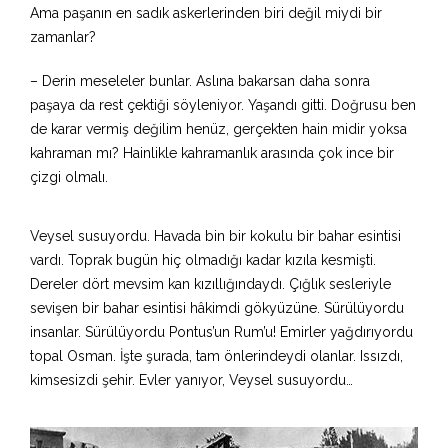
Ama paşanın en sadık askerlerinden biri değil miydi bir
zamanlar?
– Derin meseleler bunlar. Aslına bakarsan daha sonra
paşaya da rest çektiği söyleniyor. Yaşandı gitti. Doğrusu ben
de karar vermiş değilim henüz, gerçekten hain midir yoksa
kahraman mı? Hainlikle kahramanlık arasında çok ince bir
çizgi olmalı.
Veysel susuyordu. Havada bin bir kokulu bir bahar esintisi
vardı. Toprak bugün hiç olmadığı kadar kızıla kesmişti.
Dereler dört mevsim kan kızıllığındaydı. Çığlık sesleriyle
sevişen bir bahar esintisi hâkimdi gökyüzüne. Sürülüyordu
insanlar. Sürülüyordu Pontus’un Rum’u! Emirler yağdırıyordu
topal Osman. İşte şurada, tam önlerindeydi olanlar. Issızdı,
kimsesizdi şehir. Evler yanıyor, Veysel susuyordu…