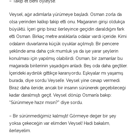
– Takip et beni öyleyse.
Veysel, ağır adımlarla yürümeye başladı. Osman zorla da
olsa yerinden kalkıp takip etti onu. Mağaranın girişi oldukça
büyüktü. İçeri girip biraz ilerleyince geçidin daraldığını fark
etti Osman. Birkaç metre aralıklarla odalar vardı içeride. Kimi
odaların duvarlarına küçük oyuklar açılmıştı. Bir pencere
şeklinde ama daha çok mumluk ya da işe yarar şeylerin
konulması için yapılmış olabilirdi. Osman, bir zamanlar bu
mağarada birilerinin yaşadığını anladı. Beş oda daha geçtiler.
İçerideki aydınlık gittikçe kararıyordu. Eşkıyalar mı yaşamış
burada, diye sordu Veysel’e. Veysel yine cevap vermedi.
Biraz daha ileride, ancak bir insanın sürünerek geçebileceği
kadar daralmıştı geçit. Veysel dönüp Osman’a bakıp:
“Sürünmeye hazır mısın?” diye sordu.
– Bir sürünmediğimiz kalmıştı! Görmeye değer bir şey
yoksa çekeceğin var elimden Veysel! Hadi bakalım,
ilerleyelim.