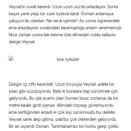
Veysel’in suratı karardı. Uzun uzun süzdü arkadaşını. Sonra
başını yere yıkıp bir süre öylece kaldı. Osman anlamaya
çalışıyordu olanları. Ne vardı içeride? Az sonra öğrenecekti
ama arkadaşının suratındaki karamsarlığa anlam verememişti.
Nice zaman sonra tek kelime bile etmeden soktu kafasını
deliğe Veysel.
Deliğin içi zifiri karanlıktı. Uzun boyuyla Veysel, adeta bir
yılan gibi süzülüyordu. Belli ki buralara hep sürünmek için
geliyordu. Bu işte acemi olan Osman biraz zorlansa da bir
metre kadar girdi içeriye. Altındaki toprağı göremiyordu
ama sertliğinden anladı ki çok kişi sürünmüştü bu delikte.
Veysel sanki akıp gitmiş, patırtısı çok ötelerden geliyordu.
Bir an ürperdi Osman. Tanımlanamaz bir korku gelip çöktü