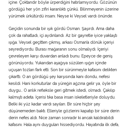
içine. Çoktandır böyle ürperdiğini hatırlamıyordu. Gözünün
gördüğü her yön zifiri karanlıktı çünkü. Bilinmeyenin üzerine
yürümek ürkütürdü insanı. Neyse ki Veysel vardı önünde.
Geçidin sonunda bir ışık gördü Osman. Şaşırdı. Ama daha
çok da rahatladı, içi aydınlandı. Az bir gayretle iyice yaklaştı
ışığa. Veysel geçitten çıkmış, arkası Osman’a dönük içeriyi
seyrediyordu. Burası mağaranın sonu olmalıydı. İçeriyi
çevreleyen karşı duvardan anladı bunu. Epeyce de geniş
görünüyordu. Yukarıdan aşağıya süzülen ışığın içinde
uçuşan tozları fark etti. Son bir sürünmeyle kafasını delikten
çıkarttı. O an gördüğü şey karşısında kanı dondu, nefesi
kesildi. Hani korkuturlar da yüreğin ağzına gelir ya, öyle bir
duygu… O anlık refleksle geri gitmek istedi, olmadı. Çakılıp
kalmıştı adeta. İçerisi tıka basa insan iskeletleriyle doluydu.
Belki iki yüz kadar vardı sayıları. Bir süre hiçbir şey
düşünemeden baktı. Elleriyle gözlerini kapatıp bir süre derin
derin nefes aldı. Nice zaman sonradır ki ancak kaldırabildi
kafasını. Hala aynı duyguları hissediyordu. Hayatında ilk defa,