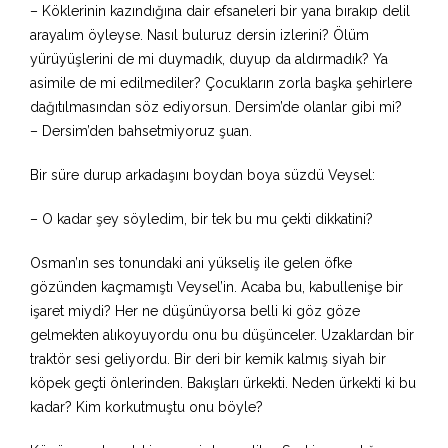
– Köklerinin kazındığına dair efsaneleri bir yana bırakıp delil
arayalım öyleyse. Nasıl buluruz dersin izlerini? Ölüm
yürüyüşlerini de mi duymadık, duyup da aldırmadık? Ya
asimile de mi edilmediler? Çocukların zorla başka şehirlere
dağıtılmasından söz ediyorsun. Dersim’de olanlar gibi mi?
– Dersim’den bahsetmiyoruz şuan.
Bir süre durup arkadaşını boydan boya süzdü Veysel:
– O kadar şey söyledim, bir tek bu mu çekti dikkatini?
Osman’ın ses tonundaki ani yükseliş ile gelen öfke
gözünden kaçmamıştı Veysel’in. Acaba bu, kabullenişe bir
işaret miydi? Her ne düşünüyorsa belli ki göz göze
gelmekten alıkoyuyordu onu bu düşünceler. Uzaklardan bir
traktör sesi geliyordu. Bir deri bir kemik kalmış siyah bir
köpek geçti önlerinden. Bakışları ürkekti. Neden ürkekti ki bu
kadar? Kim korkutmuştu onu böyle?