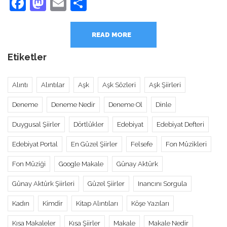
Facebook
Mastodon
Email
Share
READ MORE
Etiketler
Alıntı
Alıntılar
Aşk
Aşk Sözleri
Aşk Şiirleri
Deneme
Deneme Nedir
Deneme Ol
Dinle
Duygusal Şiirler
Dörtlükler
Edebiyat
Edebiyat Defteri
Edebiyat Portal
En Güzel Şiirler
Felsefe
Fon Müzikleri
Fon Müziği
Google Makale
Günay Aktürk
Günay Aktürk Şiirleri
Güzel Şiirler
Inancını Sorgula
Kadın
Kimdir
Kitap Alıntıları
Köşe Yazıları
Kısa Makaleler
Kısa Şiirler
Makale
Makale Nedir