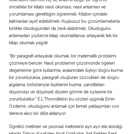
öncelikle bir kitabı nasıl okuması, nasıl anlaması ve
yorumlaması gerektiğini öğrenmeli. Kitabın içindeki
katmanları ayırt edebilmeli. Kuşkusuz bu çözümlemelerle
birlikte okuduğundan da zevk alabilmeli. Okuduğunu
anlamadan yüzlerce kitap okumaktansa, anlayarak tek bir
kitap okumak yeğdir.
“Bir paragrafı anlayarak okumak, bir matematik problemi
çözmeye benzer. Nasıl problemin çözümünde öğeleri
değerlerine göre kullanma, aralarındaki ilişkiyi doğru kurma
bir zorunluluksa, paragrafı oluşturan sözcükleri de doğru
algılama, birbirleriyle ilişkilerini bulma, yansıttıkları
düşünceyi ve düşünsel düzeni görme de öylesine bir
zorunluluktur.” E.L.Thorndike’ın bu sözleri ışığında Emin
Özdemir, okuduğunu anlamak için temel yaklaşımları son
derece akıcı bir dille aktarıyor.
Öğretici metinler ve yazınsal metinlerin ayrı ayrı ele alındığı
kitapta Tahsin Yücel’den Akşit Göktürk’e, Sait Faik’ten Ferit