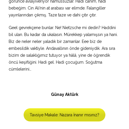
görünce avlayıveriyor namussuzlar. Hadi canım, hadi
bebeğim. Cin Ali’nin at arabası var elimde. Falangiller
yayınlarından çıkmış. Taze taze ve dahi çıtır çıtır.
Geel gevrekçene bunlar. Ne! Nietzsche mi dedin? Haddini
bil ulan. Bu kadar da ukalasın. Mürekkep yalamışsın ya hani.
Biz de neler neler yaladık bir zamanlar. Eee biz de
embesildik vaktiyle. Andavallının önde gideniydik. Ara sıra
bizim de salaklığımız tutuyor ya hâlâ, yine de öğrendik
öncü keşifliğini. Hadi gel. Hadi çocuğum. Soğutma
cümlelerini…
Günay Aktürk
Tavsiye Makale: Nazara İnanır mısınız?