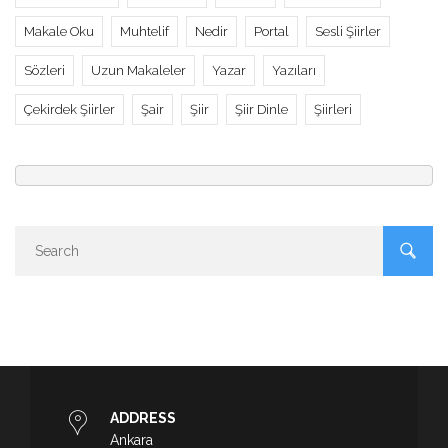
Makale Oku
Muhtelif
Nedir
Portal
Sesli Şiirler
Sözleri
Uzun Makaleler
Yazar
Yazıları
Çekirdek Şiirler
Şair
Şiir
Şiir Dinle
Şiirleri
ADDRESS
Ankara