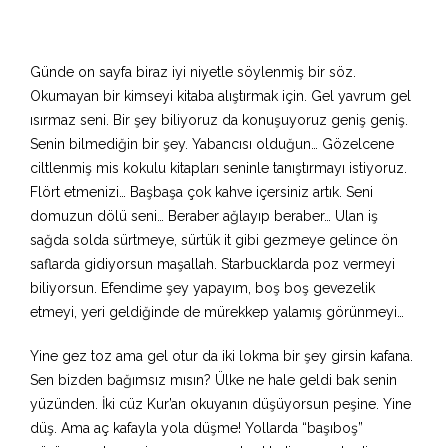
Günde on sayfa biraz iyi niyetle söylenmiş bir söz.
Okumayan bir kimseyi kitaba alıştırmak için. Gel yavrum gel
ısırmaz seni. Bir şey biliyoruz da konuşuyoruz geniş geniş.
Senin bilmediğin bir şey. Yabancısı olduğun… Gözelcene
ciltlenmiş mis kokulu kitapları seninle tanıştırmayı istiyoruz.
Flört etmenizi… Başbaşa çok kahve içersiniz artık. Seni
domuzun dölü seni… Beraber ağlayıp beraber… Ulan iş
sağda solda sürtmeye, sürtük it gibi gezmeye gelince ön
saflarda gidiyorsun maşallah. Starbucklarda poz vermeyi
biliyorsun. Efendime şey yapayım, boş boş gevezelik
etmeyi, yeri geldiğinde de mürekkep yalamış görünmeyi…
Yine gez toz ama gel otur da iki lokma bir şey girsin kafana.
Sen bizden bağımsız mısın? Ülke ne hale geldi bak senin
yüzünden. İki cüz Kur’an okuyanın düşüyorsun peşine. Yine
düş. Ama aç kafayla yola düşme! Yollarda “başıboş”