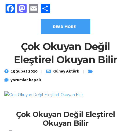
Facebook
Mastodon
Email
Share
READ MORE
Çok Okuyan Değil
Eleştirel Okuyan Bilir
15 Şubat 2020
Günay Aktürk
Çok Okuyan Değil Eleştirel Okuyan Bilir için
yorumlar kapalı
Çok Okuyan Değil Eleştirel
Okuyan Bilir