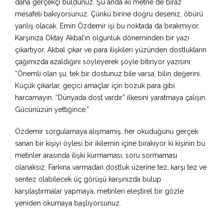
daha gerçekçi buldunuz. Şu anda iki metne de biraz
mesafeli bakıyorsunuz. Çünkü birine doğru deseniz, öbürü
yanlış olacak. Emin Özdemir işi bu noktada da bırakmıyor.
Karşınıza Oktay Akbal’ın olgunluk döneminden bir yazı
çıkartıyor. Akbal çıkar ve para ilişkileri yüzünden dostlukların
çağımızda azaldığını söyleyerek şöyle bitiriyor yazısını:
“Önemli olan şu, tek bir dostunuz bile varsa, bilin değerini.
Küçük çıkarlar, geçici amaçlar için bozuk para gibi
harcamayın. “Dünyada dost vardır” ilkesini yaratmaya çalışın.
Gücünüzün yettiğince.”
Özdemir sorgulamaya alışmamış, her okuduğunu gerçek
sanan bir kişiyi öylesi bir ikilemin içine bırakıyor ki kişinin bu
metinler arasında ilişki kurmaması, soru sormaması
olanaksız. Farkına varmadan dostluk üzerine tez, karşı tez ve
sentez olabilecek üç görüşü karşınızda bulup
karşılaştırmalar yapmaya, metinleri eleştirel bir gözle
yeniden okumaya başlıyorsunuz.