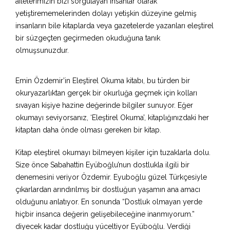
ailelerimizin bizi sorgulayan insanlar olarak
yetiştirememelerinden dolayı yetişkin düzeyine gelmiş
insanların bile kitaplarda veya gazetelerde yazanları eleştirel
bir süzgeçten geçirmeden okuduğuna tanık
olmuşsunuzdur.
Emin Özdemir’in Eleştirel Okuma kitabı, bu türden bir
okuryazarlıktan gerçek bir okurluğa geçmek için kolları
sıvayan kişiye hazine değerinde bilgiler sunuyor. Eğer
okumayı seviyorsanız, ‘Eleştirel Okuma’, kitaplığınızdaki her
kitaptan daha önde olması gereken bir kitap.
Kitap eleştirel okumayı bilmeyen kişiler için tuzaklarla dolu.
Size önce Sabahattin Eyüboğlu’nun dostlukla ilgili bir
denemesini veriyor Özdemir. Eyuboğlu güzel Türkçesiyle
çıkarlardan arındırılmış bir dostluğun yaşamın ana amacı
olduğunu anlatıyor. En sonunda “Dostluk olmayan yerde
hiçbir insanca değerin gelişebileceğine inanmıyorum.”
diyecek kadar dostluğu yüceltiyor Eyüboğlu. Verdiği