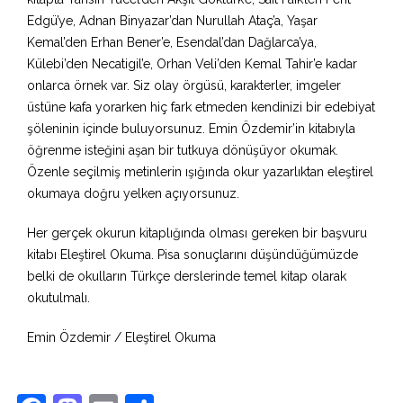
Edgü’ye, Adnan Binyazar’dan Nurullah Ataç’a, Yaşar
Kemal’den Erhan Bener’e, Esendal’dan Dağlarca’ya,
Külebi’den Necatigil’e, Orhan Veli’den Kemal Tahir’e kadar
onlarca örnek var. Siz olay örgüsü, karakterler, imgeler
üstüne kafa yorarken hiç fark etmeden kendinizi bir edebiyat
şöleninin içinde buluyorsunuz. Emin Özdemir’in kitabıyla
öğrenme isteğini aşan bir tutkuya dönüşüyor okumak.
Özenle seçilmiş metinlerin ışığında okur yazarlıktan eleştirel
okumaya doğru yelken açıyorsunuz.
Her gerçek okurun kitaplığında olması gereken bir başvuru
kitabı Eleştirel Okuma. Pisa sonuçlarını düşündüğümüzde
belki de okulların Türkçe derslerinde temel kitap olarak
okutulmalı.
Emin Özdemir / Eleştirel Okuma