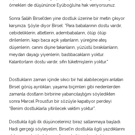
örnekleri de düşününce Eyüboğlu’na hak veriyorsunuz.
Sonra Salâh Birsel’den yine dostluk üzerine bir metin çıkıyor
karşınıza. Şöyle diyor Birsel: ”Para babalarının dostu vardır,
cebideliklerin, atletlerin, adembabaların, ölüp ölüp
dirilenlerin, kapı baca açık yatanların, yüreğine ateş
düşenlerin, canını dişine takanların, yüzüstü bırakılanların,
meydan dayağı yiyenlerin, bastıbacakların yoktur.
Kalantorların dostu vardır, sıfırı tüketmişlerin yoktur.”
Dostlukların zaman içinde sıkıcı bir hal alabileceğini anlatan
Birsel görüş ayrılıkları, yaşama biçimleri gibi nedenlerden
zamanla dostların birbirine yabancılaştığını söyledikten
sonra Marcel Proust’un bir sözüyle kapatıyor perdeyi
“Benim dostluklarla yitirilecek vaktim yoktur”.
Dostlukla ilgili ilk düşünceleriniz biraz sallanmaya başladı.
Hadi gerçeği söyleyelim, Birsel’in dostlukla ilgili yazdıklarını