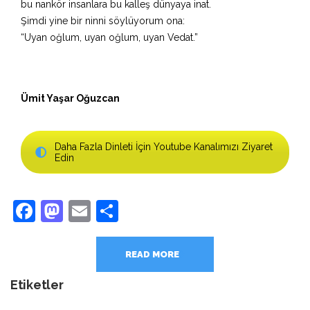
bu nankör insanlara bu kalleş dünyaya inat.
Şimdi yine bir ninni söylüyorum ona:
“Uyan oğlum, uyan oğlum, uyan Vedat.”
Ümit Yaşar Oğuzcan
Daha Fazla Dinleti İçin Youtube Kanalımızı Ziyaret
Edin
Facebook
Mastodon
Email
Share
READ MORE
Etiketler