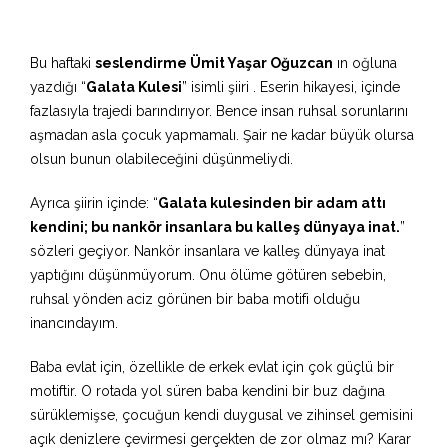
Bu haftaki
seslendirme Ümit Yaşar Oğuzcan
ın oğluna
yazdığı “
Galata Kulesi
” isimli şiiri . Eserin hikayesi, içinde
fazlasıyla trajedi barındırıyor. Bence insan ruhsal sorunlarını
aşmadan asla çocuk yapmamalı. Şair ne kadar büyük olursa
olsun bunun olabileceğini düşünmeliydi.
Ayrıca şiirin içinde: “
Galata kulesinden bir adam attı
kendini; bu nankör insanlara bu kalleş dünyaya inat.
”
sözleri geçiyor. Nankör insanlara ve kalleş dünyaya inat
yaptığını düşünmüyorum. Onu ölüme götüren sebebin,
ruhsal yönden aciz görünen bir baba motifi olduğu
inancındayım.
Baba evlat için, özellikle de erkek evlat için çok güçlü bir
motiftir. O rotada yol süren baba kendini bir buz dağına
sürüklemişse, çocuğun kendi duygusal ve zihinsel gemisini
açık denizlere çevirmesi gerçekten de zor olmaz mı? Karar