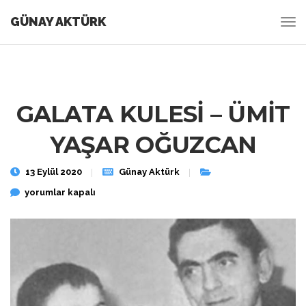
GÜNAY AKTÜRK
GALATA KULESİ – ÜMİT
YAŞAR OĞUZCAN
13 Eylül 2020
Günay Aktürk
GALATA KULESİ – ÜMİT YAŞAR OĞUZCAN için
yorumlar kapalı