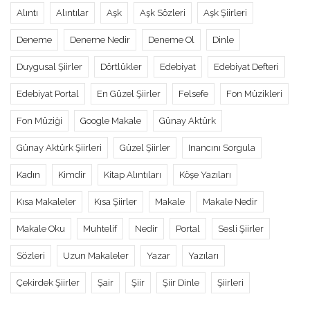
Alıntı
Alıntılar
Aşk
Aşk Sözleri
Aşk Şiirleri
Deneme
Deneme Nedir
Deneme Ol
Dinle
Duygusal Şiirler
Dörtlükler
Edebiyat
Edebiyat Defteri
Edebiyat Portal
En Güzel Şiirler
Felsefe
Fon Müzikleri
Fon Müziği
Google Makale
Günay Aktürk
Günay Aktürk Şiirleri
Güzel Şiirler
Inancını Sorgula
Kadın
Kimdir
Kitap Alıntıları
Köşe Yazıları
Kısa Makaleler
Kısa Şiirler
Makale
Makale Nedir
Makale Oku
Muhtelif
Nedir
Portal
Sesli Şiirler
Sözleri
Uzun Makaleler
Yazar
Yazıları
Çekirdek Şiirler
Şair
Şiir
Şiir Dinle
Şiirleri