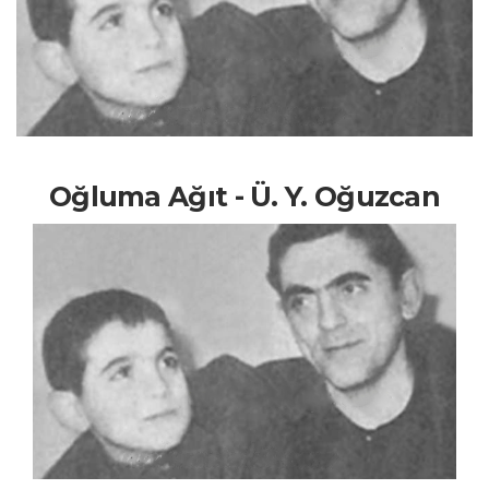
Oğluma Ağıt - Ü. Y. Oğuzcan