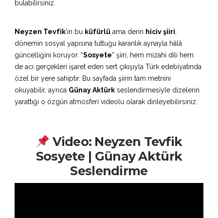
bulabilirsiniz.
Neyzen Tevfik
’in bu
küfürlü
ama derin
hiciv şiiri
,
dönemin sosyal yapısına tuttuğu karanlık aynayla hâlâ
güncelliğini koruyor. “
Sosyete
” şiiri, hem mizahi dili hem
de acı gerçekleri işaret eden sert çıkışıyla Türk edebiyatında
özel bir yere sahiptir. Bu sayfada şiirin tam metnini
okuyabilir, ayrıca
Günay Aktürk
seslendirmesiyle dizelerin
yarattığı o özgün atmosferi videolu olarak dinleyebilirsiniz.
Video: Neyzen Tevfik
Sosyete | Günay Aktürk
Seslendirme