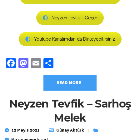
Neyzen Tevfik – Geçer
Youtube Kanalımdan da Dinleyebilirsiniz
Facebook
Mastodon
Email
Share
READ MORE
Neyzen Tevfik – Sarhoş
Melek
12 Mayıs 2021
Günay Aktürk
No comments yet