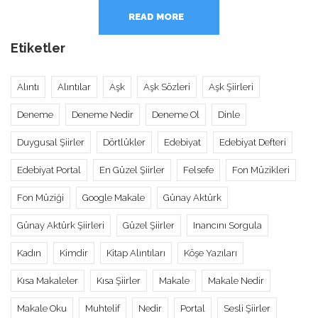
READ MORE
Etiketler
Alıntı
Alıntılar
Aşk
Aşk Sözleri
Aşk Şiirleri
Deneme
Deneme Nedir
Deneme Ol
Dinle
Duygusal Şiirler
Dörtlükler
Edebiyat
Edebiyat Defteri
Edebiyat Portal
En Güzel Şiirler
Felsefe
Fon Müzikleri
Fon Müziği
Google Makale
Günay Aktürk
Günay Aktürk Şiirleri
Güzel Şiirler
Inancını Sorgula
Kadın
Kimdir
Kitap Alıntıları
Köşe Yazıları
Kısa Makaleler
Kısa Şiirler
Makale
Makale Nedir
Makale Oku
Muhtelif
Nedir
Portal
Sesli Şiirler