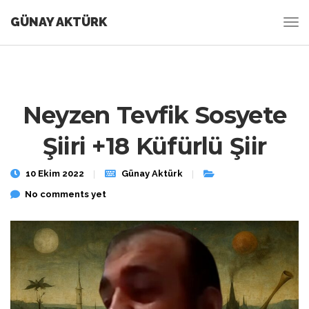
GÜNAY AKTÜRK
Neyzen Tevfik Sosyete
Şiiri +18 Küfürlü Şiir
10 Ekim 2022
Günay Aktürk
No comments yet