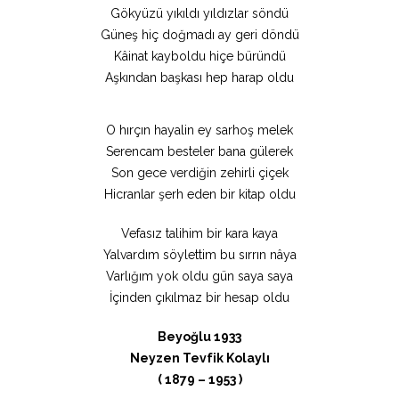
Gökyüzü yıkıldı yıldızlar söndü
Güneş hiç doğmadı ay geri döndü
Kâinat kayboldu hiçe büründü
Aşkından başkası hep harap oldu
O hırçın hayalin ey sarhoş melek
Serencam besteler bana gülerek
Son gece verdiğin zehirli çiçek
Hicranlar şerh eden bir kitap oldu
Vefasız talihim bir kara kaya
Yalvardım söylettim bu sırrın nâya
Varlığım yok oldu gün saya saya
İçinden çıkılmaz bir hesap oldu
Beyoğlu 1933
Neyzen Tevfik Kolaylı
( 1879 – 1953 )