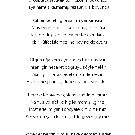
Orospuluk alçaklık var hepsinin soyunda
Haya namus kalmamış rezalet diz boyunda
Çiftler kenetli gibi sarılmışlar sımsıkı
Dans eden kadın erkek konuşur sıkı fıkı
İkisi de duş ister, buna derler asrî dans
Hiçbir külfet istemez, ne pay ne de avans
Olgunluğa sermaye sarf edilen emektir
İnsan için nezaket doğruyu söylemektir
Asriliğin mânâsı edeb, irfan demektir.
Bizimkine gelince, düpedüz bok yemektir.
Edepte terbiyede çok noksandır bilgimiz
Namus ve iffet ile hiç kalmamış ilgimiz
İnsaf edelim yahu sosyete kim biz kimiz
Şehvetten şaha kalkmış elde gezer şeyimiz
Göbekler perçin olmuş, hava geçmez aradan