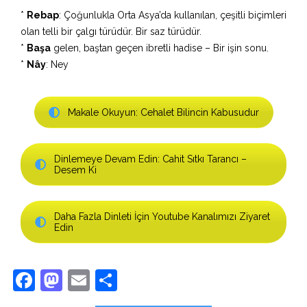
*
Rebap
: Çoğunlukla Orta Asya’da kullanılan, çeşitli biçimleri
olan telli bir çalgı türüdür. Bir saz türüdür.
*
Başa
gelen, baştan geçen ibretli hadise – Bir işin sonu.
*
Nây
: Ney
Makale Okuyun: Cehalet Bilincin Kabusudur
Dinlemeye Devam Edin: Cahit Sıtkı Tarancı –
Desem Ki
Daha Fazla Dinleti İçin Youtube Kanalımızı Ziyaret
Edin
Facebook
Mastodon
Email
Share