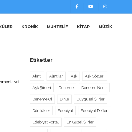
KÜLER
KRONIK
MUHTELIF
KITAP
MÜZIK
Etiketler
Alıntı
Alıntılar
Aşk
Aşk Sözleri
mments yet
Aşk Şiirleri
Deneme
Deneme Nedir
Deneme Ol
Dinle
Duygusal Şiirler
Dörtlükler
Edebiyat
Edebiyat Defteri
Edebiyat Portal
En Güzel Şiirler