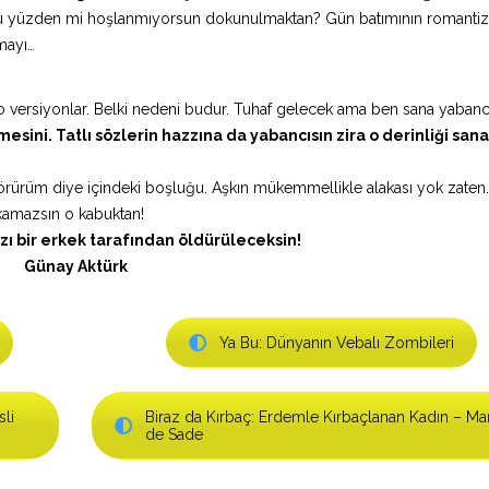
 Bu yüzden mi hoşlanmıyorsun dokunulmaktan? Gün batımının romant
mayı…
 versiyonlar. Belki nedeni budur. Tuhaf gelecek ama ben sana yabanc
mesini. Tatlı sözlerin hazzına da yabancısın zira o derinliği sana
örürüm diye içindeki boşluğu. Aşkın mükemmellikle alakası yok zaten.
kamazsın o kabuktan!
zı bir erkek tarafından öldürüleceksin!
Günay Aktürk
Ya Bu: Dünyanın Vebalı Zombileri
sli
Biraz da Kırbaç: Erdemle Kırbaçlanan Kadın – Ma
de Sade