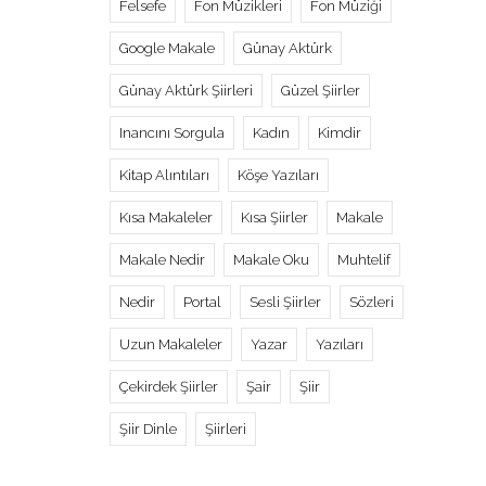
Felsefe
Fon Müzikleri
Fon Müziği
Google Makale
Günay Aktürk
Günay Aktürk Şiirleri
Güzel Şiirler
Inancını Sorgula
Kadın
Kimdir
Kitap Alıntıları
Köşe Yazıları
Kısa Makaleler
Kısa Şiirler
Makale
Makale Nedir
Makale Oku
Muhtelif
Nedir
Portal
Sesli Şiirler
Sözleri
Uzun Makaleler
Yazar
Yazıları
Çekirdek Şiirler
Şair
Şiir
Şiir Dinle
Şiirleri