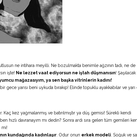
tlusun ne intihara meyilli. Ne bozulmakta benimle ağzının tadı, ne de 
sın işte!
Ne lezzet vaat ediyorsun ne iştah düşmanısın
! Şaşılacak
uyumcu mağazasıyım, ya sen başka vitrinlerin kadını!
r gece yarısı beni uykuda bırakıp! Elinde topuklu ayakkabılar ve yarı 
r. Kaç kez yağmalanmış ve batırılmıştır ya düş gemisi! Sürekli kendi
en ben hızlı davranayım mı dedin? Sonra ardı sıra gelen tüm gemileri ke
n mi!
ının kundağında kadınlaşır
. Odur onun
erkek modeli
. Soğuk ve sa