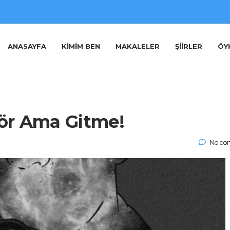
ANASAYFA
KIMIM BEN
MAKALELER
ŞIIRLER
ÖY
Gör Ama Gitme!
No co