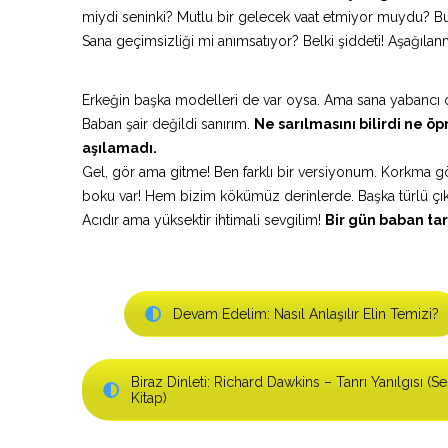
miydi seninki? Mutlu bir gelecek vaat etmiyor muydu?
Sana geçimsizliği mi anımsatıyor? Belki şiddeti! Aşağılan
Erkeğin başka modelleri de var oysa. Ama sana yabancı o
Baban şair değildi sanırım.
Ne sarılmasını bilirdi ne öp
aşılamadı.
Gel, gör ama gitme! Ben farklı bir versiyonum. Korkma g
boku var! Hem bizim kökümüz derinlerde. Başka türlü çı
Acıdır ama yüksektir ihtimali sevgilim!
Bir gün baban tar
Devam Edelim: Nasıl Anlaşılır Elin Temizi?
Biraz Dinleti: Richard Dawkins – Tanrı Yanılgısı (Se
Kitap)