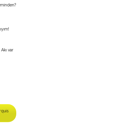
izminden?
ıyım!
 Akı var
rquis