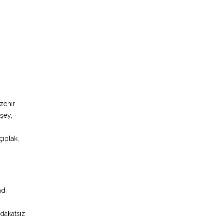
zehir
 şey,
çıplak,
ndi
dakatsiz