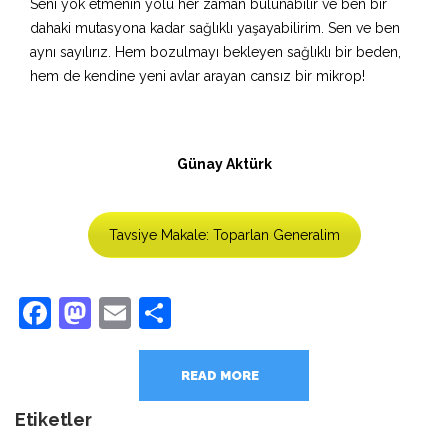
Seni yok etmenin yolu her zaman bulunabilir ve ben bir
dahaki mutasyona kadar sağlıklı yaşayabilirim. Sen ve ben
aynı sayılırız. Hem bozulmayı bekleyen sağlıklı bir beden,
hem de kendine yeni avlar arayan cansız bir mikrop!
Günay Aktürk
Tavsiye Makale: Toparlan Generalim
Facebook
Mastodon
Email
Share
READ MORE
Etiketler