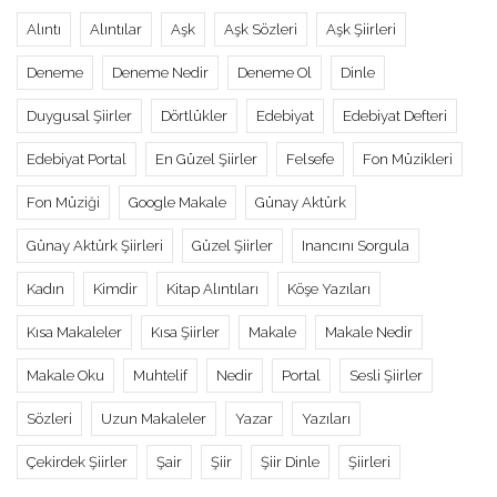
Alıntı
Alıntılar
Aşk
Aşk Sözleri
Aşk Şiirleri
Deneme
Deneme Nedir
Deneme Ol
Dinle
Duygusal Şiirler
Dörtlükler
Edebiyat
Edebiyat Defteri
Edebiyat Portal
En Güzel Şiirler
Felsefe
Fon Müzikleri
Fon Müziği
Google Makale
Günay Aktürk
Günay Aktürk Şiirleri
Güzel Şiirler
Inancını Sorgula
Kadın
Kimdir
Kitap Alıntıları
Köşe Yazıları
Kısa Makaleler
Kısa Şiirler
Makale
Makale Nedir
Makale Oku
Muhtelif
Nedir
Portal
Sesli Şiirler
Sözleri
Uzun Makaleler
Yazar
Yazıları
Çekirdek Şiirler
Şair
Şiir
Şiir Dinle
Şiirleri