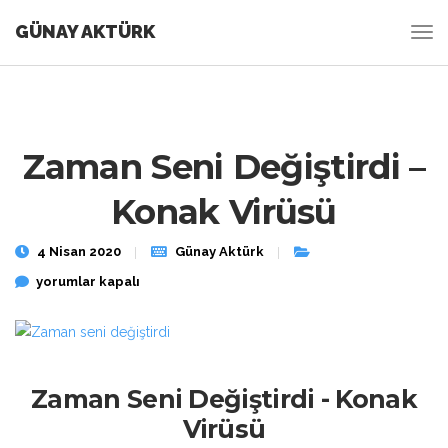
GÜNAY AKTÜRK
Zaman Seni Değiştirdi –
Konak Virüsü
4 Nisan 2020
Günay Aktürk
Zaman Seni Değiştirdi – Konak Virüsü için
yorumlar kapalı
Zaman Seni Değiştirdi - Konak
Virüsü