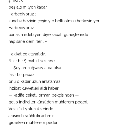
şimdilik
beş altı milyon kadar.
Harbediyoruz :
kundak bezinin çeşidiyle belli olmalı herkesin yeri.
Harbediyoruz :
parlasın edebiyen diye sabah güneşlerinde
hapisane demirleri…»
Hakikat çok taraflıdır.
Fakir bir Şimal kilisesinde
— Şeytan’ın iğvasıyla da olsa —
fakir bir papaz
onu o kadar uzun anlatamaz.
İnzibat kuvvetleri aldı haberi
— kadife ceketli orman bekçisinden —
gelip indirdiler kürsüden muhterem pederi.
Ve asfalt yolun üzerinde
arasında silâhlı iki adamın
giderken muhterem peder