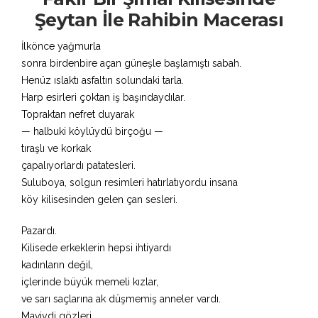
Şeytan İle Rahibin Macerası
İlkönce yağmurla
sonra birdenbire açan güneşle başlamıştı sabah.
Henüz ıslaktı asfaltın solundaki tarla.
Harp esirleri çoktan iş başındaydılar.
Topraktan nefret duyarak
— halbuki köylüydü birçoğu —
tıraşlı ve korkak
çapalıyorlardı patatesleri.
Suluboya, solgun resimleri hatırlatıyordu insana
köy kilisesinden gelen çan sesleri.
Pazardı.
Kilisede erkeklerin hepsi ihtiyardı
kadınların değil,
içlerinde büyük memeli kızlar,
ve sarı saçlarına ak düşmemiş anneler vardı.
Maviydi gözleri.