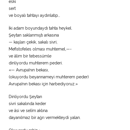
eski
sert
ve boyalı tahtayı aydınlatıp…
İki adam boyundaydı tahta heykel.
Şeytan saklanmıştı arkasına
— kaşları çekik, sakalı sivri,
Mefistofeles olması muhtemel,—-
ve âlim bir tebessümle
dinliyordu muhterem pederi.
«— Avrupa’nın bekası,
(okuyordu beyannameyi muhterem peder)
Avrupa’nın bekası için harbediyoruz.»
Dinliyordu Şeytan
sivri sakalında keder
ve âsi ve selîm aklına
dayanılmaz bir ağrı vermekteydi yalan.