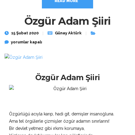
READ MORE
Özgür Adam Şiiri
15 Şubat 2020
Günay Aktürk
Özgür Adam Şiiri için
yorumlar kapalı
Özgür Adam Şiiri
Özgürlüğü acıyla karıp, hadi git, demişler insanoğluna.
Ama tel örgülerle çizmişler özgür adamın sınırlarını!
Bir devlet yetmez gibi ırkımı korumaya,