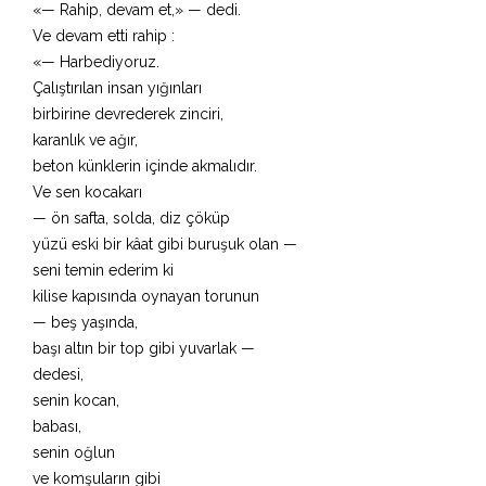
«— Rahip, devam et,» — dedi.
Ve devam etti rahip :
«— Harbediyoruz.
Çalıştırılan insan yığınları
birbirine devrederek zinciri,
karanlık ve ağır,
beton künklerin içinde akmalıdır.
Ve sen kocakarı
— ön safta, solda, diz çöküp
yüzü eski bir kâat gibi buruşuk olan —
seni temin ederim ki
kilise kapısında oynayan torunun
— beş yaşında,
başı altın bir top gibi yuvarlak —
dedesi,
senin kocan,
babası,
senin oğlun
ve komşuların gibi