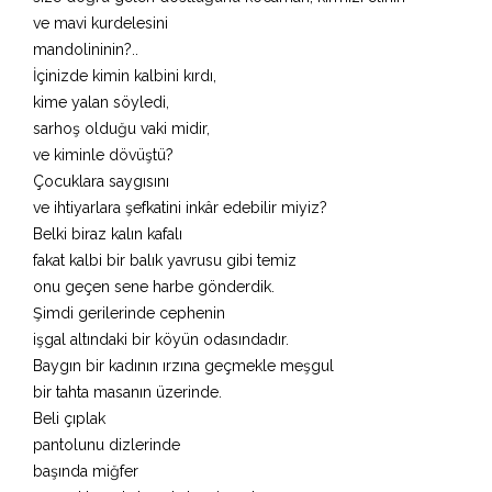
ve mavi kurdelesini
mandolininin?..
İçinizde kimin kalbini kırdı,
kime yalan söyledi,
sarhoş olduğu vaki midir,
ve kiminle dövüştü?
Çocuklara saygısını
ve ihtiyarlara şefkatini inkâr edebilir miyiz?
Belki biraz kalın kafalı
fakat kalbi bir balık yavrusu gibi temiz
onu geçen sene harbe gönderdik.
Şimdi gerilerinde cephenin
işgal altındaki bir köyün odasındadır.
Baygın bir kadının ırzına geçmekle meşgul
bir tahta masanın üzerinde.
Beli çıplak
pantolunu dizlerinde
başında miğfer