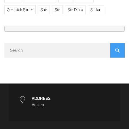
Çekirdek Şiirler
Şair
Şiir
Şiir Dinle
Şiirleri
ADDRESS
Ankara