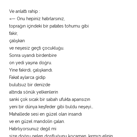
Ve anlattı rahip :
«— Onu hepiniz hatırlarsınız,
toprağın içindeki bir patates tohumu gibi
fakir,
çalışkan
ve neşesiz geçti çocukluğu.
Sonra uyandı birdenbire
on yedi yaşına doğru.
Yine fakirdi, çalışkandı.
Fakat aylarca gidip
bulutsuz bir denizde
altında sönük yelkenlerin
sanki çok sıcak bir sabah ufukta apansızın
yeni bir dünya keşfeder gibi buldu neşeyi…
Mahallede sesi en güzel olan insandı
ve en güzel mandolin çalan.
Hatırlıyorsunuz değil mi
size doğru gelen dostluğunu kocaman, kırmızı elinin