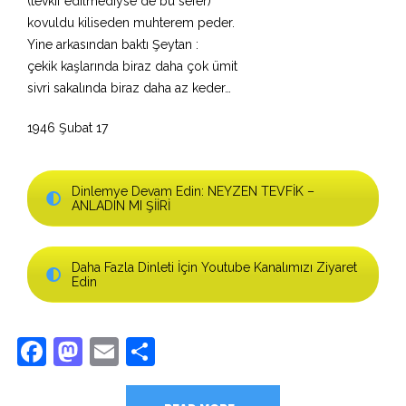
(tevkif edilmediyse de bu sefer)
kovuldu kiliseden muhterem peder.
Yine arkasından baktı Şeytan :
çekik kaşlarında biraz daha çok ümit
sivri sakalında biraz daha az keder…
1946 Şubat 17
Dinlemye Devam Edin: NEYZEN TEVFİK –
ANLADIN MI ŞİİRİ
Daha Fazla Dinleti İçin Youtube Kanalımızı Ziyaret
Edin
Facebook
Mastodon
Email
Share