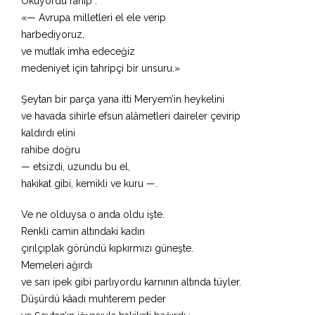
Okuyordu rahip :
«— Avrupa milletleri el ele verip
harbediyoruz,
ve mutlak imha edeceğiz
medeniyet için tahripçi bir unsuru.»
Şeytan bir parça yana itti Meryem’in heykelini
ve havada sihirle efsun alâmetleri daireler çevirip
kaldırdı elini
rahibe doğru
— etsizdi, uzundu bu el,
hakikat gibi, kemikli ve kuru —.
Ve ne olduysa o anda oldu işte.
Renkli camın altındaki kadın
çırılçıplak göründü kıpkırmızı güneşte.
Memeleri ağırdı
ve sarı ipek gibi parlıyordu karnının altında tüyler.
Düşürdü kâadı muhterem peder