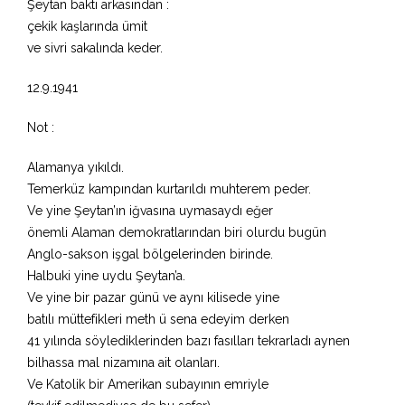
Şeytan baktı arkasından :
çekik kaşlarında ümit
ve sivri sakalında keder.
12.9.1941
Not :
Alamanya yıkıldı.
Temerküz kampından kurtarıldı muhterem peder.
Ve yine Şeytan’ın iğvasına uymasaydı eğer
önemli Alaman demokratlarından biri olurdu bugün
Anglo-sakson işgal bölgelerinden birinde.
Halbuki yine uydu Şeytan’a.
Ve yine bir pazar günü ve aynı kilisede yine
batılı müttefikleri meth ü sena edeyim derken
41 yılında söylediklerinden bazı fasılları tekrarladı aynen
bilhassa mal nizamına ait olanları.
Ve Katolik bir Amerikan subayının emriyle