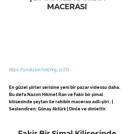
MACERASI
https://youtu.be/ce5Ykg_1zZQ
En güzel şiirler serisine yeni bir pazar videosu daha.
Bu defa Nazım Hikmet Ran ve Fakir bir şimal
kilisesinde şeytan ile rahibin macerası adlı şiiri . |
Seslendiren: Günay Aktürk | Dinle ve dinlettir.
Fakir Bir Şimal Kilisesinde