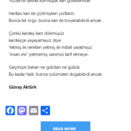
Yüzlerce devlet kurmuşlar kan göletlerinde.
Haritası kan ile çizilmişken yurtların,
Bunca tel örgü, bunca kan ile boyanabilirdi ancak.
Çünkü kardeş kanı dökmüşüz
kardeşçe yaşayamayız diye.
Yetmiş iki renkten yetmiş iki millet yaratmışız.
“insan ırkı” yetmemiş sanımızı tarif etmeye…
Geçmişin baharı ne gülistan ne güllük,
Bu kadar halk, bunca zulümden doğabilirdi ancak.
Günay Aktürk
Facebook
Mastodon
Email
Share
READ MORE