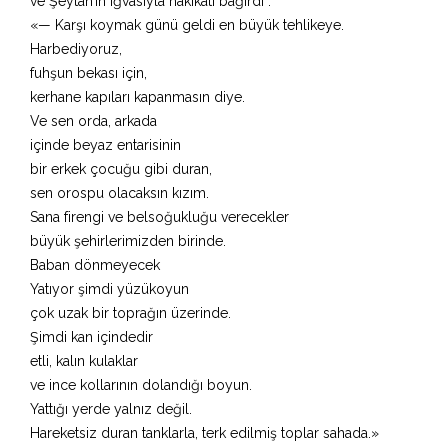
ve Şeytan’ın iğvasıyla hakikati bağırdı :
«— Karşı koymak günü geldi en büyük tehlikeye.
Harbediyoruz,
fuhşun bekası için,
kerhane kapıları kapanmasın diye.
Ve sen orda, arkada
içinde beyaz entarisinin
bir erkek çocuğu gibi duran,
sen orospu olacaksın kızım.
Sana firengi ve belsoğukluğu verecekler
büyük şehirlerimizden birinde.
Baban dönmeyecek
Yatıyor şimdi yüzükoyun
çok uzak bir toprağın üzerinde.
Şimdi kan içindedir
etli, kalın kulaklar
ve ince kollarının dolandığı boyun.
Yattığı yerde yalnız değil.
Hareketsiz duran tanklarla, terk edilmiş toplar sahada.»