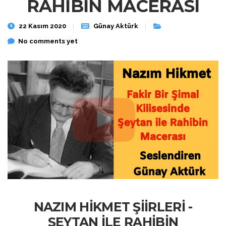
RAHİBİN MACERASI
22 Kasım 2020
Günay Aktürk
No comments yet
NAZIM HİKMET ŞİİRLERİ -
ŞEYTAN İLE RAHİBİN