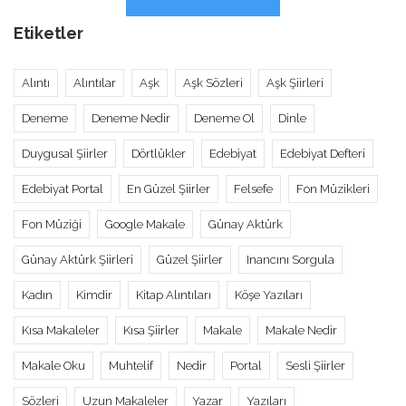
Etiketler
Alıntı
Alıntılar
Aşk
Aşk Sözleri
Aşk Şiirleri
Deneme
Deneme Nedir
Deneme Ol
Dinle
Duygusal Şiirler
Dörtlükler
Edebiyat
Edebiyat Defteri
Edebiyat Portal
En Güzel Şiirler
Felsefe
Fon Müzikleri
Fon Müziği
Google Makale
Günay Aktürk
Günay Aktürk Şiirleri
Güzel Şiirler
Inancını Sorgula
Kadın
Kimdir
Kitap Alıntıları
Köşe Yazıları
Kısa Makaleler
Kısa Şiirler
Makale
Makale Nedir
Makale Oku
Muhtelif
Nedir
Portal
Sesli Şiirler
Sözleri
Uzun Makaleler
Yazar
Yazıları