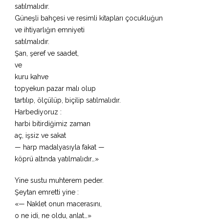
satılmalıdır.
Güneşli bahçesi ve resimli kitapları çocukluğun
ve ihtiyarlığın emniyeti
satılmalıdır.
Şan, şeref ve saadet,
ve
kuru kahve
topyekun pazar malı olup
tartılıp, ölçülüp, biçilip satılmalıdır.
Harbediyoruz :
harbi bitirdiğimiz zaman
aç, işsiz ve sakat
— harp madalyasıyla fakat —
köprü altında yatılmalıdır…»
Yine sustu muhterem peder.
Şeytan emretti yine :
«— Naklet onun macerasını,
o ne idi, ne oldu, anlat…»