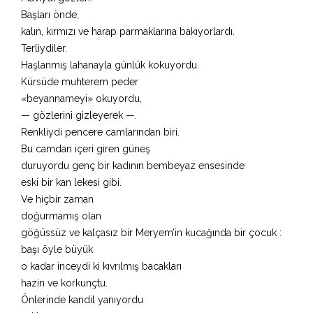
Başları önde,
kalın, kırmızı ve harap parmaklarına bakıyorlardı.
Terliydiler.
Haşlanmış lahanayla günlük kokuyordu.
Kürsüde muhterem peder
«beyannameyi» okuyordu,
— gözlerini gizleyerek —.
Renkliydi pencere camlarından biri.
Bu camdan içeri giren güneş
duruyordu genç bir kadının bembeyaz ensesinde
eski bir kan lekesi gibi.
Ve hiçbir zaman
doğurmamış olan
göğüssüz ve kalçasız bir Meryem’in kucağında bir çocuk :
başı öyle büyük
o kadar inceydi ki kıvrılmış bacakları
hazin ve korkunçtu.
Önlerinde kandil yanıyordu