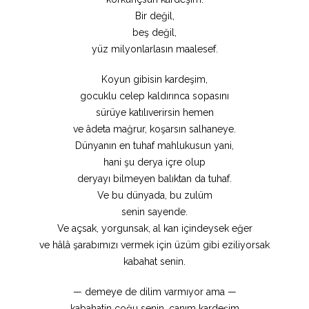
Bir değil,
beş değil,
yüz milyonlarlasın maalesef.
Koyun gibisin kardeşim,
gocuklu celep kaldırınca sopasını
sürüye katılıverirsin hemen
ve âdeta mağrur, koşarsın salhaneye.
Dünyanın en tuhaf mahlukusun yani,
hani şu derya içre olup
deryayı bilmeyen balıktan da tuhaf.
Ve bu dünyada, bu zulüm
senin sayende.
Ve açsak, yorgunsak, al kan içindeysek eğer
ve hâlâ şarabımızı vermek için üzüm gibi eziliyorsak
kabahat senin.
— demeye de dilim varmıyor ama —
kabahatin çoğu senin, canım kardeşim